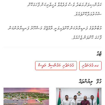
ކައުންސިލަށް އަބަދު ވެސް ވެދެއްވާ އެހީތެރިކަން ފާހަގަކޮށް
ޝުކުރުއަދާކޮށްފައެވެ.
މުބާރާތުގެ ފަނޑިޔާރުކަން ކޮށްފައިވަނީ ރާއްޖޭގެ މަޝްހޫރު ފަނޑިޔާރުންކަން
ފާހަގަ ކޮށްލަން ޖެހެއެވެ.
ޓެގު
ގއ.ގެމަނަފުށި
ގެމަނަފުށި ކައުންސިލް ރައީސް
ގުޅޭ ލިޔުންތައް