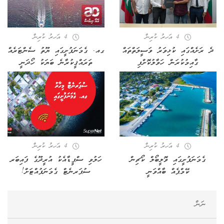
4 އަހރު ކުރިން
4 އަހރު ކުރިން
ދެ ރަށެއްގައި ކުޅިވަރު ވަސީލަތްތައް
ގއ. ގެމަނަފުށީގައި ޔޫތު ސެންޓަރެއް
ގާއިމުކުރަން ހަވާލުކޮށްފި
ތަރައްޤީކުރާނެ ބަޔަކު ހޯދަނީ
4 އަހރު ކުރިން
4 އަހރު ކުރިން
ގެމަނަފުށީގައި ވޮލީބޯލް ކޯޗިން
ހަލުވި ސްޕީޑާއެކު އުރީދޫގެ ފައިބަރ
ކޭމްޕެއް ބާއްވަނީ
ސުޕަރނެޓް ގެމަނަފުއްޓަށް!