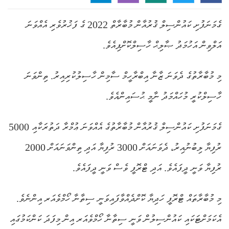
ގެމަނަފުށި ކައުންސިލް ޤުރުއާން މުބާރާތް 2022 ގެ ފަޚުރުވެރި އެއްވަނަ
އަލްވިން އަހުމަދު ޞާލިޙް ހާސިލްކޮށްފިއެވެ.
މި މުބާރާތުގެ ދެވަނަ ޒާނާ އިބްރާހީމް ސާމިން ހާސިލުކުރިއިރު. ތިންވަނަ
ހާސިލްކުރީ މުހައްމަދު ނާމީ ޙުސައިންއެވެ.
ގެމަނަފުށި ކައުންސިލް ޤުރުއާން މުބާރާތުގެ އެއްވަނަ ޢުމްރާ ދަތުރަކާއި 5000
ރުފިޔާ ލިބުނުއިރު، ދެވަނައަށް 3000 ރުފިޔާ އަދި ތިންވަނައަށް 2000
ރުފިޔާ ވަނީ ދީފައެވެ. އަދި ޓްރޮފީ ވެސް ވަނީ ދީފައެވެ.
މި މުބާރާތައް ޓްރޮފީ ހަދިޔާ ކޮށްދެއްވާފައިވަނީ ސިތާނާ ހޯމްވެއަރ އިންނެވެ.
އެކަމަށްޓަކައި ކައުންސިލުން ވަނީ ސިތާނާ ހޯމްވެއަރ އިން މިފަދަ ކަންކަމުގައި