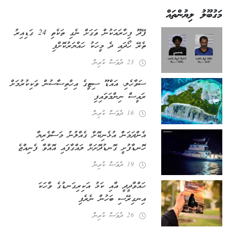
މަގުބޫލު ލިޔުންތައް
ފޭދޫ ފިހާރައަކުން ވަގަށް ނެގި ތަކެތި 24 ގަޑިއިރު
ތެރޭ ހޯދައި ދެ މީހަކު ހައްޔަރުކޮށްފި
23 ދުވަސް ކުރިން
ސަވާހެލި، އައްޑޫ ސިޓީގެ އިހްތިސާސުން ވަކިކުރުމަށް
ރައީސް ނިންމަވައިފި
16 ދުވަސް ކުރިން
އެންދަމަން އުޅެނިކޮށް ގެއްލުނު މަސްވެރިޔާ
ހޮނޑާފުށީ ގޮނޑުދޮށަށް ލައްގާފައި އޮއްވާ ފެނިއްޖެ
19 ދުވަސް ކުރިން
ހައްވާދީދީ އާއި ކަޅު އަކިރިގަނޑުގެ ވާހަކަ
އިނގިރޭސި ބަހުން ނެރެފި
26 ދުވަސް ކުރިން