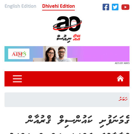
English Edition
Dhivehi Edition
ADS BY AIMS
ޚަބަރު
ގެމަނަފުށި ކައުންސިލް ޤްރުއާން