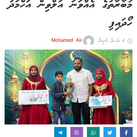
މުބާރާތުގެ އެއްވަނަ އަލްވިން އަހްމަދު
ހޯދައިފި
4 އަހރު ކުރިން
Mohamed Ali