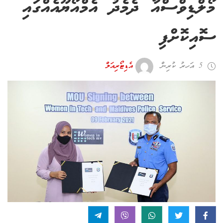
މޯލްޑިވްސްއާ ދެމެދު އެމްއޯޔޫއެއްގައި
ސޮއިކޮށްފި
5 އަހރު ކުރިން
އެޑިޓޯރިއަލް