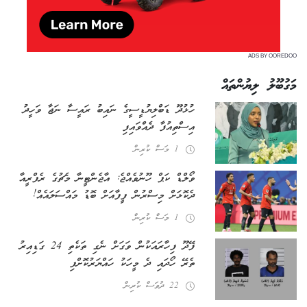
ADS BY OOREDOO
މަގުބޫލު ލިޔުންތައް
ހުޅުދޫ ޑަބްލިޔުޑީސީގެ ނައިބު ރައީސާ ނަޖާ ވަހީދު
އިސްތިއުފާ ދެއްވައިފި
1 މަސް ކުރިން
ވޯލްޑް ކަޕް ހޫނުވެއްޖެ: އާޖެންޓީނާ މެޗުގެ ރެފްރީއާ
ދެކޮޅަށް މިސްރުން ފީފާއަށް ބޮޑު މައްސަލައެއް!
1 މަސް ކުރިން
ފޭދޫ ފިހާރައަކުން ވަގަށް ނެގި ތަކެތި 24 ގަޑިއިރު
ތެރޭ ހޯދައި ދެ މީހަކު ހައްޔަރުކޮށްފި
22 ދުވަސް ކުރިން