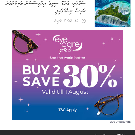
ސަވާހެލި، އައްޑޫ ސިޓީގެ އިހްތިސާސުން ވަކިކުރުމަށް
ރައީސް ނިންމަވައިފި
15 ދުވަސް ކުރިން
ADS BY EYECARE