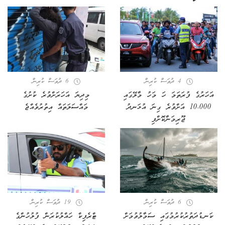
4 ދުވަސް ކުރިން
6 ދުވަސް ކުރިން
އަހަރުގެ ފުރަތަމަ ހަ މަހު މާލޭގައި
މިދިޔަ އަހަރަށްވުރެ ކުށުގެ
10،000 އަށްވުރެ ގިނަ އުޅަނދު
މައްސަލަތައް އިތުރުވެއްޖެ
ޖޫރިމަނާކޮށްފި
6 ދުވަސް ކުރިން
19 ދުވަސް ކުރިން
ކަނޑުދަތުރުކުރުމުގައި ސަމާލުވުމަށް
ޓްރެފިކް ހައްލުކުރަން ފުލުހުންގެ