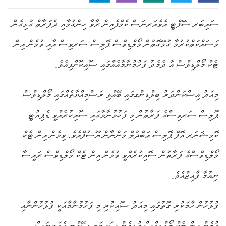
ސައިބަރ ސޭފްޓީ އެވެއަރނަސް ކެމްޕެއިން ރާވާ ހިންގުމާއި ދެފަރާތް ގުޅިގެން
މަސައްކަތްކުރުމާ ގުޅޭގޮތުން މޯލްޑިވްސް ޕޮލިސް ސަރވިސް އާއި ވުމެން އިން
ޓެކް މޯލްޑިވްސް އާ ދެމެދު ފަހުމުނާމާއެއްގައި ސޮއިކޮށްފިއެވެ.
މިއަދު އިސްކަންދަރު ބިލްޑިންގގައި ބޭއްވި ރަސްމިއްޔާތެއްގައި މޯލްޑިވްސް
ޕޮލިސް ސަރވިސްގެ ފަރާތުން މި ފަހުމުނާމާގައި ސޮއިކުރެއްވީ ޑެޕިއުޓީ
ކޮމިޝަނަރ އޮފް ޕޮލިސް ޢަބްދުލް މަންނާން ޔޫސުފްއެވެ. ވިމެން އިން ޓެކް
މޯލްޑިވްސްގެ ފަރާތުން ސޮއިކުރެއްވީ ވުމެން އިން ޓެކް މޯލްޑިވްސް ރައީސާ
ނިއުމާ ފާއިޒްއެވެ.
ފުލުހުން ހާމަކުރި ގޮތުގައި މިއަދު ސޮއިކުރި މި ފަހުމުނާމާއަކީ ފުލުހުންނާއި
ވުމެން އިން ޓެކް މޯލްޑިވްސް ގުޅިގެން ސައިބަރ ސޭފްޓީ އެވަރނަސް