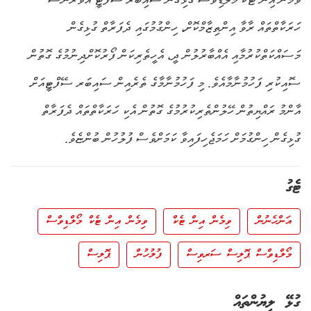
ހަރަކާތްތައް ރާވާ އިންތިޒާމްކޮށް، ހިންގުމުގައި ދެފަރާތް ގުޅިގެން
މަސައްކަތްކުރުމާއި އެއްބާރުލުން ދީ، އެހީތެރިކަން ފޯރުކޮށްދިނުމުގެ ގޮތުން
ސޮއިކުރި ފަހުމުނާމާއެވެ. މި ފަހުމުނާމާގެ ތެރެއިން ސައިބަރ ސޭފްޓީއަށް
އާންމު ރައްޔިތުން ހޭލުންތެރިކުރުމުގެ ގޮތުން އެކި ހަރަކާތްތައް ދެފަރާތް
ގުޅިގެން ހިންގުމަށް ހަމަޖެހިފައިވާ ކަމަށްވެސް ފުލުހުން ބުންޏެވެ.
ޓެގު
އަންހެނުން
ވިމެން އިން ޓެކް
ވިމެން އިން ޓެކް މޯލްޑިވްސް
މޯލްޑިވްސް ޕޮލިސް ސަރވިސް
ފުލުހުން
ޕޮލިސް
ގުޅޭ ލިޔުންތައް