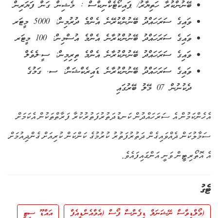
ބޭނުންކުރާ ހަތިޔާރު/ ޕައިކޯޓެކްނިކްސް : މެޝިން ގަން ފަޔަރިން
ވައިގެ ސަރަހައްދު ބޭނުންކުރޭނެ އެންމެ ދުރުމިން: 5000 މީޓަރ
ވައިގެ ސަރަހައްދު ބޭނުންކުރާނެ އެންމެ އުސްމިން: 100 މީޓަރ
ވައިގެ ސަރަހައްދު ބޭނުންކުރާނެ އެންމެ ތިރިމިން: ސީ.ލެވެލް
ވައިގެ ސަރަހައްދު ބޭނުންކުރާނެ ޑައިރެކްޝަން: ސ. ގަމުގެ
ދެކުނުން 07 މޭލު ބޭރުގައި
އެހެންކަމުން އެ ސަރަހައްދުން ކަނޑުދަތުރުފަތުރުކުރާ ފަރާތްތަކުން އެކަމަށް
ސަމާލުކަން ދެއްވައިގެން ދަތުރުފަތުރު ކުރުމުގެ ކަންކަން ކުރިއަށް ގެންދިއުމަށް
އެ އޮތޯރިޓީން ވަނީ އަންގައިފައެވެ.
ޓެގު
(މޯލްޑިވްސް ނޭޝަނަލް ޑިފެންސް ފޯސް (އެމްއެންޑީއެފް
އައްޑޫ ސިޓީ