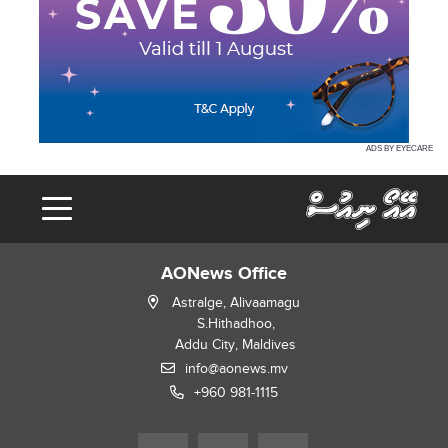
ADS BY EYECARE
AONews Office
Astralge, Alivaamagu
S.Hithadhoo,
Addu City, Maldives
info@aonews.mv
+960 981-1115