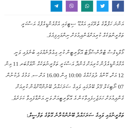
އަންނަ ހަފްތާގެ ތެރޭގައި އައްޑޫ ސިޓީގައި އެމްއެންޑީއެފްގެ އަސްކަރީ
ތަމްރީންތަކެއް ކުރިއަށްގެންދިއުމަށް ނިންމައިފިއެވެ.
މޯލްޑިވްސް ޓްރާންސްޕޯޓް އޮތޯރިޓީން ކުރި އިޢުލާނެއްގައި ބުނެފައި ވަނީ
އެމްއެންޑީއެފުން ކުރިއަށް ގެންދާ އަސްކަރީ ތަމްރީނުތަކެއް ނޮވެމްބަރ 11 އިން
12 އަށް، ކޮންމެ ދުވަހެއްގެ 10:00 އިން 16.00 އަށް ސ. ގަމުގެ ދެކުނުން
07 ނޯޓިކަލް މޭލު ބޭރުގައި ވައިގެ ސަރަހައްދު ބޭނުންކޮށްގެން ކުރިއަށް
ގެންދިއުމަށް ހަމަޖެހިފައިވާކަން އެ އޮތޯރިޓީއަށް ވަނީ އަންގާފައިވާ ކަމަށެވެ.
ތަމްރީނުގައި ވައިގެ ސަރަހައްދު ބޭނުންކުރާނެ ގޮތުގެ ތަފްސީލް: