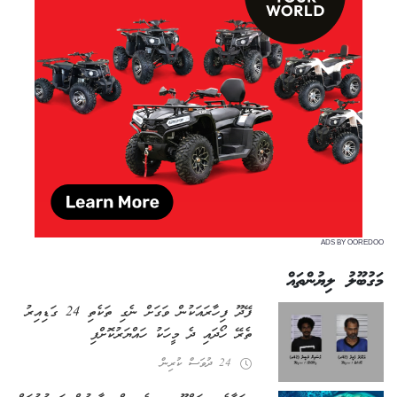
ADS BY OOREDOO
މަގުބޫލު ލިޔުންތައް
ފޭދޫ ފިހާރައަކުން ވަގަށް ނެގި ތަކެތި 24 ގަޑިއިރު
ތެރޭ ހޯދައި ދެ މީހަކު ހައްޔަރުކޮށްފި
24 ދުވަސް ކުރިން