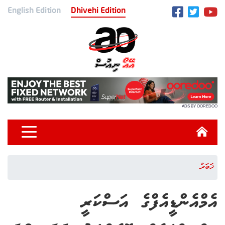
English Edition
Dhivehi Edition
ADS BY OOREDOO
ޚަބަރު
އެމްއެންޑީއެފްގެ އަސްކަރީ