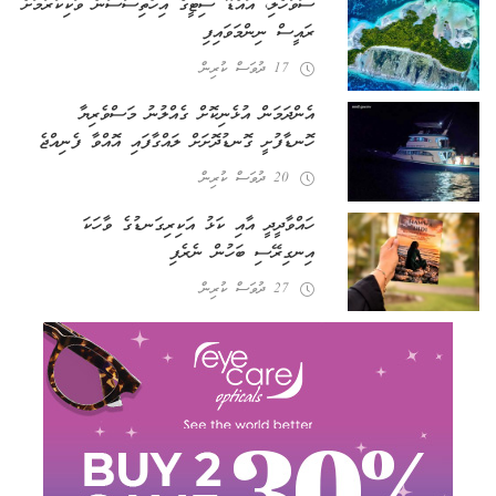
ސަވާހެލި، އައްޑޫ ސިޓީގެ އިހްތިސާސުން ވަކިކުރުމަށް
ރައީސް ނިންމަވައިފި
17 ދުވަސް ކުރިން
އެންދަމަން އުޅެނިކޮށް ގެއްލުނު މަސްވެރިޔާ
ހޮނޑާފުށީ ގޮނޑުދޮށަށް ލައްގާފައި އޮއްވާ ފެނިއްޖެ
20 ދުވަސް ކުރިން
ހައްވާދީދީ އާއި ކަޅު އަކިރިގަނޑުގެ ވާހަކަ
އިނގިރޭސި ބަހުން ނެރެފި
27 ދުވަސް ކުރިން