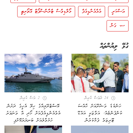
އަސްކަރީ
އެމްއެންޑީއެފް
މޯލްޑިވްސް ޓްރާންސްޕޯޓް އޮތޯރިޓީ
ސ. ގަން
ގުޅޭ ލިޔުންތައް
24 ދުވަސް ކުރިން
2 މަސް ކުރިން
ހަންކެޑެ މަޝްރޫއަށް ހާއްސަ
އޮސްޓްރޭލިއާގެ ހިލޭ އެހީގެ ދަށުން
ކުންފުންޏެއް: އަމާޒަކީ އައްޑޫ
އެމްއެންޑީއެފްއަށް ހޯދި އާ މަނަވަރު
ޓޫރިޒަމް ފުޅާކުރުން
ހުޅުމާލެއަށް ބަނދަރުކޮށްފި