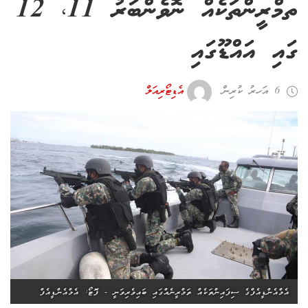
ތމްރީންތަކެއް ނޮވެންބަރު 11، 12
ގައި އައްޑޫގައި
6 އަހރު ކުރިން
އެޑިޓޯރިއަލް
އެމްއެންޑީއެފްގެ ސިފައިންތަކެއް ތަމްރީނެއްގައި ބައިވެރިވަނީ - ފޮޓޯ: އެމްއެންޑީއެފް