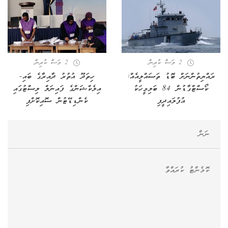
2 މަސް ކުރިން
2 މަސް ކުރިން
ރައްޔިތުންނަށް ބޮޑު ތަސައްލީއެއް:
ހިތަދޫ އުތުރު ދާއިރާގެ ބައި-
ކޯސްޓްގާޑުން 84 ބަލިމީހަކު
އިލެކްޝަންގެ ފައިނަލް ލިސްޓުގައި
އުފުލައިދީފި
ކެންޑިޑޭޓުން ސޮއިކޮށްފި