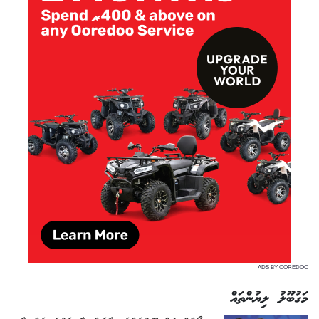
ADS BY OOREDOO
މަގުބޫލު ލިޔުންތައް