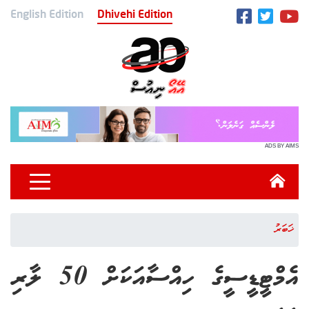
English Edition
Dhivehi Edition
ADS BY AIMS
ޚަބަރު
އެމްޓީޑީސީގެ ހިއްސާއަކަށް 50 ލާރި