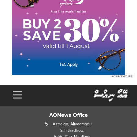
ADS BY EYECARE
AONews Office
Astralge, Alivaamagu
S.Hithadhoo,
Addu City, Maldives