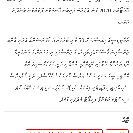
އޮކްޓޯބަރ 2020 ވަނަ ދުވަހުން ފެށިގެން އާންމުކޮށް ދޫކުރަމުން ގެންދާނެ
ކަމަށެވެ.
އެމްޓީޑީސީގެ ހިއްސާއަކަށް 50 ލާރި ބެހުމަށް އެ ކޯޕަރޭޝަންގެ އަހަރީ އާންމު
ޖަލްސާއިން ފާސްކޮށްފައިވާއިރު، އެ ޖަލްސާގައި މި އަހަރަށް އެ ކުންފުނީގެ
އޮޑިޓަރުންގެ ގޮތުގައި ކޭޕީއެމްޖީ ކުންފުނި ވަނީ ހަމަޖައްސައިފަ އެވެ.
އެމްޓީޑީސީގެ އަހަރީ އާންމު ޖަލްސާ ކުރިއަށް ގެންގޮސްފައި ވަނީ މޯލްޑިވްސް
ސެކިއުރިޓީ ޑިޕޮޒިޓަރީ (އެމްއެސްޑީ)ގެ އޮންލަިއން މީޓިން މެނޭޖްމަންޓް
ސިސްޓަމް ކަމަށްވާ ފަހިވޯޓް މެދުވެރިކޮށެވެ.
ޓެގު