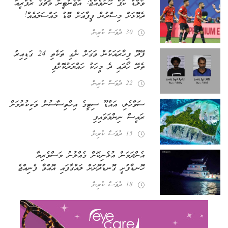
ވޯލްޑް ކަޕް ހޫނުވެއްޖެ: އާޖެންޓީނާ މެޗުގެ ރެފްރީއާ
ދެކޮޅަށް މިސްރުން ފީފާއަށް ބޮޑު މައްސަލައެއް!
30 ދުވަސް ކުރިން
ފޭދޫ ފިހާރައަކުން ވަގަށް ނެގި ތަކެތި 24 ގަޑިއިރު
ތެރޭ ހޯދައި ދެ މީހަކު ހައްޔަރުކޮށްފި
22 ދުވަސް ކުރިން
ސަވާހެލި، އައްޑޫ ސިޓީގެ އިހްތިސާސުން ވަކިކުރުމަށް
ރައީސް ނިންމަވައިފި
15 ދުވަސް ކުރިން
އެންދަމަން އުޅެނިކޮށް ގެއްލުނު މަސްވެރިޔާ
ހޮނޑާފުށީ ގޮނޑުދޮށަށް ލައްގާފައި އޮއްވާ ފެނިއްޖެ
18 ދުވަސް ކުރިން