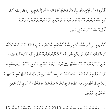
މޯލްޑިވްސް ޓޫރިޒަމް ޑިވެލޮޕްމަންޓް ކޯޕަރޭޝަން (އެމްޓީޑީސީ)ގެ ހިއްސާގެ
ފައިސާ އަންނަ އޮކްޓޯބަރ މަހުގެ ތެރޭގައި ދޫކުރަން ފަށާނެ ކަމަށް އެ
ކޯޕަރޭޝަނުން ބުނެފި އެވެ.
އެމްޓީޑީސީން އިއްޔެ ކުރި އިޢުލާނެއްގައި ބުނެފައި ވަނީ 2019 ވަނަ އަހަރުގެ
އެ ކޯޕަރޭޝަންގެ ފައިދާއިން ހިއްސާދާރުންނަށް ކޮންމެ ހިއްސާއަކަށް 0.50
ރުފިޔާ ދޫކުރުމަށް އޮގަސްޓް 29 ވަނަ ދުވަހު ބޭއްވި އަހަރީ އާންމު ޖަލްސާއިން
ފާސްވެފައިވާ ކަމަށެވެ. އެހެންކަމުން ހިއްސާގެ ފައިދާ ދޫކުރުމަށްޓަކައި ވާންޖެހޭ
އިދާރީ އެންމެހައި މަސައްކަތް މިހާރު ކުރަމުންދާ ކަމަށްވެސް އެ އިޢުލާނުގައި
ބުނެފައި ވެއެވެ.
މީގެ އިތުރުން އެމްޓީޑީސީން ބުނީ 2019 ވަނަ އަހަރުގެ ހިއްސާގެ ފައިދާ 15