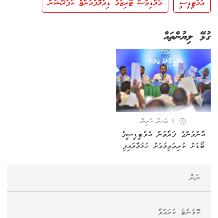
އެމްޓީޑީސީ
މޯލްޑިވްސް ޓޫރިޒަމް ޑިވެލޮޕްމަންޓް ކޯޕަރޭޝަން
ގުޅޭ ލިޔުންތައް
6 އަހރު ކުރިން
އާންމުންގެ ފަރާތުން އެމްޓީޑީސީގެ
ބޯޑަށް ކުރިމަތިލުމަށް ހުޅުވާލައިފި