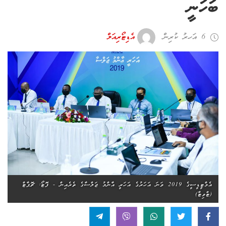
ބަހަނީ
6 އަހރު ކުރިން
އެޑިޓޯރިއަލް
އެމްޓީޑީސީގެ 2019 ވަނަ އަހަރުގެ އަހަރީ އާންމު ޖަލްސާގެ ތެރެއިން - ފޮޓޯ: ޗޮޕާޓް
(ޓްވިޓާ)