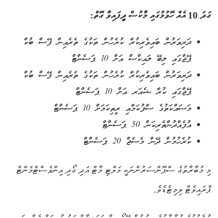
ގަދަ 10 އެއް ހޮވުމުގައި މާކުސް ދީފައިވާ ގޮތް:
ދަރިވަރުން ބައިވެރިކުރާ ކުރެހުން ތަކުގެ ތެރެއިން ފޭސް ބުކް
ޕޭޖްގައި ލިބޭ ލައިކްސް އަށް 10 ޕަސެންޓް
ދަރިވަރުން ބައިވެރިކުރާ ކުރެހުން ތަކުގެ ތެރެއިން ފޭސް ބުކް
ޕޭޖްގައި ކުރާ ޝެއަރ އަށް 10 ޕަސެންޓް
މަސައްކަތުގެ ސާފުކަމާއި ރީތިކަމަށް 10 ޕަސެންޓް
އުފެއްދުންތެރިކަން 50 ޕަސެންޓް
ކުރެހުމުން ދޭން މެސެޖް 20 ޕަސެންޓް
މި މުބާރާތުގެ ސްޕޮންސަރުންނަކީ މަލްޓި މާޓް އަދި ގޯދި އިންވެސްޓްމެންޓް
ޕްރައިވެޓް ލިމިޓެޑެވެ.