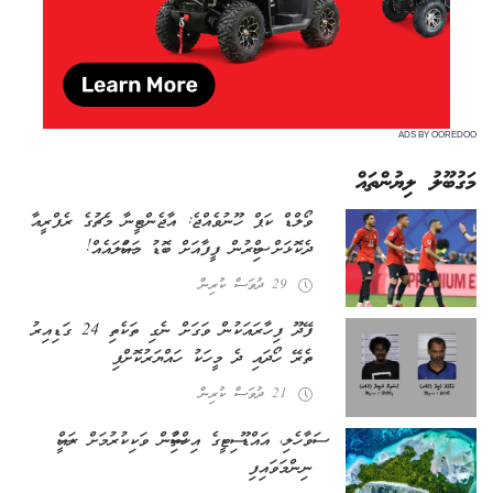
ADS BY OOREDOO
މަގުބޫލު ލިޔުންތައް
ވޯލްޑް ކަޕް ހޫނުވެއްޖެ: އާޖެންޓީނާ މެޗުގެ ރެފްރީއާ
ދެކޮޅަށް މިސްރުން ފީފާއަށް ބޮޑު މައްސަލައެއް!
29 ދުވަސް ކުރިން
ފޭދޫ ފިހާރައަކުން ވަގަށް ނެގި ތަކެތި 24 ގަޑިއިރު
ތެރޭ ހޯދައި ދެ މީހަކު ހައްޔަރުކޮށްފި
21 ދުވަސް ކުރިން
ސަވާހެލި، އައްޑޫ ސިޓީގެ އިހްތިސާސުން ވަކިކުރުމަށް ރައީސް
ނިންމަވައިފި