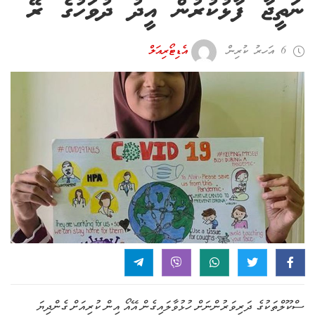
ނަތީޖާ ފާޅުކުރުން އީދު ދުވަހުގެ ރޭ
6 އަހރު ކުރިން
އެޑިޓޯރިއަލް
ސްކޫލްތަކުގެ ދަރިވަރުންނަށް ހުޅުވާލައިގެން އޭއޯ އިން ކުރިއަށް ގެންދިޔަ