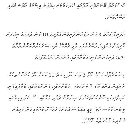
ހުސްވަގުތު ބޭނުންތެރި ގޮތުގައި ހޭދަކުރުމަށް ހިތްވަރު ދިނުމުގެ ގޮތުން ބޭއްވި
މުބާރާތެކެވެ.
އެޕްރީލް މަހުގެ 3 ވަނަ ދުވަހުން ފެށިގެން އެޕްރީލް 10 ވަނަ ދުވަހުގެ ނިޔަލަށް
ކުރިއަށް ގެންދިޔަ މުބާރާތުގައި މުޅި ރާއްޖޭގެ އެކި ސަރަހައްދުތަކުން ޖުމުލަ
529 ދަރިވަރުން ވަނީ މުބާރާތުގައި ކުރެހުން ހުށަހަޅާފައެވެ.
މި މުބާރާތުގެ އެންމެ މޮޅު 3 ވަނަ ހޮވާނީ ގަދަ 10 އަކަށް ހޮވޭ ކުރެހުންތަކުގެ
ތެރެއިން އެންމެ މޮޅު 3 ކުރެހުމެވެ. މުބާރާތުގައި ވަނަ ހޮވުމުގައި ބަލާފައިވާނީ
ބައިވެރިކުރި ކުރެހުންތަކަށް ފަނޑިޔާރުން ދެއްވި މާކުހާއި ސޯޝަލް މީޑިއާގައި
ލިބުނު މާކުސް އެވެ. މިއީ އެއްވެސް އުމުރުފުރައަކަށް ބަހާލައިގެން ކުރިއަށް
ގެންދިޔަ މުބާރާތެއް ނޫނެވެ.