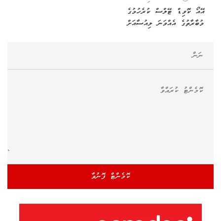
އޭއޯ ކޮވިޑް ޓޭލްސް ކުރެހުމުގެ
މުބާރާތުގެ އެއްވަނަ ލިއުސާއަށް