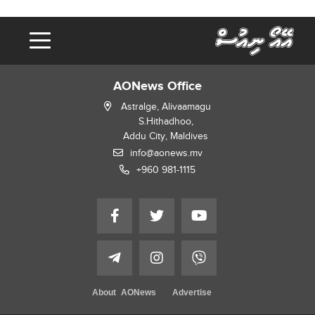
AONews Office
Astralge, Alivaamagu
S.Hithadhoo,
Addu City, Maldives
info@aonews.mv
+960 981-1115
About AONews
Advertise