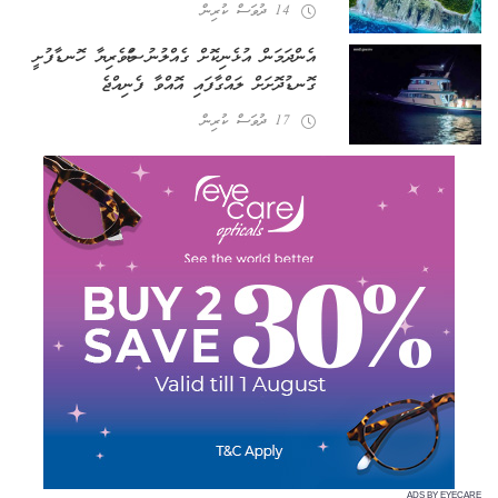
14 ދުވަސް ކުރިން
އެންދަމަން އުޅެނިކޮށް ގެއްލުނު މަސްވެރިޔާ ހޮނޑާފުށީ
ގޮނޑުދޮށަށް ލައްގާފައި އޮއްވާ ފެނިއްޖެ
17 ދުވަސް ކުރިން
ADS BY EYECARE