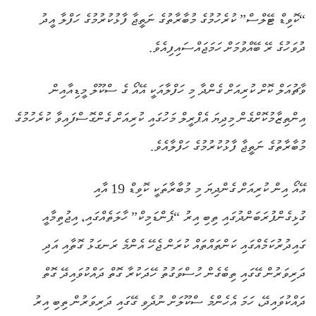
“ކޮވިޑް ޓޭލްސް” ކުރެހުމުގެ މުބާރާތުގެ ނަތީޖާ ފާޅުކުރުމުގެ ހަފްލާ އީދު
ދުވަހުގެ ރޭ ބޭއްވުމަށް ހަމަޖައްސައިފިއެވެ.
ވާޗުއަލް ކޮށް ކުރިއަށް ގެންދާ މި ހަފްލާއަކީ އޭއޯ ގެ ސްކޫލް މީޑިއާއިން
އިންތިޒާމުކޮށްގެން މިދިޔަ އެޕްރީލް މަހުގައި ކުރިއަށް ގެންގޮސްފައިވާ ކުރެހުމުގެ
މުބާރާތުގެ ނަތީޖާ ފާޅުކުރުމުގެ ހަފްލާއެވެ.
އޭއޯ އިން ކުރިއަށް ގެންދިޔަ މި މުބާރާތަކީ ކޮވިޑް 19 އާއި
ގުޅިގެންފުރަބަންދުގައި ތިބި އިރު “ޕެންޑަމިކް” ހާލަތެއްގައި، އިޖުތިމާއީ
ގައިދުރުކަމެއްގައި ކަންތައްތައް ކުރަން ޖެހޭ އެންމެ ރަނގަޅު ގޮތާއި އަދި
ދަރިވަރުން ގޭގައި ތިބެގެން ހުސްވަގުތު ހޭދަކުރާ ގޮތް ދައްކުވައިދޭ ގޮތް
ދައްކުވައިދޭ، ހަމަ އެހެންމެ ސްކޫލަށް ނުދެވި ގޭގައި ދަރިވަރުން ތިބި އިރު