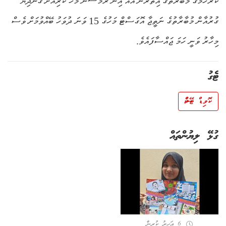
ކުރެހުމުގެ މުބާރާތުގެ އިތުރުން އޭއޯ އިން ރަމަޟާން މަހު ކުރިއަށް ގެންދިޔަ
ގުރުއާން މުބާރާތުގެ ނަތީޖާ އޮގަސްޓް މަހުގެ 15 ވަނަ ދުވަހު ބޭއްވުމަށް ވެސް
މިހާރު ވަނީ ހަމަ ޖައްސާފައެވެ.
ޓެގު
ކޮވިޑް ޓޭލްސް
ގުޅޭ ލިޔުންތައް
6 އަހރު ކުރިން