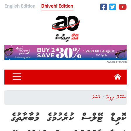
English Edition
Dhivehi Edition
ADS BY EYECARE
ސްކޫލް މީޑިއާ
ޚަބަރު
ކޮވިޑް ޓޭލްސް ކުރެހުމުގެ މުބާރާތުގެ