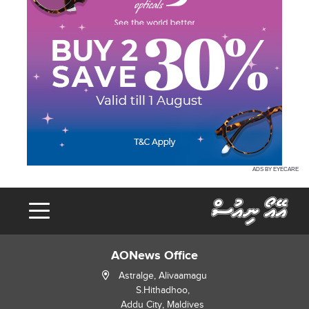
ADS BY EYECARE
AONews Office
Astralge, Alivaamagu
S.Hithadhoo,
Addu City, Maldives