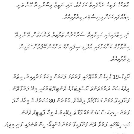
ދުވަހުގެ ފަތިހު ނަގާފައިވާ ކަމަށެވެ. އަދި ނަތީޖާ ލިބުނު އިރު އޭނާ ވަނީ
ނިޔާވެފައިކަމަށް މިނިސްޓަރ ވިދާޅުވިއެވެ.
“މި ހިތާމައިގައި ބައިވެރިވެ ސަރުކާރުން ތައުޒިޔާ ދަންނަވަން. އޭނާ މިރޭ
ހިނެވުމުގެ ކަންކަމުގައި އުޅެނީ ސިފައިންގެ އަންހެން ބޭފުޅުން” އަމީން
ވިދާޅުވިއެވެ.
ކޮވިޑް-19 ޖެހިގެން ރާއްޖޭގައި ފުރަތަމަ ފަހަރަށް މީހަކު މަރުވިއިރު، އިތުރު
ދިވެއްސަކު ދަރުމަވަންތަ ހޮސްޕިޓަލްގެ ވެންޓިލޭޓަރުގައި މިރޭ ފަރުވާދޭން
ފަށާފައިވާ ކަމަށް މައުލޫމާތު ލިބެއެވެ. އުމުރުން 80 އަހަރުގެ އެ މީހާގެ ހާލު
ވަރަށް ސީރިއަސް ކަމަށް މައުލޫމާތު ލިބޭއިރު އެ މީހާ ޕޮޒިޓިވް ވެގެން
އައިސީޔޫގައި ފަރުވާ ދޭން ފަށާފައިވާ ކަމަށް އެންއީއޯސީން ބުނެފައި ވަނީ މިދިޔަ