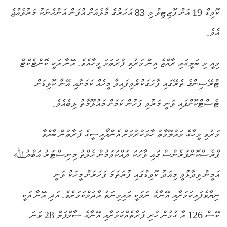
ކޮވިޑް 19 އަށް ޕޮޒިޓިވް ވި 83 އަހަރުގެ މާލެއަށް އުފަން އަންހެނަކު މަރުވެއްޖެ
އެވެ.
މިއީ މި ބަލީގައި ރާއްޖެ އިން މަރުވި ފުރަތަމަ މީހާއެވެ. އޭނާ އަކީ ކޮންޓެކްޓް
ޓްރޭސިންގެ ތެރޭގައި ފާހަގަކުރެވިފައިވާ މީހެއް ކަމަށާއި އޭނާ ކޮވިޑަށް
ޓެސްޓްކޮށްފައި ވަނީ މަރުވި ފަހުން ކަމަށް މައުލޫމާތު ލިބެއެވެ.
މަރުވި މީހާގެ މައުލޫމާތު ހާމަކުރުމަށް އެންއޯއީސީގެ ފަރާތުން ބާއްވާ
ޕްރެސްކޮންފަރެންސް ގައި ވާހަކަ ދައްކަވަމުން ހެލްތު މިނިސްޓަރު އަބްދުﷲ
އަމީން ވިދާޅުވީ މިއަދު ކޮވިޑްގައި ފުރަތަމަ ފަހަރަށް މީހަކު ވަނީ
ނިޔާވެފައިކަމަށާއި އޭނާގެ ނަމަކީ އައިމިނަތު އާދަމްކަމަށެވެ. އަދި އޭނާ އަކީ
ކޭސް 126 އާ ގުޅުން ހުރި ފަރާތެއްކަމަށާއި އޭނާގެ ސާމްޕަލް 28 ވަނަ