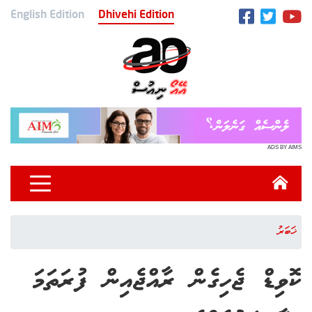
English Edition
Dhivehi Edition
ADS BY AIMS
ޚަބަރު
ކޮވިޑް ޖެހިގެން ރާއްޖެއިން ފުރަތަމަ