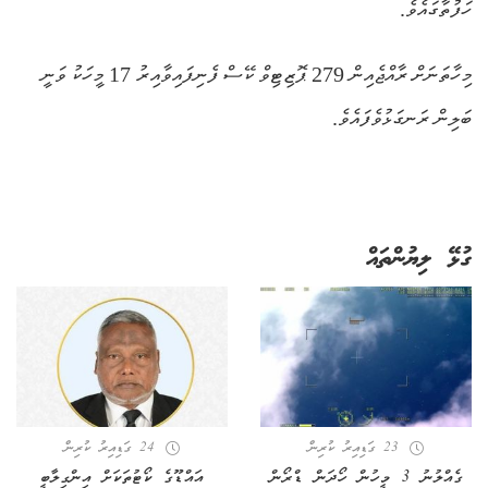
ހަފުތާގައެވެ.
މިހާތަނަށް ރާއްޖެއިން 279 ޕޮޒިޓިވް ކޭސް ފެނިފައިވާއިރު 17 މީހަކު ވަނީ
ބަލިން ރަނގަޅުވެފައެވެ.
ގުޅޭ ލިޔުންތައް
23 ގަޑިއިރު ކުރިން
24 ގަޑިއިރު ކުރިން
ގެއްލުނު 3 މީހުން ހޯދަން ޑްރޯން
އައްޑޫގެ ކޯޓުތަކަށް އިންގިލާބީ