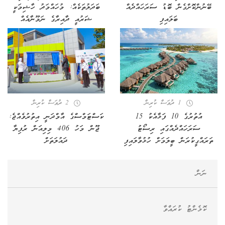
ބޭނުންކޮށްގެން ބޮޑު ސަރަހައްދެއް
ބަދަލުތަކެއް: މުހައްމަދު ހާޝިމަކީ
ބަލައިފި
ޝަރުއީ ދާއިރާގެ ނަމޫނާއެއް
1 ދުވަސް ކުރިން
2 ދުވަސް ކުރިން
އުތުރުގެ 10 ފަޅާއެކު 15
ކަސްޓަމްސްގެ އާމްދަނީ އިތުރުވެއްޖެ:
ސަރަހައްދެއްގައި ރިސޯޓު
ޖޫން މަހު 406 މިލިއަން ރުފިޔާ
ތަރައްގީކުރަން ބީލަމަށް ހުޅުވާލައިފި
ދައުލަތަށް