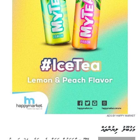
ADS BY HAPPY MARKET
މަގުބޫލު ލިޔުންތައް