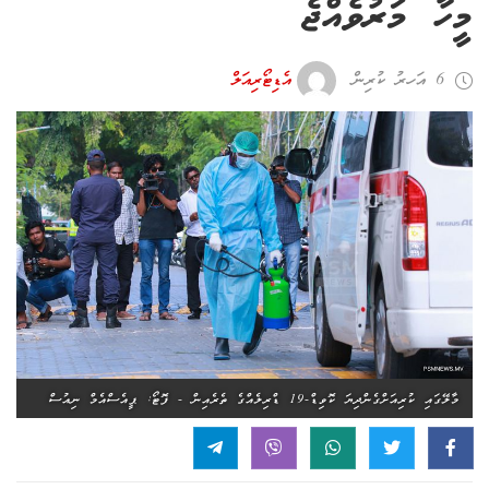
މީހާ މަރުވެއްޖެ
6 އަހރު ކުރިން
އެޑިޓޯރިއަލް
މާލޭގައި ކުރިއަށްގެންދިޔަ ކޮވިޑް-19 ޑްރިލެއްގެ ތެރެއިން - ފޮޓޯ: ޕީއެސްއެމް ނިއުސް