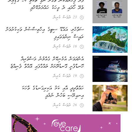
ފޭދޫ ފިހާރައަކުން ވަގަށް ނެގި ތަކެތި 24 ގަޑިއިރު
ތެރޭ ހޯދައި ދެ މީހަކު ހައްޔަރުކޮށްފި
23 ދުވަސް ކުރިން
ސަވާހެލި، އައްޑޫ ސިޓީގެ އިހްތިސާސުން ވަކިކުރުމަށް
ރައީސް ނިންމަވައިފި
16 ދުވަސް ކުރިން
އެންދަމަން އުޅެނިކޮށް ގެއްލުނު މަސްވެރިޔާ
ހޮނޑާފުށީ ގޮނޑުދޮށަށް ލައްގާފައި އޮއްވާ ފެނިއްޖެ
19 ދުވަސް ކުރިން
ހައްވާދީދީ އާއި ކަޅު އަކިރިގަނޑުގެ ވާހަކަ
އިނގިރޭސި ބަހުން ނެރެފި
26 ދުވަސް ކުރިން