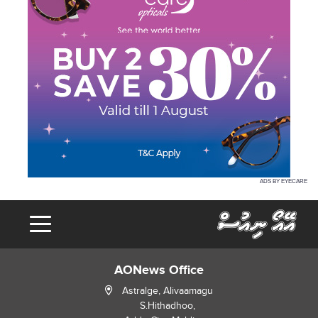
ADS BY EYECARE
AONews Office
Astralge, Alivaamagu
S.Hithadhoo,