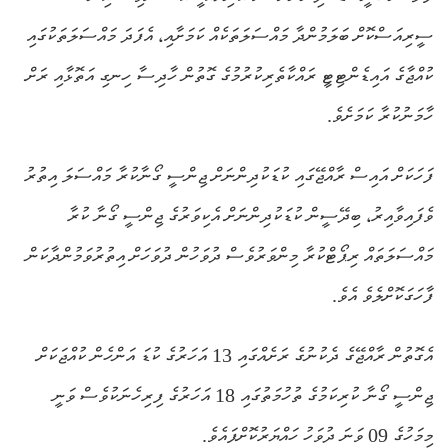
ސީރިއަސްކޮށް ބަލަމުންދާ މައްސަލަތަކެއް ކަމަށާއި، އެފަދަ މައްސަލަތަކުގައި
ކުއްޖާގެ އައިޑެންޓިޓީ ރައްކާތެރިކުރުމުގެ ގޮތުން ހާދިސާ ހިނގި އަތޮޅާއި ރަށް
ހާމަނުކުރާ ކަމަށެވެ.
ފަހަކަށް އައިސް ރާއްޖޭގައި ކުޑަކުދިންނަށް ޖިންސީ ގޯނާކުރާ މައްސަލަ އިތުރު
ވެފައިވާއިރު، ބިދޭސީން ކުޑަކުދިންނަށް އެކިވަރުގެ ޖިންސީ ގޯނާ ކުރާ
މައްސަލަތައް ރިޕޯޓްކުރާ މިންވަރުވެސް ދުވަހުން ދުވަހަށް އިތުރުވަމުންދާކަން
ފާހަގަކޮށްލެވެ އެވެ.
އެގޮތުން ރާއްޖޭގެ ދެކުނުގެ ރަށެއްގައި 13 އަހަރުގެ ކުޑަ އަންހެން ކުއްޖަކަށް
ޖިންސީ ގޯނާ ކުރިކަމުގެ ތުހުމަތުގައި 18 އަހަރުގެ ފިރިހެނަކުވެސް ވަނީ
މިމަހުގެ 09 ވަނަ ދުވަހު ހައްޔަރުކޮށްފައެވެ.