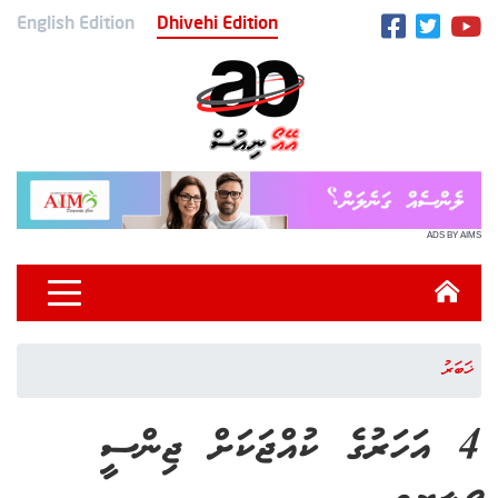
English Edition
Dhivehi Edition
ADS BY AIMS
ޚަބަރު
4 އަހަރުގެ ކުއްޖަކަށް ޖިންސީ