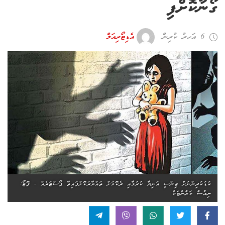
ގޯނާކޮށްފި
6 އަހރު ކުރިން
އެޑިޓޯރިއަލް
ކުޑަކުދިންނަށް ޖިންސީ އަނިޔާ ކުރުމާއި ދެކޮޅަށް ތައްޔާރުކޮށްފައިވާ ޕޯސްޓަރެއް - ފޮޓޯ:
ނިއުސް ކަރްނާޓަކާ