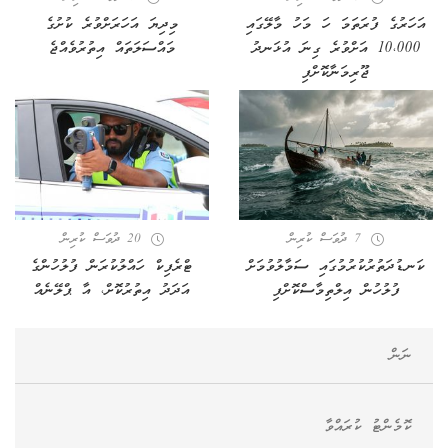
އަހަރުގެ ފުރަތަމަ ހަ މަހު މާލޭގައި
މިދިޔަ އަހަރަށްވުރެ ކުށުގެ
10،000 އަށްވުރެ ގިނަ އުޅަނދު
މައްސަލަތައް އިތުރުވެއްޖެ
ޖޫރިމަނާކޮށްފި
7 ދުވަސް ކުރިން
20 ދުވަސް ކުރިން
ކަނޑުދަތުރުކުރުމުގައި ސަމާލުވުމަށް
ޓްރެފިކް ހައްލުކުރަން ފުލުހުންގެ
ފުލުހުން އިލްތިމާސްކޮށްފި
އަދަދު އިތުރުކޮށް، އާ ޕްލޭނެއް