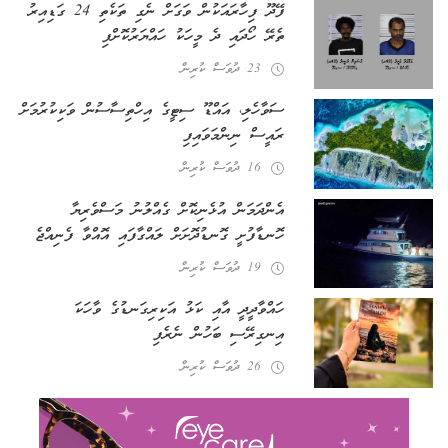
ފޭދޫ ފިހާރައަކުން ވަގަށް ނެގި ތަކެތި 24 ގަޑިއިރު
ތެރޭ ހޯދައި ދެ މީހަކު ހައްޔަރުކޮށްފި
23 ދުވަސް ކުރިން
ސަވާހެލި، އައްޑޫ ސިޓީގެ އިހްތިސާސުން ވަކިކުރުމަށް
ރައީސް ނިންމަވައިފި
16 ދުވަސް ކުރިން
އެންދަމަން އުޅެނިކޮށް ގެއްލުނު މަސްވެރިޔާ
ހޮނޑާފުށީ ގޮނޑުދޮށަށް ލައްގާފައި އޮއްވާ ފެނިއްޖެ
19 ދުވަސް ކުރިން
ހައްވާދީދީ އާއި ކަޅު އަކިރިގަނޑުގެ ވާހަކަ
އިނގިރޭސި ބަހުން ނެރެފި
26 ދުވަސް ކުރިން