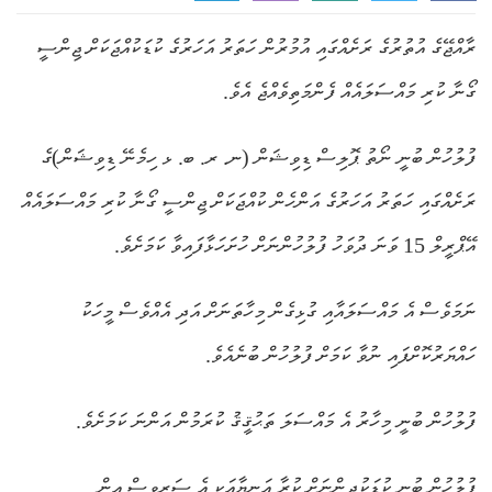
ރާއްޖޭގެ އުތުރުގެ ރަށެއްގައި އުމުރުން ހަތަރު އަހަރުގެ ކުޑަކުއްޖަކަށް ޖިންސީ
ގޯނާ ކުރި މައްސަލައެއް ފެންމަތިވެއްޖެ އެވެ.
ފުލުހުން ބުނީ ނޯތު ޕޮލިސް ޑިވިޝަން (ނ. ރ. ބ. ޅ ހިމެނޭ ޑިވިޝަން)ގެ
ރަށެއްގައި ހަތަރު އަހަރުގެ އަންހެން ކުއްޖަކަށް ޖިންސީ ގޯނާ ކުރި މައްސަލައެއް
އޭޕްރީލް 15 ވަނަ ދުވަހު ފުލުހުންނަށް ހުށަހަޅާފައިވާ ކަމަށެވެ.
ނަމަވެސް އެ މައްސަލައާއި ގުޅިގެން މިހާތަނަށް އަދި އެއްވެސް މީހަކު
ހައްޔަރުކޮށްފައި ނުވާ ކަމަށް ފުލުހުން ބުނެއެވެ.
ފުލުހުން ބުނީ މިހާރު އެ މައްސަލަ ތަޙުޤީޤު ކުރަމުން އަންނަ ކަމަށެވެ.
ފުލުހުން ބުނީ ކުޑަކުދިންނަށް ކުރާ އަނިޔާއަކީ އެ ސަރވިސް އިން