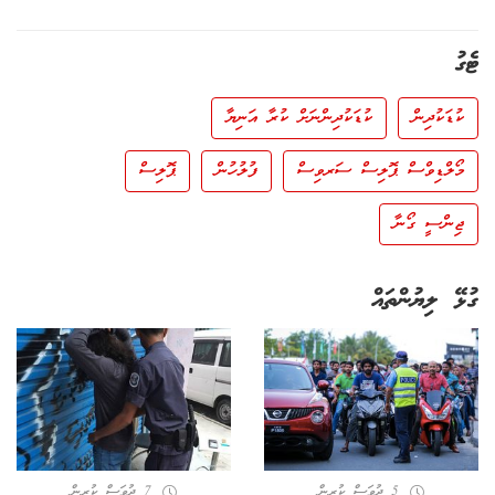
ޓެގު
ކުޑަކުދިން
ކުޑަކުދިންނަށް ކުރާ އަނިޔާ
މޯލްޑިވްސް ޕޮލިސް ސަރވިސް
ފުލުހުން
ޕޮލިސް
ޖިންސީ ގޯނާ
ގުޅޭ ލިޔުންތައް
5 ދުވަސް ކުރިން
7 ދުވަސް ކުރިން