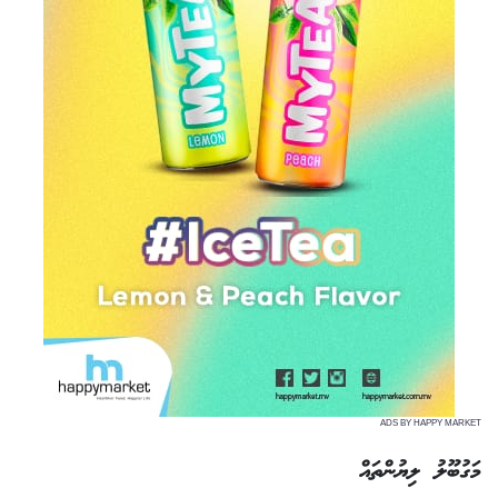
ADS BY HAPPY MARKET
މަގުބޫލު ލިޔުންތައް