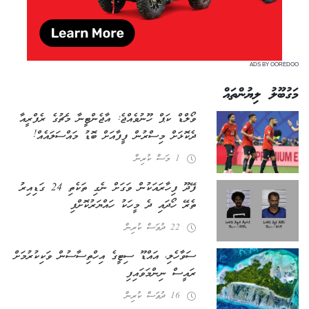
ADS BY OOREDOO
މަގުބޫލު ލިޔުންތައް
ވޯލްޑް ކަޕް ހޫނުވެއްޖެ: އާޖެންޓީނާ މެޗުގެ ރެފްރީއާ
ދެކޮޅަށް މިސްރުން ފީފާއަށް ބޮޑު މައްސަލައެއް!
1 މަސް ކުރިން
ފޭދޫ ފިހާރައަކުން ވަގަށް ނެގި ތަކެތި 24 ގަޑިއިރު
ތެރޭ ހޯދައި ދެ މީހަކު ހައްޔަރުކޮށްފި
22 ދުވަސް ކުރިން
ސަވާހެލި، އައްޑޫ ސިޓީގެ އިހްތިސާސުން ވަކިކުރުމަށް
ރައީސް ނިންމަވައިފި
16 ދުވަސް ކުރިން