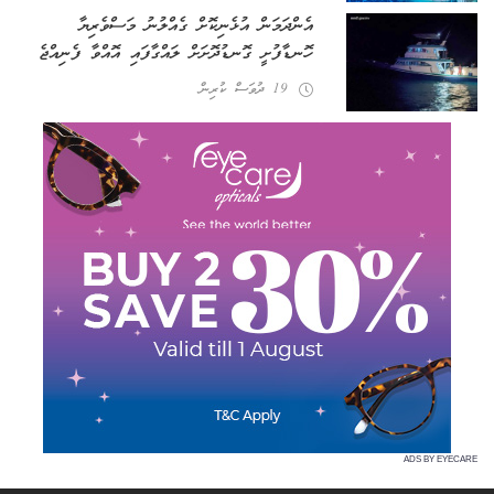
އެންދަމަން އުޅެނިކޮށް ގެއްލުނު މަސްވެރިޔާ
ހޮނޑާފުށީ ގޮނޑުދޮށަށް ލައްގާފައި އޮއްވާ ފެނިއްޖެ
19 ދުވަސް ކުރިން
ADS BY EYECARE