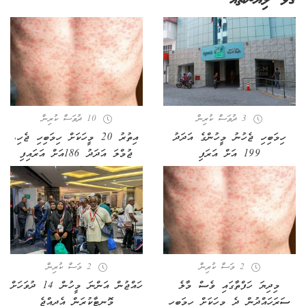
ގުޅޭ ލިޔުންތައް
3 ދުވަސް ކުރިން
10 ދުވަސް ކުރިން
ހިމަބިހި ޖެހުނު މީހުންގެ އަދަދު
އިތުރު 20 މީހަކަށް ހިމަބިހި ޖެހި،
199 އަށް އަރަފި
ޖުމްލަ އަދަދު 186އަށް އަރައިފި
2 މަސް ކުރިން
2 މަސް ކުރިން
މިދިޔަ ހަފްތާގައި ވެސް މާލެ
ހައްޖުން އަންނަ މީހުން 14 ދުވަހަށް
ސަރަހައްދުން ދެ މީހަކަށް ހިމަބިހި
މޮނިޓާކުރަން އެދިއްޖެ