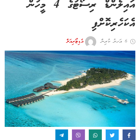
އައިލެންޑް ރިސޯޓުގެ 4 މީހުން
އެކަހެރިކޮށްފި
6 އަހރު ކުރިން
އެޑިޓޯރިއަލް