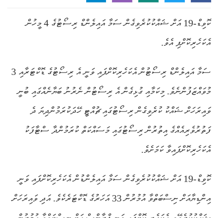
ކޮވިޑް-19 އަށް ޝައްކުކުރެވިގެން ސަމާ އައިލެންޑް ރިސޯޓުގެ 4 މީހުން
އެކަހެރިކޮށްފި އެވެ.
ސަމާ އައިލެންޑް ރިސޯޓުން އެކަހެރިކޮށްފައި ވަނީ އެ ރިސޯޓުގެ ޑޮކްޓަރާއި 3
މުވައްޒަފުންނެވެ. މިކަމާއި ގުޅިގެން އެ ރިސޯޓުން ނެރުނު ބަޔާނެއްގައި ބުނީ
ވައިރަހަށް ޝައްކު ކުރެވިގެން ރިސޯޓުގައި ޗުއްޓީ ހޭދަކުރަމުންދިޔަ ދެ
ފަތުރުވެރިއެއްގެ އިތުރުން ރިސޯޓުގައި މަސައްކަތް ކުރަމުންދާ ސްޓާފަކު
އެކަހެރިކޮށްފައިވާ ކަމަށެވެ.
ކޮވިޑް-19 އަށް ޝައްކުކުރެވިގެން ސަމާ އައިލެންޑުން އެކަހެރިކޮށްފައި ވަނީ
އިންޑިޔާއަށް ނިސްބަތްވާ އުމުރުން 33 އަހަރުގެ ޑޮކްޓަރެކެވެ. އަދި ވައިރަހަށް
ޝައްކުކުރެވޭތީ އެކަހެރި ކޮށްފައި ވަނީ ފްރާންސް އަށް ނިސްބަތްވާ އުމުރުން