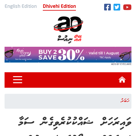
English Edition
Dhivehi Edition
ADS BY EYECARE
ޚަބަރު
ވައިރަހަށް ޝައްކުކުރެވިގެން ސަމާ