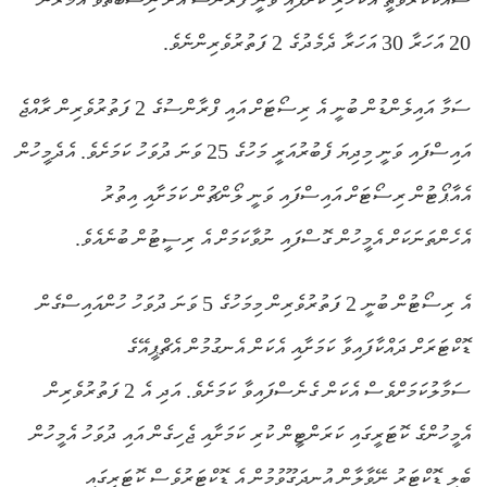
20 އަހަރާ 30 އަހަރާ ދެމެދުގެ 2 ފަތުރުވެރިންނެވެ.
ސަމާ އައިލެންޑުން ބުނީ އެ ރިސޯޓަށް އައި ފްރާންސުގެ 2 ފަތުރުވެރިން ރާއްޖެ
އައިސްފައި ވަނީ މިދިޔަ ފެބުރުއަރީ މަހުގެ 25 ވަނަ ދުވަހު ކަމަށެވެ. އެދެމީހުން
އެއާޕޯޓުން ރިސޯޓަށް އައިސްފައި ވަނީ ލޯންޗުން ކަމަށާއި އިތުރު
އެހެންތަނަކަށް އެމީހުން ގޮސްފައި ނުވާކަމަށް އެ ރިސީޓުން ބުނެއެވެ.
އެ ރިސޯޓުން ބުނީ 2 ފަތުރުވެރިން މިމަހުގެ 5 ވަނަ ދުވަހު ހުންއައިސްގެން
ޑޮކްޓަރަށް ދައްކާފައިވާ ކަމަށާއި އެކަން އެނގުމުން އެޗްޕީއޭގެ
ސަމާލުކަމަށްވެސް އެކަން ގެނެސްފައިވާ ކަމަށެވެ. އަދި އެ 2 ފަތުރުވެރިން
އެމީހުންގެ ކޮޓަރީގައި ކަރަންޓީން ކުރި ކަމަށާއި ޖެހިގެން އައި ދުވަހު އެމީހުން
ބެލި ޑޮކްޓަރު ނޭވާލާން އުނދަގޫވުމުން އެ ޑޮކްޓަރުވެސް ކޮޓަރީގައި