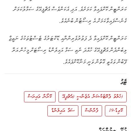
ކަރަންޓީން ކޮށްފައިވާ ކަމަށެވެ. އަދި އެކަންވެސް އެޗްޕީއޭގެ ސަމާލުކަމަށް
ގެނެސްފައިވާކަމަށް އެ ރިސޯޓުން ބުނެއެވެ.
ކަރަންޓީން ކޮށްފައިވާ ދެ ފަތުރުވެރިންނާއި ޑޮކްޓަރުގެ ޓެސްޓުތަކުގެ ނަތީޖާ
ލިބެންދެން އެޗްޕީއޭގެ ހުއްދަ ނެތި ސަމާ އައިލެންޑު ރިސޯޓަށް މީހުން އަރާ
ފޭބުން ވަގުތީ ގޮތުން ވަނީ މަނާކޮށްފައެވެ.
ޓެގު
(ހެލްތު ޕްރޮޓެކްޝަން އެޖެންސީ (އެޗްޕީއޭ
ކޮރޯނާ ވައިރަސް
ކޮވިޑް-19
ފްރާންސް
ސަމާ އައިލެންޑް