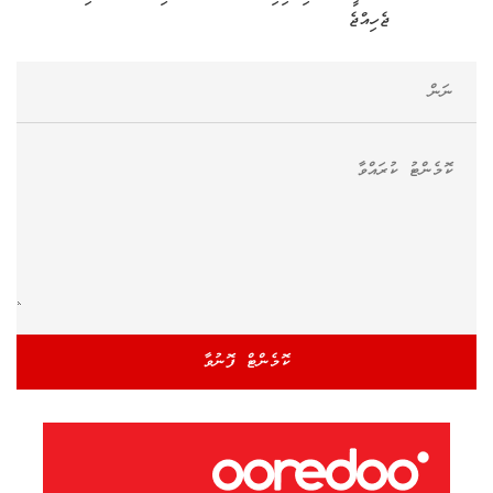
ޖެހިއްޖެ