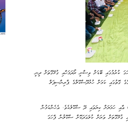
CARE
ަގަ ކުރުމުގައި ބޮޑަށް ވިސްނީ ރޯދަމަހާއި ގުޅޭގޮތަށް ދީނީ
އްގެ ގޮތުގައި ކަމަށް ހުޅުދޫސްކޫލްގެ ޕްރިންސިޕަލް
ހުޅުދޫސްކޫލަކީ ފައުންޑޭޝަން ސްޓޭޖުން ފެށިގެން ގްރޭޑް 6 އާއި ހަމަޔަށް ކިޔަވައި ދޭ ސްކޫލެކެވެ. އެހެންކަމުން
 ގުޅޭގޮތަށް ވަރަށް ކުލަގަދަކޮށް ސްކޫލުން ފާހަގަ