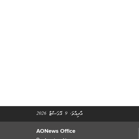
އާދިއްތަ, 9 އޮގަސްޓް 2026
AONews Office