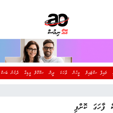
ލައިފް ސްޓައިލް
މީހުން
ވާހަކަ
ދީން
ސްކޫލް މީޑިއާ
ދެކުނު ބަސް
ް ފާހަގަ ކޮށްފި