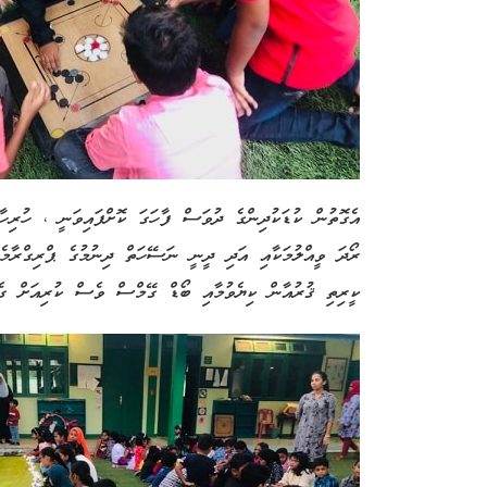
އެގޮތުން ކުޑަކުދިންގެ ދުވަސް ފާހަގަ ކޮށްފައިވަނީ ، ހުރިހާ
ރޯދަ ވީއްލުމަކާއި އަދި ދީނީ ނަސޭހަތް ދިނުމުގެ ޕްރިގްރާމެއ
ކީރިތި ޤުރުއާން ކިޔެވުމާއި ބޯޑް ގޭމްސް ވެސް ކުރިއަށް ގެނ