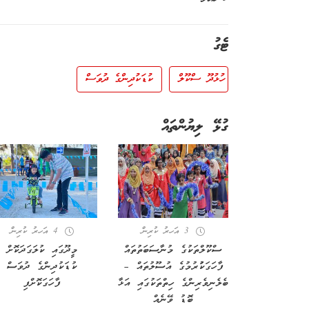
ޓެގު
ހުޅުދޫ ސްކޫލް
ކުޑަކުދިންގެ ދުވަސް
ގުޅޭ ލިޔުންތައް
3 އަހރު ކުރިން
4 އަހރު ކުރިން
ސްކޫލްތަކުގެ މުނާސަބަތުތައް
މީދޫގައި ކުލަގަދަކޮށް
ފާހަގަކުުރުމުގެ އުސޫލުތައް –
ކުޑަކުދިންގެ ދުވަސް
ބެލެނިވެރިންގެ ހިތްތަކުގައި އަޅާ
ފާހަގަކޮށްފި
ބޮޑު ވޭނެއް