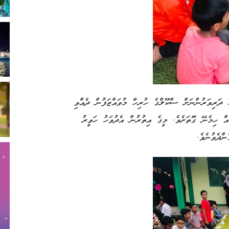
 ދަރިވަރުންނަށް ސްކޫލްގެ ހުރިހާ މުވައްޒަފުން ދެއްވި
ް ހިމެނޭ ގޮތަށެވެ. މީގެ އިތުރުން އެދުވަހު ހަވީރު
ްދެވުނެވެ.