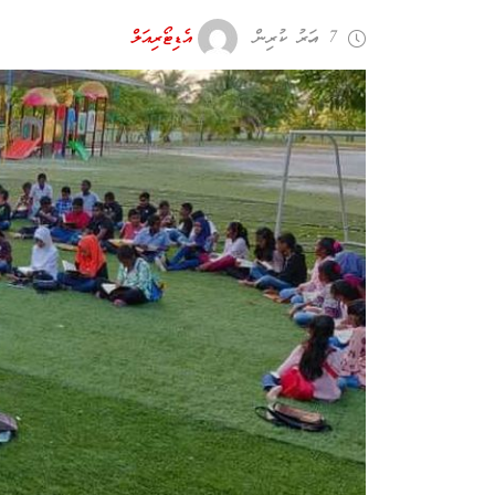
7 އަހރު ކުރިން
އެޑިޓޯރިއަލް