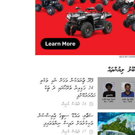
ADS BY OOR
ބޫލު ލިޔުންތައް
ފޭދޫ ފިހާރައަކުން ވަގަށް ނެގި ތަކެތި
24 ގަޑިއިރު ތެރޭ ހޯދައި ދެ މީހަކު
ހައްޔަރުކޮށްފި
24 ދުވަސް ކުރިން
ސަވާހެލި، އައްޑޫ ސިޓީގެ އިހްތިސާސުން
ވަކިކުރުމަށް ރައީސް ނިންމަވައިފި
17 ދުވަސް ކުރިން