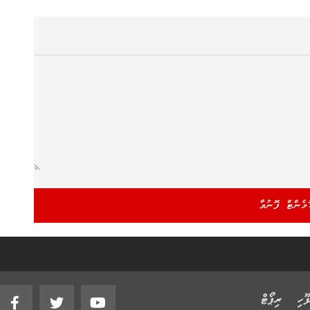
ޫހި
ރިޕޯޓް