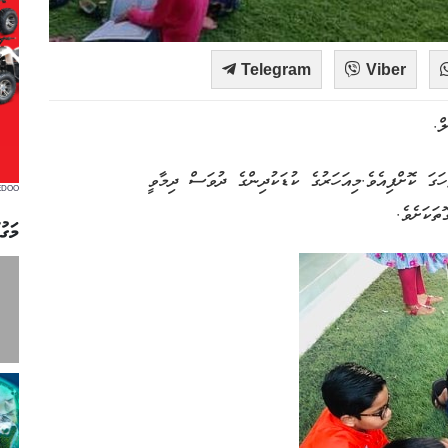
Telegram
Viber
ް.
ަގަ ކޮށްފިއެވެ.މިއަހަރުގެ ކުޑަކުދިންގެ ދުވަސް ދިމާވީ
EDOO
ތަކަށެވެ.
މަގު