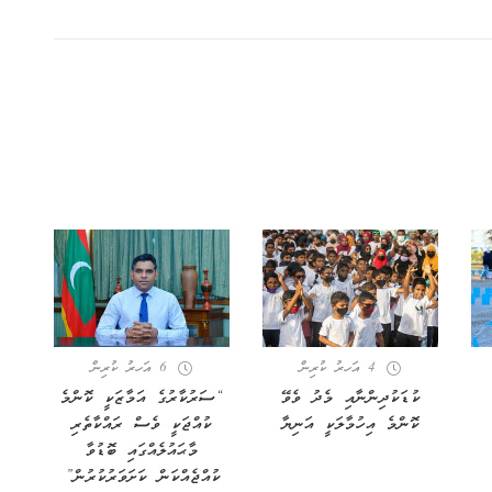
4 އަހރު ކުރިން
6 އަހރު ކުރިން
ކުޑަކުދިންނާއި މެދު ވެވޭ
“ސަރުކާރުގެ އަމާޒަކީ ކޮންމެ
ކޮންމެ އިހުމާލަކީ އަނިޔާ
ކުއްޖަކީ ވެސް ރައްކާތެރި
މާޙައުލެއްގައި ބޮޑުވާ
ކުއްޖެއްކަން ކަށަވަރުކުރުން”