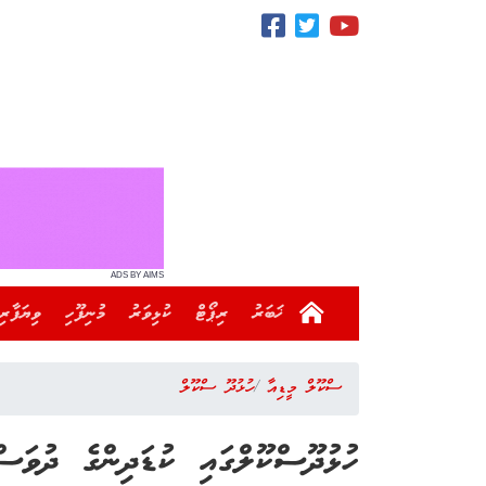
ADS BY AIMS
ޚަބަރު
ރިޕޯޓް
ކުޅިވަރު
މުނިފޫހި
ވިޔަފާރި
ސްކޫލް މީޑިއާ
ހުޅުދޫ ސްކޫލް
ހުޅުދޫސްކޫލްގައި ކުޑަދިންގެ ދުވަސ