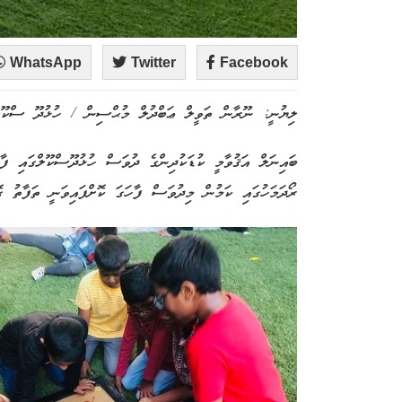
WhatsApp
Twitter
Facebook
ލިޔުނީ: ނޫރާން ތަވީލް ޢަބްދުލް މުޙްސިން / ހުޅުދޫ ސްކޫލ
ބައިނަލް އަޤުވާމީ ކުޑަކުދިންގެ ދުވަސް ހުޅުދޫސްކޫލްގައި ފާހ
ރޯދަމަހުގައި ކަމުން މިދުވަސް ފާހަގަ ކޮށްފައިވަނީ ތަފާތު ގޮ