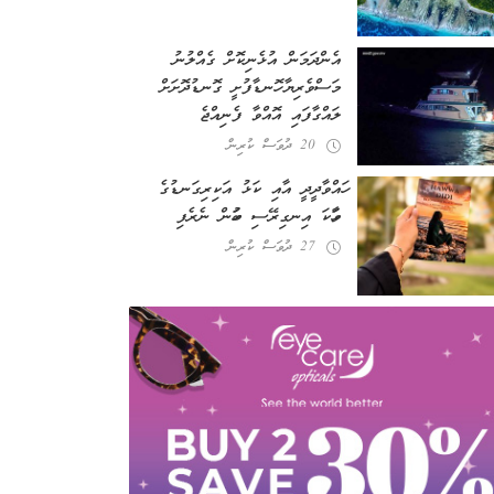
އެންދަމަން އުޅެނިކޮށް ގެއްލުނު
މަސްވެރިޔާ ހޮނޑާފުށީ ގޮނޑުދޮށަށް
ލައްގާފައި އޮއްވާ ފެނިއްޖެ
20 ދުވަސް ކުރިން
ހައްވާދީދީ އާއި ކަޅު އަކިރިގަނޑުގެ
ވާހަކަ އިނގިރޭސި ބަހުން ނެރެފި
27 ދުވަސް ކުރިން