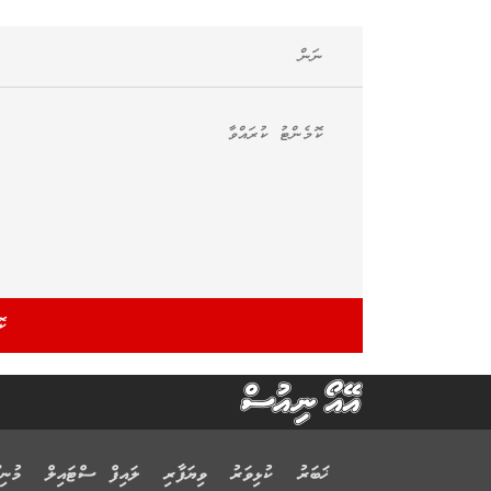
ޚަބަރު
ކުޅިވަރު
ވިޔަފާރި
ލައިފް ސްޓައިލް
މުނިފ