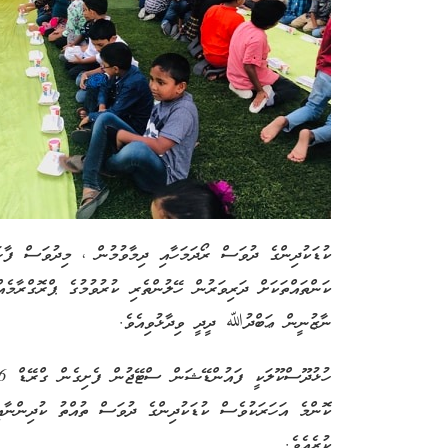
ކުޑަކުދިންގެ ދުވަސް ރޯދަމަހާއި ދިމާވުމުން ، މިދުވަސް ފާހ
ކަންތައްތަކަށް ދަރިވަރުން ހޭލުންތެރި ކުރުވުމުގެ ޕްރޮގްރާމެ
ނާޒުނީން ޢަބްދުﷲ ދީދީ ވިދާޅުވިއެވެ.
ކޮންމެ އަހަރަކުވެސް ކުޑަކުދިންގެ ދުވަސް ތުއްތު ކުދިންނާއި
ކުރެއެވެ.