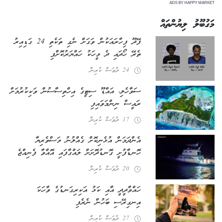
ADS BY HAPPY MARKET
މަގުބޫލު ލިޔުންތައް
ފޭދޫ ފިހާރައަކުން ވަގަށް ނެގި ތަކެތި 24 ގަޑިއިރު
ތެރޭ ހޯދައި ދެ މީހަކު ހައްޔަރުކޮށްފި
24 ދުވަސް ކުރިން
ސަވާހެލި، އައްޑޫ ސިޓީގެ އިހްތިސާސުން ވަކިކުރުމަށް
ރައީސް ނިންމަވައިފި
17 ދުވަސް ކުރިން
އެންދަމަން އުޅެނިކޮށް ގެއްލުނު މަސްވެރިޔާ
ހޮނޑާފުށީ ގޮނޑުދޮށަށް ލައްގާފައި އޮއްވާ ފެނިއްޖެ
20 ދުވަސް ކުރިން
ހައްވާދީދީ އާއި ކަޅު އަކިރިގަނޑުގެ ވާހަކަ
އިނގިރޭސި ބަހުން ނެރެފި
27 ދުވަސް ކުރިން