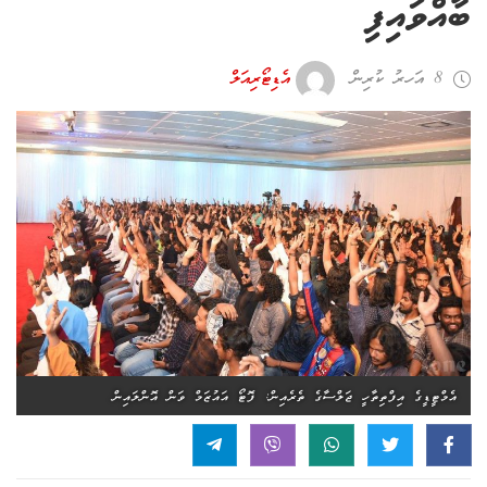
ބާއްވައިފި
8 އަހރު ކުރިން
އެޑިޓޯރިއަލް
އެމްޓީޑީގެ އިފްތިތާހީ ޖަލްސާގެ ތެރެއިން: ފޮޓޯ އައުޒަމް ވަން އޮންލައިން