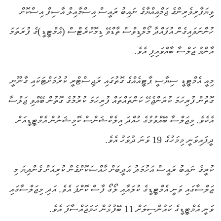
ވިިޔަފާރިވެރިންގެ ޖަމްއިއްޔާގެ ނައިބު ރައީސް އިސްމާއިލް އާސިފް އިސްކޮށް
ހުންނަވައިގެން އުފައްދާ މޯލްޑިވްސް ތާޑްވޭ ޑިމޮކްރެޓްސް (އެމްޓީޑީ)ގެ ފުރަތަމަ
އާންމު ޖަލްސާ ބާއްވައިފި އެވެ.
މިއީ އެމްޓީޑީ ސިޔާސީ ޕާޓީއެއްގެ ގޮތުގައި ރަޖިސްޓްރީ ކުރުމަށްޓަކައި ގާނޫނީ
ގޮތުން ފުރިހަމަ ކުރަންޖެހޭ ކަންތައްތައް ފުރިހަމަ ކުރުމުގެ ގޮތުން ބޭއްވި ޖަލްސާ
އެކެވެ. މިޖަލްސާ ބޭއްވުމުގެ ހުއްދަ އިލެކްޝަންސް ކޮމިޝަނުން އެމްޓީޑީއަށް
ދީފައިވަނީ މިމަހުގެ 19 ވަނަ ދުވަހު އެވެ.
ކުރީގެ ނައިބު ރައީސް އަހުމަދު އަދީބަށް ހާއްސަކޮށްގެން ކުރިއަށް ގެންދިޔަ މި
ޖަލްސާގައި ވަނީ އެމްޓީޑީގެ ކުލައާއި ލޯގޯ ފާސް ކޮށްފަ އެވެ. އަދި މިޖަލްސާގައި
ވަނީ އެމްޓީޑީގެ ކައުންސިލަށް 11 ބޭފުޅުން ހަމަޖައްސާފަ އެވެ.