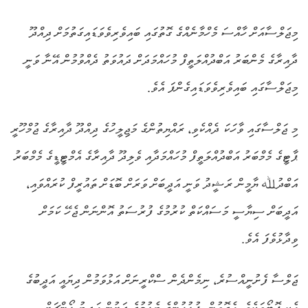
މިޖަލްސާއަށް ހާއްސަ މެހްމާނެއްގެ ގޮތުގައި ބައިވެރިވެވަޑައިގަތުމަށް ދިއްދޫ
ދާއިރާގެ މެންބަރު އަބްދުއްލަތީފް މުހައްމަދަށް ދައުވަތު ދެއްވުމުން އޭނާ ވަނީ
މިޖަލްސާގައި ބައިވެރިވެވަޑައިގެންފަ އެވެ.
މި ޖަލްސާގައި ވާހަކަ ދެއްކެވި، ރައްޔިތުންގެ މަޖިލީހުގެ ދިއްދޫ ދާއިރާގެ ޖުމްހޫރީ
ޕާޓީގެ މެމްބަރު އަބްދުއްލަތީފް މުހައްމަދާއި ވެލިދޫ ދާއިރާގެ އެމްޓީޑީގެ މެމްބަރު
އަބްދުﷲ ޔާމީން ރަޝީދު ވަނީ އަދީބަށް ވަރަށް ބޮޑަށް ތައުރީފް ކުރައްވައި،
އަދީބަށް ސިޔާސީ މަސައްކަތް ކުރުމުގެ ފުރުސަތު އޮންނަން ޖެހޭ ކަމަށް
ވިދާޅުވެފަ އެވެ.
ޖަލްސާ ފެށުނީއްސުރެ، ނިމެންދެން ސްކްރީނަށް އަޅުވަމުން ދިޔައީ އަދީބުގެ
އެކި ފޮޓޯތަކެވެ. އެގޮތުން، ފުލުހުންގެ ބެލުމުގެ ދަށުން އަދީބު ލޯންޗަށް