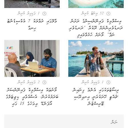
52 މިނެޓު ކުރިން
1 ގަޑިއިރު ކުރިން
އިސްލާމިކް ފައިނޭންސިންގެ ދަށުން
މާލޭގައި ދުވާލަކު 7 އެކްސިޑެންޓު
ދަނޑުވެރިންނަށް ދޫކުރާ “ދަނޑުވެރި
ހިނގާ
ނަފާ” ލޯނަށް ހުޅުވާލައިފި
1 ގަޑިއިރު ކުރިން
2 ގަޑިއިރު ކުރިން
ރިސޯޓުތަކުގައި އެންމެ ގިނައިން
ލޯނުތައް އިސްލާމިކް ފައިނޭންސަށް
ޗުއްޓީ ހޭދަކުރަނީ އިނގިރޭސި
ބަދަލުކުރުން: އެސްއެމްއީ ޑިޖިޓަލްގެ
ޓޫރިސްޓުން
އޯޕަންޑޭ މިމަހުގެ 15 ގައި