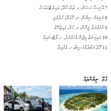
7 އާނިސާ ހަސަން، ކ. ތުލުސްދޫ، ވައިލެޓްހައުސް
8 މަރިޔަމް ސިޔާނާ، ނ. ހޮޅުދޫ، ހުދުވެލި
9 މުހައްމަދު ރީހާން، ކ. ހުރާ، ވައިޖެހޭގެ
10 އައިމިނަތު ވިޖްނާ މުހައްމަދު، ހ. ޕޯޓްސައިޑް
11 ހޫދު އަބްދުލްހަސީބް، ހ. ވެއްޕިލާ
ގުޅޭ ލިޔުންތައް