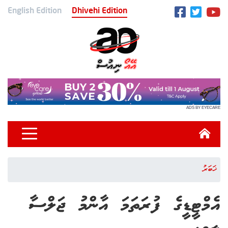
English Edition
Dhivehi Edition
ADS BY EYECARE
ޚަބަރު
އެމްޓީޑީގެ ފުރަތަމަ އާންމު ޖަލްސާ