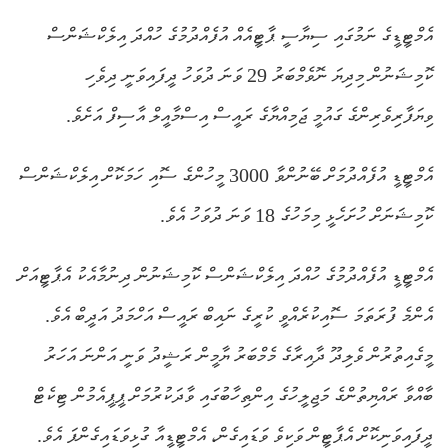
އެމްޓީޑީގެ ނަމުގައި ސިޔާސީ ޕާޓީއެއް އުފެއްދުމުގެ ހުއްދަ އިލެކްޝަންސް
ކޮމިޝަނުން މިދިޔަ ނޮވެމްބަރު 29 ވަނަ ދުވަހު ދީފައިވަނީ ދިވެހި
ވިޔަފާރިވެރިންގެ ގައުމީ ޖަމިއްޔާގެ ރައީސް އިސްމާއީލް އާސިފް އަށެވެ.
އެމްޓީޑީ އުފެއްދުމަށް ބޭނުންވާ 3000 މީހުންގެ ސޮއި ހަމަކޮށް އިލެކްޝަންސް
ކޮމިޝަނަށް ހުށަހެޅީ މިމަހުގެ 18 ވަނަ ދުވަހު އެވެ.
އެމްޓީޑީ އުފެއްދުމުގެ ހުއްދަ އިލެކްޝަންސް ކޮމިޝަނުން ދިނުމާއެކު އެޕާޓީއަށް
އެންމެ ފުރަތަމަ ސޮއިކުރެއްވީ ކުރީގެ ނައިބް ރައީސް އަހްމަދު އަދީބް އެވެ.
މީގެއިތުރުން ވެލިދޫ ދާއިރާގެ މެމްބަރު ޔާމީން ރަޝީދު ވަނީ އަންނަ އަހަރު
ބާއްވާ ރައްޔިތުންގެ މަޖިލީހުގެ އިންތިހާބުގައި ވާދަކުރުމަށް ޕީޕީއެމުން ޓިކެޓް
ދީފައިވަނިކޮށް އެޕާޓީން ވަކިވެ ވަޑައިގެން، އެމްޓީޑީއާ ގުޅިވަޑައިގެންފަ އެވެ.