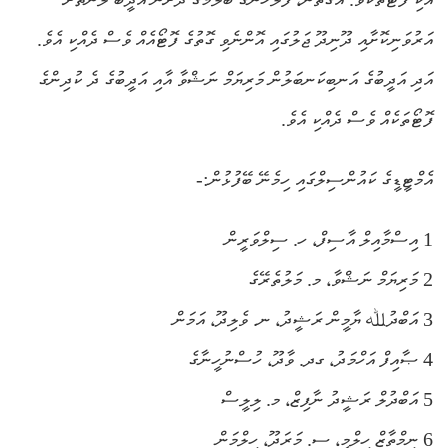
އަރުވަނިކޮށާއި ދޫނިދޫ ޖަލުގައި އޮންނެވި ގޮތުގެ ފޮޓޯއެއް ވެސް ދެއްކި އެވެ.
އަދި އަދީބުގެ އަނބިކަނބަލުން މަރިޔަމް ނަޝްވާ އާއި އަދީބުގެ ދެ ކުދިންގެ
ފޮޓޯތަކެއް ވެސް ދެއްކި އެވެ.
އެމްޓީޑީގެ ކައުންސިލްގައި ހިމެނޭ ބޭފުޅުން:-
1 އިސްމާއިލް އާސިފް، ހ. ސިލްވަރީން
2 މަރިޔަމް ނަޝްވާ، މ. މަލުތެރޭގެ
3 އަބްދުﷲ ޔާމީން ރަޝީދު، ނ. ވެލިދޫ، އަމަން
4 ޞާއިފް އަހްމަދު، ގދ. ވާދޫ، ހުސްނުހީނާގެ
5 އަބްދުލް ރަޝީދު ނާފިޒް، މ. ލިލީސް
6 ނިމްތާޒް ހިލްމީ، ސ. މަރަދޫ، ހިލްމަން