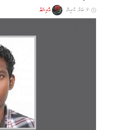
9 އަހރު ކުރިން
އާމިނަތު