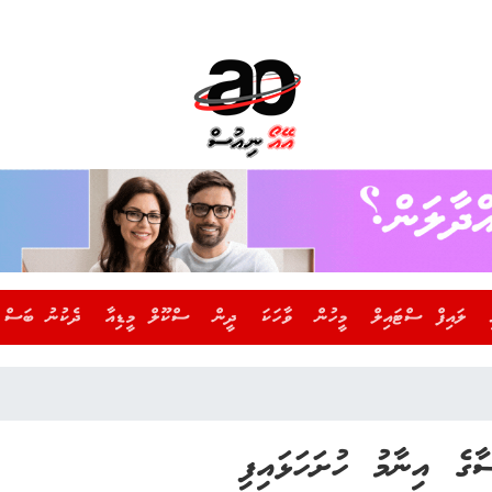
ލައިފް ސްޓައިލް
މީހުން
ވާހަކަ
ދީން
ސްކޫލް މީޑިއާ
ދެކުނު ބަސް
ގެ އިނާމު ހުށަހަޅައިފި