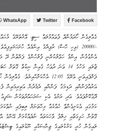
WhatsApp
Twitter
Facebook
-/20000 (ވިހި ހާސް) ރުފިޔާގެ އިނާމެއް ހުށަހަޅައިފިއ
އެންގުމުން، އިނާމު ހަވާލުކުރާނީ ފުލުހުންގެ ފަރާތުން ދޭ މައ
ޖުލައި މަހުގެ 14 ވަނަ ދުވަހު ގެއިން ނިކުތް ގޮތ
ފަށާފައިވަނީ އެރޭގެ 12:05 އެހާކަށްހާއިރެ
އަރުއްފަންނާއި ދަޑިމަގު ފަންނާއި ދެމެދުން އަތިރިމަތިން ފެ
ދޮގުކޮށްފައެވެ. އަދި ރަށުގެ އެކި ސަރަހައްދުތަކުން ޝަފީއު
ކަމުގައި އެކަށީގެންވާ ހެއްކެއް މިހާތަނަށް ލިބިފައި ނުވާކަމ
ގޮތުން ހަގީގަތާއި ޚިލާފު ވާހަކަތައް ނުދެއްކުމަށް އޭނާގެ އ
ލައިގެން ހުރީ ކަޅުކުލައިގެ ޖިންސަކާއި ނޫކުލައިގެ ޓީޝާޓެއ