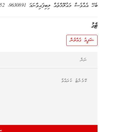
ބެހޭ އެއްވެސް މައުލޫމާތެއް ލިބިފައިވާނަމަ 9630891، 7616152 އަށް ގުޅުމަށް އާއިލާއިން ވަނީ އެދިފައެވެ
ޓެގު
ޝަފީއު ގެއްލުން