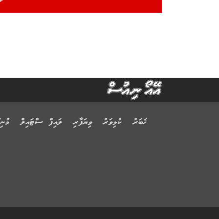
ޚަބަރު
ކުޅިވަރު
ވިޔަފާރި
ލައިފް ސްޓައިލް
މުނިފ