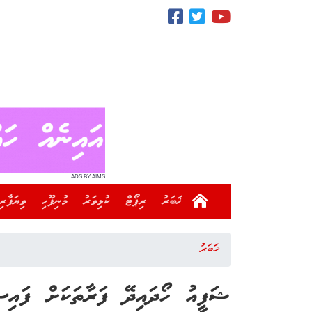
ADS BY AIMS
ޚަބަރު
ރިޕޯޓް
ކުޅިވަރު
މުނިފޫހި
ވިޔަފާރި
ޚަބަރު
ޝަފީއު ހޯދައިދޭ ފަރާތަކަށް ފައިސާ