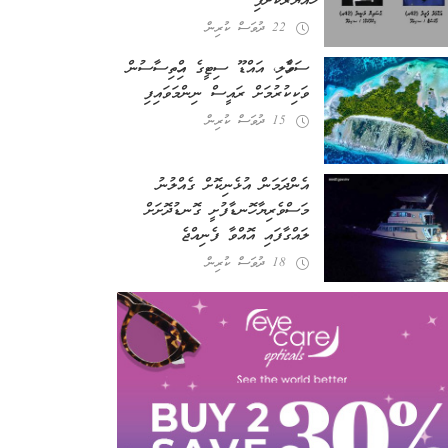
ހައްޔަރުކޮށްފި
22 ދުވަސް ކުރިން
ސަވާހެލި، އައްޑޫ ސިޓީގެ އިހްތިސާސުން
ވަކިކުރުމަށް ރައީސް ނިންމަވައިފި
15 ދުވަސް ކުރިން
އެންދަމަން އުޅެނިކޮށް ގެއްލުނު
މަސްވެރިޔާ ހޮނޑާފުށީ ގޮނޑުދޮށަށް
ލައްގާފައި އޮއްވާ ފެނިއްޖެ
18 ދުވަސް ކުރިން