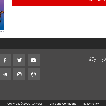
CARE
ޫހި
ރިޕޯޓް
Copyright © 2020 AO News
Terms and Conditions
Privacy Policy