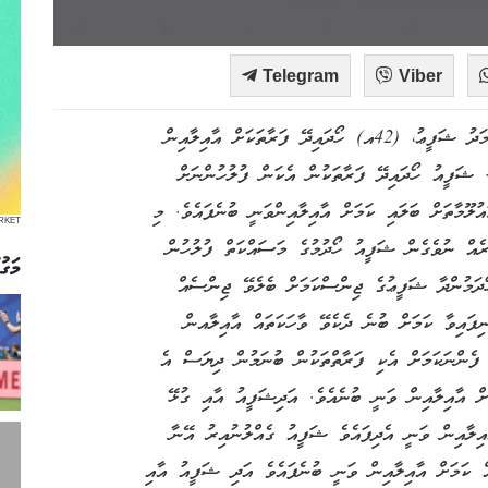
Telegram
Viber
ގެއްލިގެން ހޯދަމުންދާ ފުވައްމުލައް ސިޓީ، އޮޅުތެރޭގެ މުޙައްމަދު ޝަފީޢު، (42އ) ހޯދައިދޭ ފަރާތަކަށް އާއިލާއިން
ެވެ. ޝަފީއު ހޯދައިދޭ ފަރާތަކުން އެކަން ފުލުހުންނަށް
ުލޫމާތަށް ބަލައި ކަމަށް އާއިލާއިންވަނީ ބުނެފައެވެ. މި
RKET
ަށް ހަބަރެއް ނުވެގެން ޝަފީއު ހޯދުމުގެ މަސައްކަތް ފުލުހުން
މަގު
ވެ. ގެއްލިގެން ހޯދަމުންދާ ޝަފީޢުގެ ޖިންސްކަމަށް ބެލެވޭ ޖިންސެއް
ނިފައިވާ ކަމަށް ބުނެ ދެކެވޭ ވާހަކަތައް އާއިލާއން
 ފެންނަކަމަށް އެކި ފަރާތްތަކުން ބުނަމުން ދިޔަސް އެ
ަށް އާއިލާއިން ވަނީ ބުނެއެވެ. އަދިޝަފީއު އާއި ގުޅޭ
ާއިލާއިން ވަނީ އެދިފައެވެ ޝަފީއު ގެއްލުނުއިރު އޭނާ
ް ކަމަށް އާއިލާއިން ވަނީ ބުނެފައެވެ އަދި ޝަފީއު އާއި