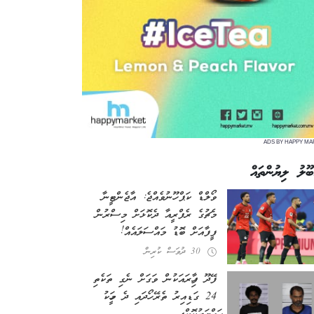
ADS BY HAPPY MA
ބޫލު ލިޔުންތައް
ވޯލްޑް ކަޕް ހޫނުވެއްޖެ: އާޖެންޓީނާ
މެޗުގެ ރެފްރީއާ ދެކޮޅަށް މިސްރުން
ފީފާއަށް ބޮޑު މައްސަލައެއް!
30 ދުވަސް ކުރިން
ފޭދޫ ފިހާރައަކުން ވަގަށް ނެގި ތަކެތި
24 ގަޑިއިރު ތެރޭ ހޯދައި ދެ މީހަކު