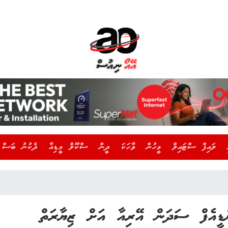
ލައިފް ސްޓައިލް
މީހުން
ވާހަކަ
ދީން
ސްކޫލް މީޑިއާ
ދެކުނު ބަސް
ްޑީއެފް ސަދަން އޭރިއާ އަށް ޒިޔާރަތް