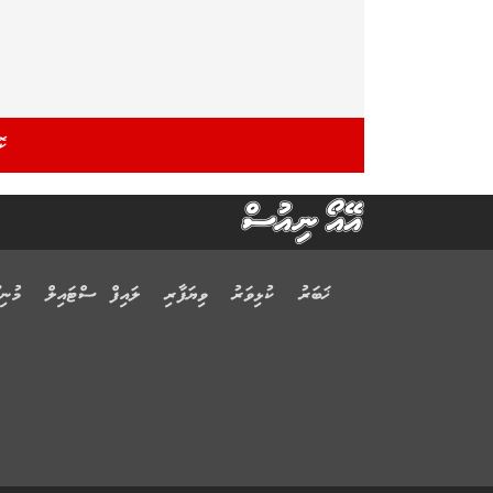
ޚަބަރު
ކުޅިވަރު
ވިޔަފާރި
ލައިފް ސްޓައިލް
މުނިފ