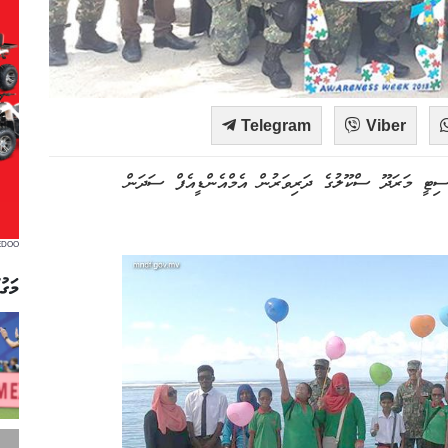
Telegram
Viber
ސިޓީ މަރަދޫ ސްކޫލުގެ ދަރިވަރުން އެމްއެންޑީއެފް ސަދަން
EDOO
މަގު