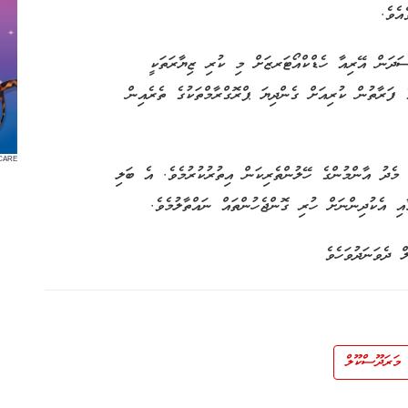
އެވެ.
ަދަން އޭރިއާ ހެޑްކްއޯޓަރޒަށް މި ކުރި ޒިޔާރަތަކީ
ފަރާތުން ކުރިއަށް ގެންދިޔަ ޕްރޮގްރާމްތަކުގެ ތެރެއިން
CARE
 މެދު އާންމުންގެ ހޭލުންތެރިކަން އިތުރުކުރުމެވެ. އެ ބަލި
އި އެކުދިންނަށް ހުރި ގޮންޖެހުންތައް ނައްތާލުމެވެ.
 ދެވަނަދުވަހެވެ
މަރަދޫސްކޫލް