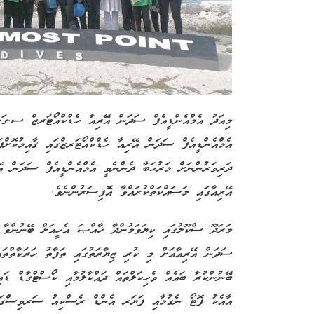
މިއަދު އެމްއެންޑީއެފް ސަދަން އޭރިއާ ހެޑްކްއޯޓަރޒް ސ.ގަމ
އެމްއެންޑީއެފް ސަދަން އޭރިއާ ހެޑްކްއޯޓަރޒްގައި ޤާއިމުކޮށް
ދަރިވަރުންނަށް މަރުޙަބާ ދެންނެވީ އެމްއެންޑީއެފް ސަދަން 
އޭރިއާގައި މަސައްކަތްކުރައްވާ އޮފިސަރުންނެވެ.
މަރަދޫ ސްކޫލުގައި ކިޔަވަމުންދާ ޚާއްޞަ އެހީއަށް ބޭނުންވާ 
ސަދަން އޭރިއާއަށް މި ކުރި ޒިޔާރަތުގައި ތަފާތު ހަރަކާތްތަ
ބޭނުންކުރާ ބައެއް ވެހިކަލްތައް ދައްކާލުމާއި ކޯސްޓްގާޑް ޑައ
އާއެކު ފޮޓޯ ނެގުމާއި ފަޔަރ އެންޑް ރެސްކިއު ސަރވިސްގައި 