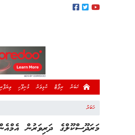
ADS BY OOREDOO
ޚަބަރު
ރިޕޯޓް
ކުޅިވަރު
މުނިފޫހި
ވިޔަފާރި
ޚަބަރު
މަރަދޫސްކޫލްގެ ދަރިވަރުން އެމްއެނ