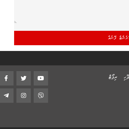
ޫހި
ރިޕޯޓް