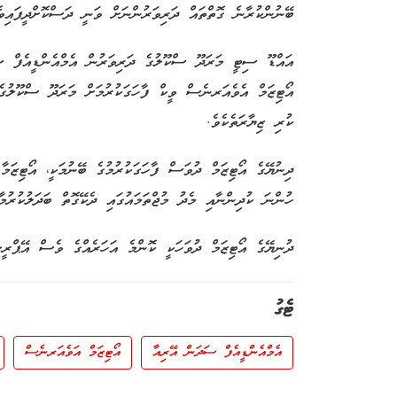
ބޭނުންކުރާނެ ގޮތްތައް ދަރިވަރުންނަށް ވަނީ ދަސްކޮށްދީފައިވެ
އައްޑޫ ސިޓީ މަރަދޫ ސްކޫލުގެ ދަރިވަރުން އެމްއެންޑީއެފް ސ
އޯޓިޒަމް އެވެއަރނެސް ވީކް ފާހަގަކުރުމަށް މަރަދޫ ސްކޫލުގެ 
ކުރި ޒިޔާރަތެކެވެ.
ދިނުޔޭގެ އޯޓިޒަމް ދުވަސް ފާހަގަކުރުމުގެ ބޭނުމަކީ، އޯޓިޒަމާ
ހުންނަ ކުދިންނާއި މެދު މުޖްތަމައުގައި ދެކޭގޮތް ބަދަލުކުރުމާ
ދުނިޔޭގެ އޯޓިޒަމް ދުވަހަކީ ކޮންމެ އަހަރެއްގެ ވެސް އޭޕްރީލް
ޓެގު
އެމްއެންޑީއެފް ސަދަން އޭރިއާ
އޯޓިޒަމް އަވެއަރނެސް