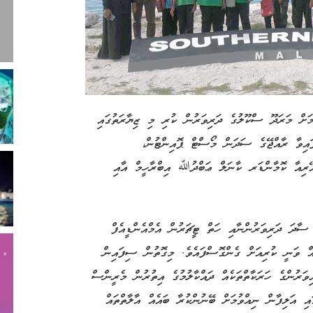
ަށް މަރަދޫ ސްކޫލުގެ ދަރިވަރުން ކުރި މި ޒިޔާރަތުގައި
ފައިވާ ރާއްޖޭގެ ސަދަން މޯސްޓް ޕޮއިންޓުން،
އޭރިއާ ކޮމާންޑަރ ކާނަލް ޢަބްދުﷲ އިބްރާހީމް އާއި
ސާދަ ދަރިވަރުންނާއި ހަތް ޓީޗަރުން އެމްއެންޑީއެފް
އް ވަނީ ކުރިއަށް ގެންގޮސްފައެވެ. މިގޮތުން ސިފައިން
ިވަރުންގެ ހަރަކާތްތަކެއް ދައްކާލުމުގެ އިތުރުން މެރީންސް
އަލިފާން ނިއްވުމަށް ބޭނުންކުރާ ބައެއް އާލާތްތައް