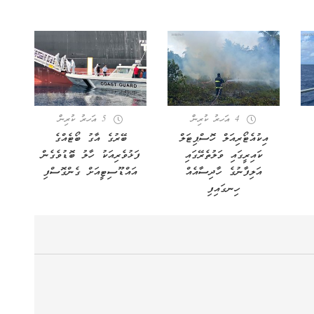
4 އަހރު ކުރިން
5 އަހރު ކުރިން
އިކުއެޓޯރިއަލް ހޮސްޕިޓަލް
ބޭރުގެ އާގު ބޯޓެއްގެ
ކައިރީގައި ވަލުތެރޭގައި
ފަޅުވެރިއަކު ހާލު ބޮޑުވެގެން
އަލިފާނުގެ ހާދިސާއެއް
އައްޑޫސިޓީއަށް ގެންގޮސްފި
ހިނގައިފި