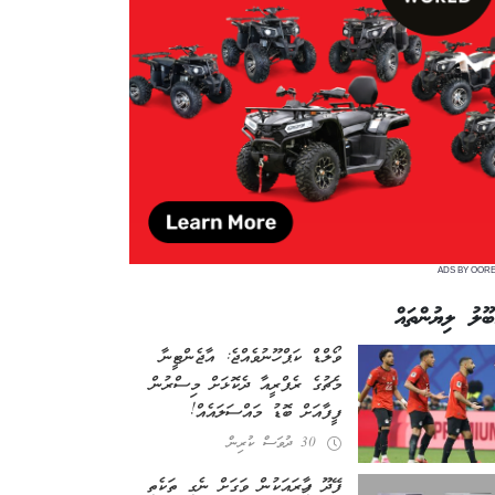
ADS BY OOR
ބޫލު ލިޔުންތައް
ވޯލްޑް ކަޕް ހޫނުވެއްޖެ: އާޖެންޓީނާ
މެޗުގެ ރެފްރީއާ ދެކޮޅަށް މިސްރުން
ފީފާއަށް ބޮޑު މައްސަލައެއް!
30 ދުވަސް ކުރިން
ފޭދޫ ފިހާރައަކުން ވަގަށް ނެގި ތަކެތި