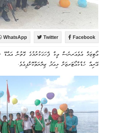
WhatsApp
Twitter
Facebook
އޯޓިޒަމް އެވެއަރނެސް ވީކް ފާހަގަކުރުމުގެ ގޮތުން އައްޑޫ 
އޭރިއާ ހެޑްކްއޯޓަރޒަށް މިއަދު ޒިޔާރަތްކޮށްފިއެވެ.