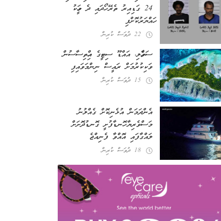
24 ގަޑިއިރު ތެރޭ ހޯދައި ދެ މީހަކު
ހައްޔަރުކޮށްފި
22 ދުވަސް ކުރިން
ސަވާހެލި، އައްޑޫ ސިޓީގެ އިހްތިސާސުން
ވަކިކުރުމަށް ރައީސް ނިންމަވައިފި
15 ދުވަސް ކުރިން
އެންދަމަން އުޅެނިކޮށް ގެއްލުނު
މަސްވެރިޔާ ހޮނޑާފުށީ ގޮނޑުދޮށަށް
ލައްގާފައި އޮއްވާ ފެނިއްޖެ
18 ދުވަސް ކުރިން