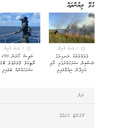
ގުޅޭ ލިޔުންތައް
1 އަހރު ކުރިން
3 އަހރު ކުރިން
ފުވައްމުލަކު ދަނޑިމަގު
ނައީޝް ހޯދަން 490
ޗަސްބިން ސަރަހައްދުގައި ރޯވި
ނޯޓިކަލް މޭލަށްވުރެ ބޮޑު
އަލިފާން ނިއްވާލައިފި
ސަރަހައްދެއް ބަލައިފި