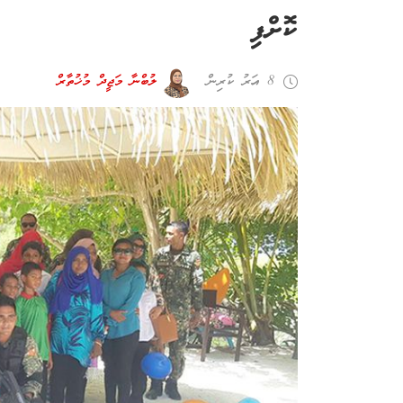
ކޮށްފި
8 އަހރު ކުރިން
ލުބްނާ މަޖީދް މުޚުތާރް