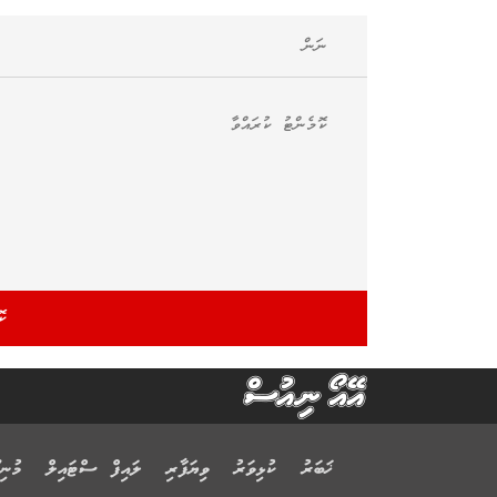
ޚަބަރު
ކުޅިވަރު
ވިޔަފާރި
ލައިފް ސްޓައިލް
މުނިފ