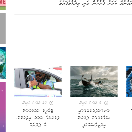
ުންދާ ކަމަށް ފުލުހުން ވަނީ ވިދާޅުވެފައެވެ
6 ދުވަސް ކުރިން
20 ދުވަސް ކުރިން
ެ
ކަނޑުދަތުރުކުރުމުގައި
ޓްރެފިކް ހައްލުކުރަން
ސަމާލުވުމަށް ފުލުހުން
ފުލުހުންގެ އަދަދު އިތުރުކޮށް،
އިލްތިމާސްކޮށްފި
އާ ޕްލޭނެއް