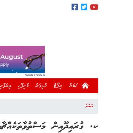
ADS BY EYECARE
ޚަބަރު
ރިޕޯޓް
ކުޅިވަރު
މުނިފޫހި
ވިޔަފާރި
ޚަބަރު
ކ. ގުރައިދޫއިން މަސްތުވާތަކެއްޗާއި