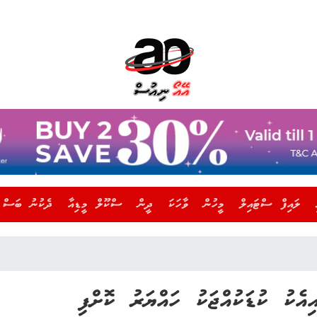
ލައިފް ސްޓައިލް
މީހުން
ވާހަކަ
ދީން
ސްކޫލް މީޑިއާ
ދެކުނު ބަސް
އެކު ކުޑަކުއްޖަކު ހައްޔަރު ކޮށްފި