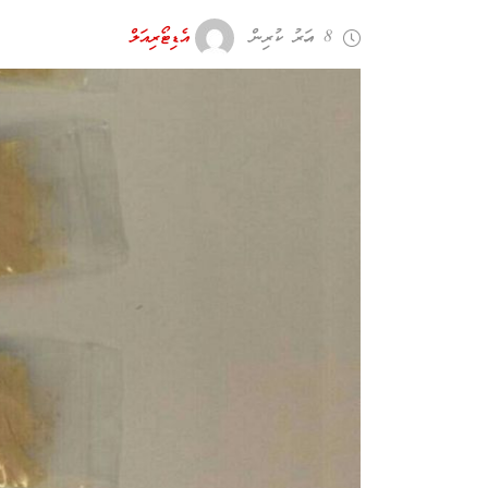
8 އަހރު ކުރިން
އެޑިޓޯރިއަލް