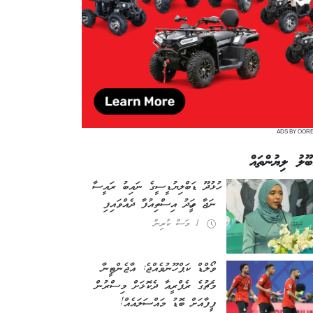
ADS BY OOR
ބޫލު ލިޔުންތައް
ހުޅުދޫ ޑަބްލިޔުޑީސީގެ ނައިބު ރައީސާ
ނަޖާ ވަހީދު އިސްތިއުފާ ދެއްވައިފި
1 މަސް ކުރިން
ވޯލްޑް ކަޕް ހޫނުވެއްޖެ: އާޖެންޓީނާ
މެޗުގެ ރެފްރީއާ ދެކޮޅަށް މިސްރުން
ފީފާއަށް ބޮޑު މައްސަލައެއް!