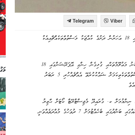
Telegram
Viber
ކ. ގުރައިދޫ ޕޮލިސް ސްޓޭޝަނުން ހިންގި އޮޕަރޭޝަނެއްގައި 18 އަހަރުން ދަށުގެ ކުއްޖަކު މަސްތުވާތަކެއްޗާއިއެކު
EDOO
އެޕްރީލް 2ވަނަ ދުވަހު އާއްމު ފަރާތަކުން ފުލުހުންނަށް ލިބުނު މަޢުލޫމާތަކާއި ގުޅިގެން ހިންގި އޮޕަރޭޝަންގައި 18
މަގު
އަހަރުން ދަށުގެ ކުއްޖާ ހުއްޓުވައި ބަލައިފާސްކުރިއިރު، މަސްތުވާތަކެތިކަމަށް ޝައްކުކުރެވޭ އެއްޗެއްހުރި 5 ރަބަރު
ެވެ
ް ނިންމުމަށް ކ. ގުރައިދޫ މެޖިސްޓްރޭޓް ކޯޓަށް ޙާޒިރު
ކުރުމުން މިނިސްޓްރީ އޮފް ހޯމްއެފެއަރޒުން ކަނޑައަޅާ ތަނެއްގައި ބަންދުގައި ބެހެއްޓުމަށް 7 ދުވަހުގެ މުއްދަތެއްވަނީ