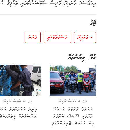
މިމައްސަލަ ގުރައިދޫ ޕޮލިސް ސްޓޭޝަނުންދަނީ ތަޙުޤީޤު ކުރަމ
ޓެގު
ކ.ގުރައިދޫ
މަސްތުވާތަކެތި
ފުލުހުން
ގުޅޭ ލިޔުންތައް
4 ދުވަސް ކުރިން
6 ދުވަސް ކުރިން
އަހަރުގެ ފުރަތަމަ ހަ މަހު
މިދިޔަ އަހަރަށްވުރެ ކުށުގ
މާލޭގައި 10،000 އަށްވުރެ
މައްސަލަތައް އިތުރުވެއްޖެ
ގިނަ އުޅަނދު ޖޫރިމަނާކޮށްފި