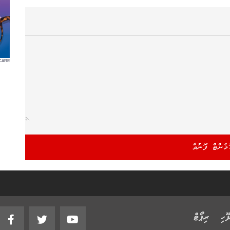
CARE
ޫހި
ރިޕޯޓް