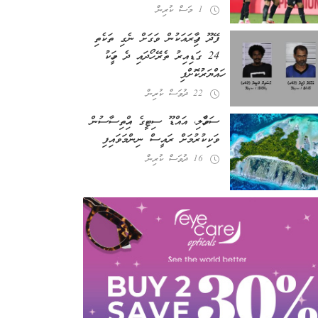
1 މަސް ކުރިން
ފޭދޫ ފިހާރައަކުން ވަގަށް ނެގި ތަކެތި
24 ގަޑިއިރު ތެރޭ ހޯދައި ދެ މީހަކު
ހައްޔަރުކޮށްފި
22 ދުވަސް ކުރިން
ސަވާހެލި، އައްޑޫ ސިޓީގެ އިހްތިސާސުން
ވަކިކުރުމަށް ރައީސް ނިންމަވައިފި
16 ދުވަސް ކުރިން