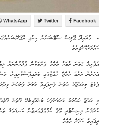
WhatsApp
Twitter
Facebook
ހައްޔަރުކޮށްފިއެވެ
ޕެކެޓު މިކުއްޖާގެ އަތުން ފެނިފައިވާ ކަމަށް ފުލުހުން ވިދާޅުއ
މި ކުއްޖާ ހައްޔަރު ކުރުމަށްފަހު ބަންދާއިބެހޭ ގޮތުން ގޮތެއ
ދީފައިވާ ކަމަށް ވެއެވެ