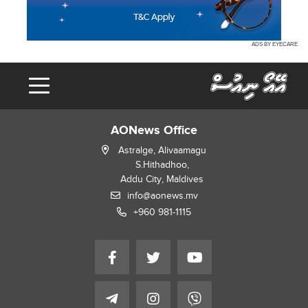
ADS BY EYECARE
AONews Office
Astralge, Alivaamagu
S.Hithadhoo,
Addu City, Maldives
info@aonews.mv
+960 981-1115