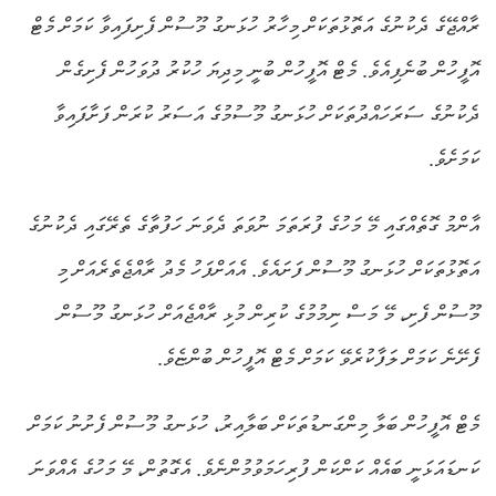
ރާއްޖޭގެ ދެކުނުގެ އަތޮޅުތަކަށް މިހާރު ހުޅަނގު މޫސުން ފެށިފައިވާ ކަމަށް މެޓް
އޮފީހުން ބުނެފިއެވެ. މެޓް އޮފީހުން ބުނީ މިދިޔަ ހުކުރު ދުވަހުން ފެށިގެން
ދެކުނުގެ ސަރަހައްދުތަކަށް ހުޅަނގު މޫސުމުގެ އަސަރު ކުރަން ފަށާފައިވާ
ކަމަށެވެ.
އާންމު ގޮތެއްގައި މޭ މަހުގެ ފުރަތަމަ ނުވަތަ ދެވަނަ ހަފުތާގެ ތެރޭގައި ދެކުނުގެ
އަތޮޅުތަކަށް ހުޅަނގު މޫސުން ފަށައެވެ. އެއަށްފަހު މެދު ރާއްޖެތެރެއަށް މި
މޫސުން ފެށި، މޭ މަސް ނިމުމުގެ ކުރިން މުޅި ރާއްޖެއަށް ހުޅަނގު މޫސުން
ފެށޭނެ ކަމަށް ލަފާކުރެވޭ ކަމަށް މެޓް އޮފީހުން ބުންޏެވެ.
މެޓް އޮފީހުން ބަލާ މިންގަނޑުތަކަށް ބަލާއިރު، ހުޅަނގު މޫސުން ފެށުނު ކަމަށް
ކަނޑައަޅަނީ ބައެއް ކަންކަން ފުރިހަމަވުމުންނެވެ. އެގޮތުން، މޭ މަހުގެ އެއްވަނަ