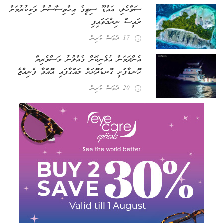
ސަވާހެލި، އައްޑޫ ސިޓީގެ އިހްތިސާސުން ވަކިކުރުމަށް
ރައީސް ނިންމަވައިފި
17 ދުވަސް ކުރިން
އެންދަމަން އުޅެނިކޮށް ގެއްލުނު މަސްވެރިޔާ
ހޮނޑާފުށީ ގޮނޑުދޮށަށް ލައްގާފައި އޮއްވާ ފެނިއްޖެ
20 ދުވަސް ކުރިން