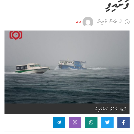
ފަށައިފި
3 މަސް ކުރިން
ގއ
ފޮޓޯ: ވަގުތު އޮންލައިން