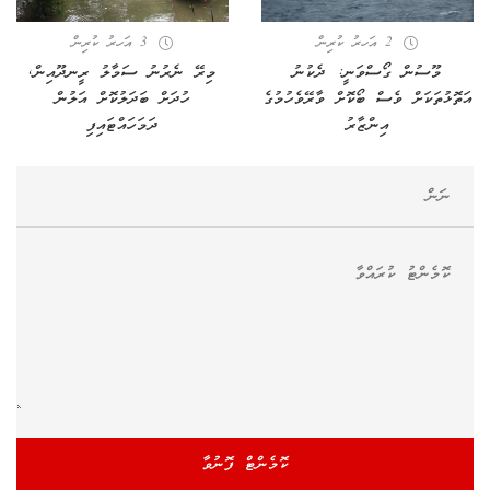
2 އަހރު ކުރިން
3 އަހރު ކުރިން
މޫސުން ގޯސްވަނީ: ދެކުނު
މިރޭ ނެރުނު ސަމާލު ރީނދޫއިން,
އަތޮޅުތަކަށް ވެސް ބޯކޮށް ވާރޭވެހުމުގެ
ހުދަށް ބަދަލުކޮށް އަލުން
އިންޒާރު
ދަމަހައްޓައިފި