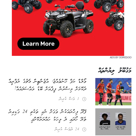
ADS BY OOREDOO
މަގުބޫލު ލިޔުންތައް
ވޯލްޑް ކަޕް ހޫނުވެއްޖެ: އާޖެންޓީނާ މެޗުގެ ރެފްރީއާ
ދެކޮޅަށް މިސްރުން ފީފާއަށް ބޮޑު މައްސަލައެއް!
1 މަސް ކުރިން
ފޭދޫ ފިހާރައަކުން ވަގަށް ނެގި ތަކެތި 24 ގަޑިއިރު
ތެރޭ ހޯދައި ދެ މީހަކު ހައްޔަރުކޮށްފި
24 ދުވަސް ކުރިން