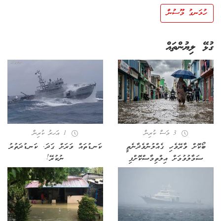
ހުޅަނގު މޫސުން
ގުޅޭ ލިޔުންތައް
3 މަސް ކުރިން
1 އަހރު ކުރިން
ބޯކޮށް ވާރޭވެހި ގެއްލުންވެދާނެތީ
ކަނޑުތައް ވަރަށް ގަދަ. ކަނޑުދަތުރު
ސަމާލުވުމަށް އިލްތިމާސްކޮށްފި
ނުކުރޭ!