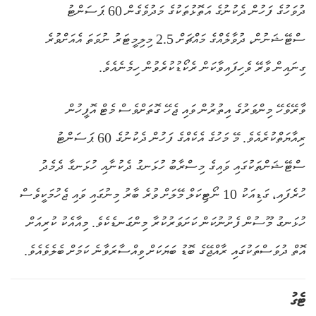
ދުވަހުގެ ފަހުން ދެކުނުގެ އަތޮޅުތަކުގެ މަދުވެގެން 60 ޕަސަންޓު
ސްޓޭޝަނުން، ދުވާލެއްގެ މައްޗަށް 2.5 މިލިމީޓަރު ނުވަތަ އެއަށްވުރެ
ގިނައިން ވާރޭ ވެހިފައިވާކަން ރެކޯޑުކުރެވުން ހިމެނެއެވެ.
ވާރޭވެހޭ މިންވަރުގެ އިތުރުން ވައި ޖެހޭ ގޮތަށްވެސް މެޓް އޮފީހުން
ރިއާޔަތްކުރެއެވެ. މޭ މަހުގެ އެކެއްގެ ފަހުން ދެކުނުގެ 60 ޕަސަންޓު
ސްޓޭޝަންތަކުގައި ވައިގެ މިސްރާބު ހުޅަނގު ދެކުނާއި ހުޅަނގާ ދެމެދު
ހުރެފައި، ގަޑިއަކު 10 ނޯޓިކަލް މޭލަށް ވުރެ ބާރު މިނުގައި ވައި ޖެހުމަކީވެސް
ހުޅަނގު މޫސުން ފެށުނުކަން ކަށަވަރުކުރާ މިންގަނޑެކެވެ. މިއާއެކު ކުރިއަށް
އޮތް ދުވަސްތަކުގައި ރާއްޖޭގެ ބޮޑު ބަޔަކަށް ވިއްސާރަވާނެ ކަމަށް ބެލެވެއެވެ.
ޓެގު