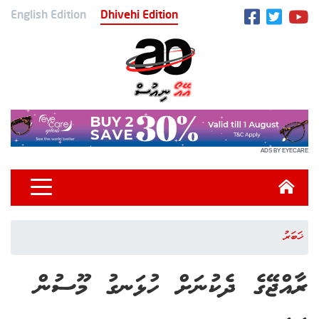
English Edition
Dhivehi Edition
ADS BY EYECARE
ޚަބަރު
ރާއްޖޭގެ ދެކުނަށް ހުޅަނގު މޫސުން