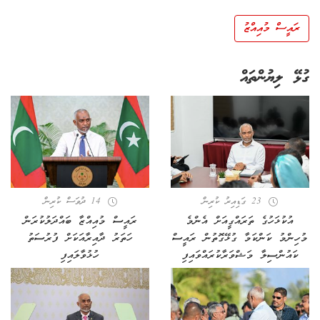
ރައީސް މުއިއްޒު
ގުޅޭ ލިޔުންތައް
23 ގަޑިއިރު ކުރިން
14 ދުވަސް ކުރިން
އުކުޅަހުގެ ތަރައްގީއަށް އެންމެ
ރައީސް މުއިއްޒާ ބައްދަލުކުރަން
މުހިންމު ކަންކަމާ ގުޅޭގޮތުން ރައީސް
ހަތަރު ދާއިރާއަކަށް ފުރުސަތު
ކައުންސިލާ މަޝްވަރާކުރައްވައިފި
ހުޅުވާލައިފި