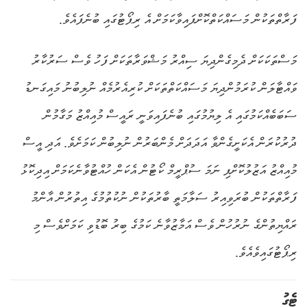
ފަރާތްތަކުން މަސައްކަތްކޮށްފައިވާކަމަށް އެ ރިޕޯޓުގައި ބުނެފައެވެ.
މަސްތަކަކަށް ދެމިގެންދިޔަ ސިއްރު މަޝްވަރާތަކަށް ފަހު ވެސް ސަރުކާރު
ވައްޓާލަން ކުރަމުންދިޔަ މަސައްކަތްތަކަށް ކުރިއެރުމެއް ނުލިބުނު މައިގަނޑު
ސަބަބެއްކަމުގައި އެ ލިޔުމުގައި ބުނެފައިވަނީ ރައީސް މުއިއްޒު މަގާމުން
ދުރުކުރަން އެކަށީގެންވާ އަދަދަށް މެންބަރުން ނުލިބުން ކަމަށެވެ. އަދި އީސް
މުއިއްޒު އަޒުލުކޮށްފި ނަމަ ސުޕްރީމް ކޯޓުން އެކަން ހުއްޓުވާނެކަމަށް އިދިކޮޅު
ފަރާތްތަކުން ބުރަވިއިރު ސަލާމަތީ ބާރުތަކުން ނުކުތުމުގެ އިތުރުން އާންމު
ރައްޔިތުންގެ ނުރުހުން ވެސް އަމާޒުވާނެ ކަމުގެ ބިރު ބޮޑުވި ކަމަށްވެސް މި
ރިޕޯޓުގައިވެއެވެ.
ޓެގު