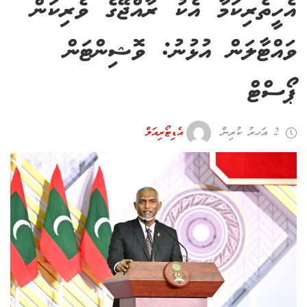
އެހީތެރިކަމާ އެކު ރާއްޖޭގެ ވެރިކަން
ވައްޓާލަން އުޅުނު: ވޮޝިންޓަން
ޕޯސްޓް
2 އަހރު ކުރިން
އެޑިޓޯރިއަލް