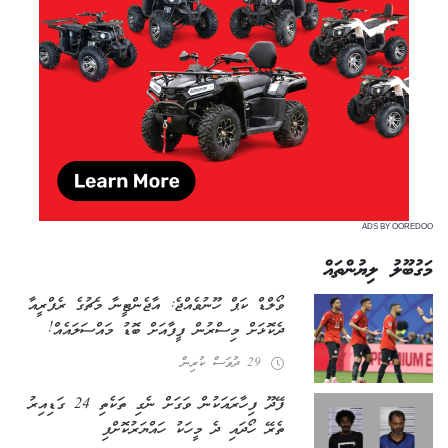
ADS BY OOREDOO
މަގުބޫލު ލިޔުންތައް
ވޯލްޑް ކަޕް ހޫނުވެއްޖެ: އާޖެންޓީނާ މެޗުގެ ރެފްރީއާ
ދެކޮޅަށް މިސްރުން ފީފާއަށް ބޮޑު މައްސަލައެއް!
29 ދުވަސް ކުރިން
ފޭދޫ ފިހާރައަކުން ވަގަށް ނެގި ތަކެތި 24 ގަޑިއިރު
ތެރޭ ހޯދައި ދެ މީހަކު ހައްޔަރުކޮށްފި