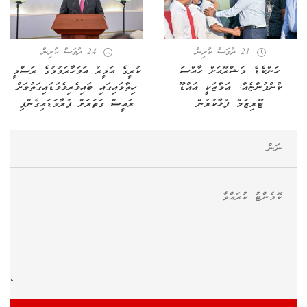
21 ދުވަސް ކުރިން
24 ދުވަސް ކުރިން
ހަންކެޑެ މަޝްރޫއަށް ހާއްސަ
ކުރީގެ އަމީރު އަވަހާރަވުމުގެ ރަސްމީ
ކުންފުންޏެއް: އަމާޒަކީ އައްޑޫ
ހިތާމައިގައި ބައިވެރިވެވަޑައިގަތުމަށް
ޓޫރިޒަމް ފުޅާކުރުން
ރައީސް ގަތަރަށް ފުރާވަޑައިގެންފި