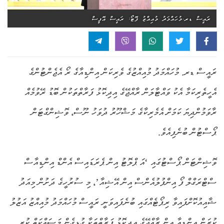
ރައީސް ޑރ.މުހައްމަދު މުއިއްޒު ފޮޓޯ: ރައީސް އޮފީސް
ރައީސް ޑރ. މުހައްމަދު މުއިއްޒުގެ ވެރިކަން އިންޑިއާގެ ރޯ އެޖެންޓުންގެ
އެހީތެރިކަމާ އެކު ވައްޓާލަން ރާއްޖޭގެ އިދިކޮޅު ފަރާތްތަކުން ބޮޑު ރޭވުމެއް
ރާވަމުންދިޔަ ކަމަށް އެމެރިކާގެ މަޝްހޫރު ދުވަހު ނޫސް، ވޮޝިންގްޓަން
ޕޯސްޓުން ބުނެފިއެވެ.
ވޮޝިންޓަން ޕޯސްޓުގައި ‘އަ ޕްލޮޓު އިން ޕެރަޑައިސް އެންޑް އިންޑިއާސް
ސްޓްރަގްލް ފޯ އިންފުލުއެންސް އިން އޭޝިއާ’، މި ސުރުހީގެ ދަށުން މިއަދު
ޝާއިއުކޮށްފައިވާ ރިޕޯޓެއްގައި ބުނެފައިވަނީ ރައީސް މުހައްމަދު މުއިއްޒު އަޒުލު
ކުރަން އިންޑިއާ އިން ރާއްޖޭގެ އިދިކޮޅު ފަރާތްތަކާ ގުޅިގެން މަސައްކަތް ކުރި