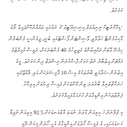
ކަމަށެވެ.
‘ޑިމޮކްރެޓިކް ރިނިއުވަލް އިނިޝިއޭޓިވް’ގެ ނަމުގައި ތައްޔާރުކޮށްފައިވާ ރޯގެ
ޑޮކިއުމެންޓާ ހަވާލާދީ ވޮޝިންޓަން ޕޯސްޓުގައި ބުނީ، ޕީއެންސީ މެންބަރުން
ހިމެނޭ ގޮތަށް ރައްޔިތުންގެ މަޖިލީހުގެ 40 މެންބަރަކަށް، ރައީސް މުއިއްޒުގެ
މައްޗަށް އިތުބާރު ނެތް ކަމަށް ފާސްކުރަން ރިޝްވަތް ދިން ކަމަށެވެ. މީގެ
އިތުރުން ސަލާމަތީ ބާރުތަކުގެ އިސް 10 އޮފިޝަލަކަށް އަދި ރާއްޖޭގައި
ހަރަކާތްތެރިވާ ބާރުގަދަ ތިން ގޭންގަކަށް ފައިސާ ދިނުމަށް އިދިކޮޅު
ފަރާތްތަކުން އިންޑިއާއަށް ހުށަހަޅާފައިވާކަަމަށެވެ.
މި ޕްލޭނަށް ހަ މިލިއަން ޑޮލަރު ނުވަތަ ގާތްގަނޑަކަށް 92.5 މިލިއަން ރުފިޔާ
ކަނޑައަޅައި، އެ ފައިސާ ހޯދުމަށް އިންޑިއާގެ އެހީ ހޯދަން މިކަން ރޭވި