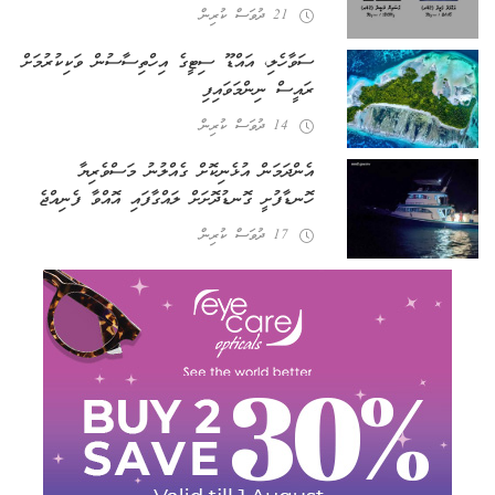
21 ދުވަސް ކުރިން
ސަވާހެލި، އައްޑޫ ސިޓީގެ އިހްތިސާސުން ވަކިކުރުމަށް
ރައީސް ނިންމަވައިފި
14 ދުވަސް ކުރިން
އެންދަމަން އުޅެނިކޮށް ގެއްލުނު މަސްވެރިޔާ
ހޮނޑާފުށީ ގޮނޑުދޮށަށް ލައްގާފައި އޮއްވާ ފެނިއްޖެ
17 ދުވަސް ކުރިން