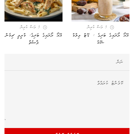
5 މަސް ކުރިން
5 މަސް ކުރިން
އޭއޯ ރޯދައިގެ ބަދިގެ : ޑޭޓް މިލްކް
އޭއޯ ރޯދައިގެ ބަދިގެ: ކްރީމީ ޗިކެން
ޝޭކް
ޕާސްތާ