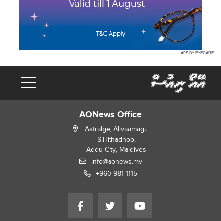
ADS BY EYECARE
AONews Office
Astralge, Alivaamagu
S.Hithadhoo,
Addu City, Maldives
info@aonews.mv
+960 981-1115