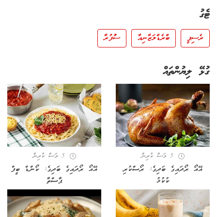
ޓެގު
ރެސިޕީ
ބްރެޑް ލަޒާނިއާ
ސުުފުރާ
ގުޅޭ ލިޔުންތައް
5 މަސް ކުރިން
5 މަސް ކުރިން
އޭއޯ ރޯދައިގެ ބަދިގެ: ރޯސްކުރި
އޭއޯ ރޯދައިގެ ބަދިގެ: ކޯންޑް ބީފް
ކުކުޅު
ޕާސްތާ