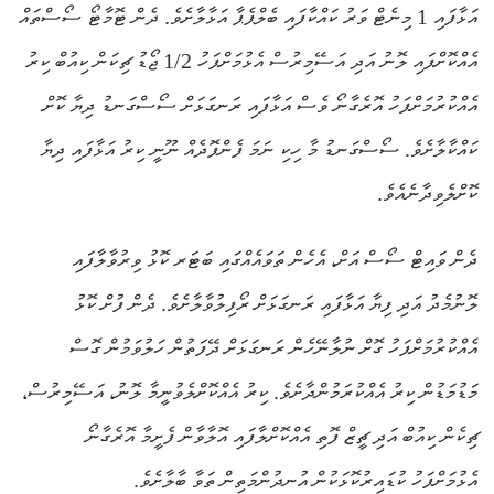
އަޅާފައި 1 މިނެޓް ވަރު ކައްކާފައި ބެލްޕެޕާ އަޅާލާށެވެ. ދެން ޓޮމާޓޯ ސޯސްތައް
އެއްކޮށްފައި ލޮނު އަދި އަސޭމިރުސް އެޅުމަށްފަހު 1/2 ޖޯޑު ޗިކަން ކިއުބް ކިރު
އެއްކުރުމަށްފަހު އޮރެގާނޯ ވެސް އަޅާފައި ރަނގަޅަށް ސޯސްގަނޑު ދިޔާ ކޮށް
ކައްކާލާށެވެ. ސޯސްގަނޑު މާ ހިކި ނަމަ ފެންފޮދެއް ނޫނީ ކިރު އަޅާފައި ދިޔާ
ކޮށްލެވިދާނެއެވެ.
ދެން ވައިޓް ސޯސް އަށް، އެހެން ތަވައެއްގައި ބަޓަރ ކޮޅު ވިރުވާލާފައި
ލޮނުމެދު އަދި ފިޔާ އަޅާފައި ރަނގަޅަށް ރޯފިލުވާލާށެވެ. ދެން ފުށް ކޮޅު
އެއްކުރުމަށްފަހު ގޮށް ނުލާނޭހެން ރަނގަޅަށް ދޭފަތުން ހަލުވަމުން ގޮސް
މަޑުމަޑުން ކިރު އެއްކުރަމުންދާށެވެ. ކިރު އެއްކޮށްލެވުނީމާ ލޮނު، އަސޭމިރުސް،
ޗިކެން ކިއުބް އަދި ޗީޒް ފޮތި އެއްކޮށްލާފައި އޮލާވާން ފެށީމާ އޮރެގާނޯ
އެޅުމަށްފަހު ކުޑައިރުކޮޅަކުން އުނދުންމަތިން ތަވާ ބާލާށެވެ.