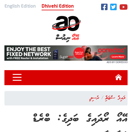
English Edition
Dhivehi Edition
ADS BY OOREDOO
ލައިފް ސްޓައިލް
ރެސިޕީ
އޭއޯ ރޯދައިގެ ބަދިގެ: ބްރެޑް