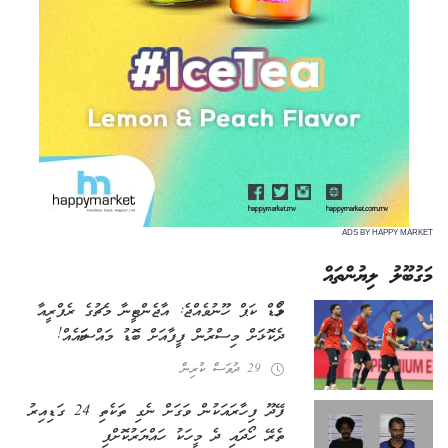
ADS BY HAPPY MARKET
މަގުބޫލު ލިޔުންތައް
ވޯލްޑް ކަޕް ހޫނުވެއްޖެ: އާޖެންޓީނާ މެޗުގެ ރެފްރީއާ
ދެކޮޅަށް މިސްރުން ފީފާއަށް ބޮޑު މައްސަލައެއް!
29 ދުވަސް ކުރިން
ފޭދޫ ފިހާރައަކުން ވަގަށް ނެގި ތަކެތި 24 ގަޑިއިރު
ތެރޭ ހޯދައި ދެ މީހަކު ހައްޔަރުކޮށްފި