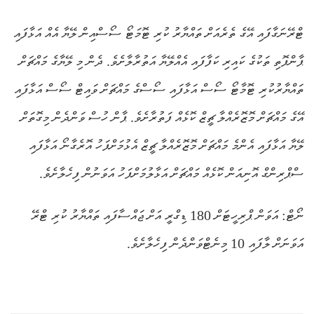
ޓްރޭނަގާފައި އޭގެ ތެރެއަށް ތައްޔާރު ކުރި ޓޮމަޓޯ ސޯސްއިން ލޭޔާ އެއް އަޅާފައި
ޕާންފޮތި ތަކުގެ ކައިރި ކަފާފައި އެއްލޭޔާ އަތުރާލާށެވެ. ދެން މި ލޭޔާގެ މައްޗަށް
ތައްޔާރުކުރި ޓޮމާޓޯ ސޯސް އަޅާފައި ސޯސްގެ މައްޗަށް ވައިޓް ސޯސް އަޅާފައި
އޭގެ މައްޗަށް މޮޒޮރެއްލާ ޗީޒް ކޮޅެއް ފަތުރާށެވެ. ޕާން ހުސް ވަންދެން މިގޮތަށް
ލޭޔާ އަޅާފައި އެންމެ މައްޗަށް މޮޒޮރެއްލާ ޗީޒް އެޅުމަށްފަހު އޮރެގާނޯ އަޅާފައި
ސްޕްރިންގް އޮނިއަން ކޮޅެއް މައްޗަށް އަޅާލުމަށްފަހު އަވަނުން ފިހެލާށެވެ.
ނޯޓް: އަވަން ޕްރިހީޓަށް 180 ޑިގްރީ އަށް ޖައްސާފައި ތައްޔާރު ކުރި ޓްރޭ
އަވަނަށް ލާފައި 10 މިނެޓްވަންދެން ފިހެލާށެވެ.