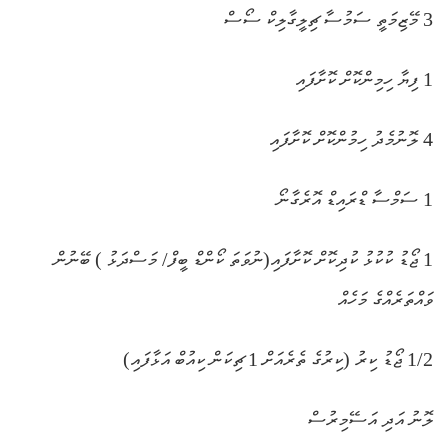
3 މޭޒިމަތީ ސަމުސާ ޗިލީގާލިކް ސޯސް
1 ފިޔާ ހިމިންކޮށް ކޮށާފައި
4 ލޮނުމެދު ހިމުންކޮށް ކޮށާފައި
1 ސަމްސާ ޑްރައިޑް އޮރެގާނޯ
1 ޖޯޑު ކުކުޅު ކުދިކޮށް ކޮށާފައި(ނުވަތަ ކޯންޑް ބީފް/ މަސްދަޅު ) ބޭނުން
ވައްތަރެއްގެ މަހެއް
1/2 ޖޯޑު ކިރު (ކިރުގެ ތެރެއަށް 1 ޗިކަން ކިއުބް އަޅާފައި)
ލޮނު އަދި އަސޭމިރުސް