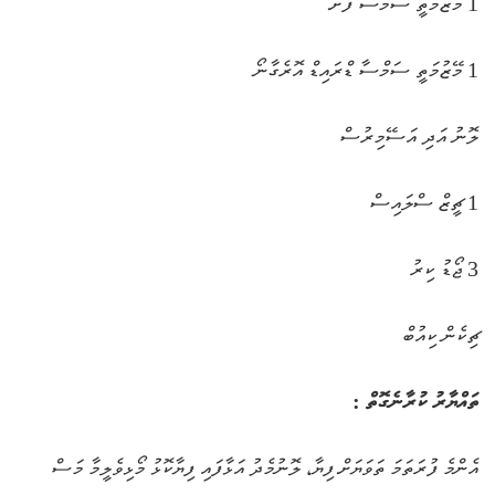
1 މޭޒުމަތީ ސަމްސާ ފުށް
1 މޭޒުމަތީ ސަމްސާ ޑްރައިޑް އޮރެގާނޯ
ލޮނު އަދި އަސޭމިރުސް
1 ޗީޒް ސްލައިސް
3 ޖޯޑު ކިރު
ޗިކެން ކިއުބް
ތައްޔާރު ކުރާނެގޮތް :
އެންމެ ފުރަތަމަ ތަވަޔަށް ފިޔާ، ލޮނުމެދު އަޅާފައި ފިޔާކޮޅު މޯޅިވެލީމާ މަސް