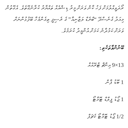
ރޯދަވީއްލުމަށް ފަހު ކާން ވަރަށް މީރު ޑިޝްއެއް ތައްޔާރު ކުރާނެގޮތެވެ. އެގޮތުން
މިއަދު ގެނެސްދޭ “ބްރެޑް ލަޒާނިއާ” ގެ ރެސިޕީ ތިއެންމެހާ ބޭފުޅުންނަށް
ވަރަށް ކަމުދާނެ ކަމަށް އުންމީދު ކުރަމެވެ.
ބޭނުންވާތަކެތި:
13×9 އިންޗް ޓްރޭއެއް
1 ބޮޑު ޕާން
1 ޖޯޑު ޕީލްޑް ޓޮމާޓޯ
1/2 ޖޯޑު ޓޮމާޓޯ ކެޗަޕް