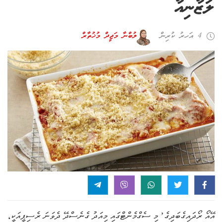
ލަޒާނިއާ
4 އަހރު ކުރިން
ލުބްނާ މަޖީދް މުޚުތާރް
އޭއޯ ރޯދައިގެބަދިގެ’ މި ސެގްމެންޓްގައި މިއަދު ގެނެސްދޭ ދެވަނަ ރެސިޕީއަކީ،