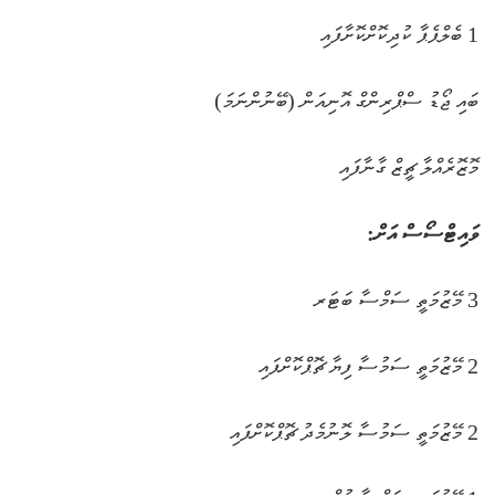
1 ބެލްޕެޕާ ކުދިކޮށްކޮށާފައި
ބައި ޖޯޑު ސްޕްރިންގް އޮނިއަން (ބޭނުންނަމަ)
މޮޒޮރެއްލާ ޗީޒް ގާނާފައި
ވައިޓްސޯސް އަށް:
3 މޭޒުމަތީ ސަމްސާ ބަޓަރ
2 މޭޒުމަތީ ސަމުސާ ފިޔާ ޗޮޕްކޮށްފައި
2 މޭޒުމަތީ ސަމުސާ ލޮނުމެދު ޗޮޕްކޮށްފައި