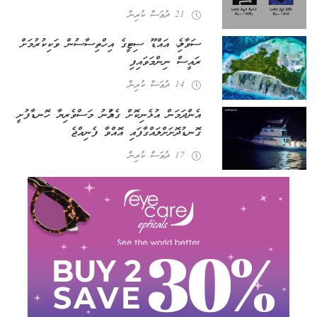
21 ދުވަސް ކުރިން
ސަވާހެލި، އައްޑޫ ސިޓީގެ އިހްތިސާސުން ވަކިކުރުމަށް
ރައީސް ނިންމަވައިފި
14 ދުވަސް ކުރިން
އެންދަމަން އުޅެނިކޮށް ގެއްލުނު މަސްވެރިޔާ ހޮނޑާފުށީ
ގޮނޑުދޮށަށް ލައްގާފައި އޮއްވާ ފެނިއްޖެ
17 ދުވަސް ކުރިން