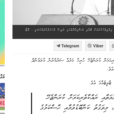
ަން ފެށުން އިފްތިތާހުކުރުމަށް ބޭއްވި ރަސްމިއްޔާތުގައި ރައީސް ވާހަކަފުޅުދައްކަވަނީ - ފޮޓޯ:
Telegram
Viber
ރިކަމަށް ކުރަންޖެހޭ ހުރިހާ ކަމެއް ސަރުކާރުން ކުރަމުންދާ
RKET
ެވެ.
މަގު
ޓްވީޓެއްގަ އެވެ.
ަލާމަތާއި ރައްކާތެރިކަމަށް ކުރަންޖެހޭ
 މިވަގުތު ކަންބޮޑުވުމާއި ހާސްކަމުގެ