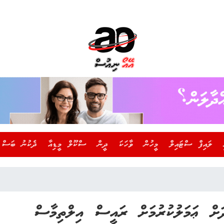
ލައިފް ސްޓައިލް
މީހުން
ވާހަކަ
ދީން
ސްކޫލް މީޑިއާ
ދެކުނު ބަސް
ަށް ޢަމަލުކުރުމަށް ރައީސް އިލްތިމާސް