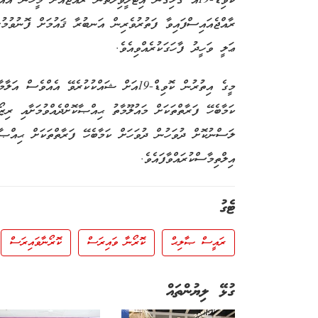
ކޮވިޑް-19އާ ގުޅިގެން އިޓަލީވިލާތުން ރާއްޖެއަށް މީހުން
ރާއްޖެއައިސްފައިވާ ފަތުރުވެރިން އަނބުރާ ޤައުމަށް ފޮނުވުމ
ޢަލީ ވަހީދު ފާހަގަކުރެއްވިއެވެ.
މީގެ އިތުރުން ކޮވިޑް-19އަށް ޝައްކުކުރެވޭ އ
ކަމާބެހޭ ފަރާތްތަކަށް މައުލޫމާތު ޙިއްޞާކޮށްދެއްވުމަށާއި ރިޒޯ
ލަސްނުކޮށް ދުވަހުން ދުވަހަށް ކަމާބެހޭ ފަރާތްތަކަށް ޙިއްޞ
އިލްތިމާސްކުރައްވާފައެވެ.
ޓެގު
ރައީސް ޞާލިޙް
ކޮރޯނާ ވައިރަސް
ކޮރޯނާވައިރަސް
ގުޅޭ ލިޔުންތައް