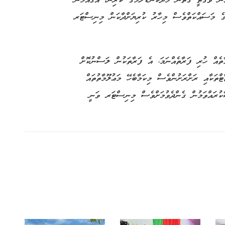
 އައުން ވަގުތީ ގޮތުން މެދުކަނޑާލުމުގެ ކުރިން، އެޤައުމުން
ުގެ މަސައްކަތްވެސް މިހާރު ކުރިޔަށްދާކަން މިނިސްޓަރ
ެއްވެސް އަލާމާތެއް ހުރި ފަރާތެއްނަމަ، އެ ފަރާތަކުން ލަސްނުކޮށް
ޓްތަކާއި ރަށްރަށުންވެސް މިކަމާބެހޭ މަޢުލޫމާތުތައް
ާކުރައްވަމުން ގެންދެވުމަށްވެސް މިނިސްޓަރ ވަނީ