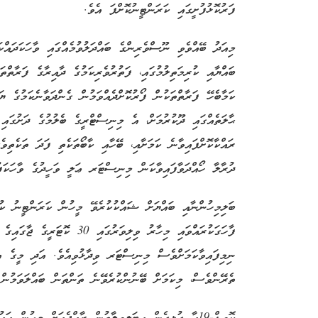
ފަރުކޮޅުފުށީގައި ކަރަންޓީނުކޮށްފަ އެވެ.
މިއަދު ބޭއްވެވި ނޫސްވެރިންގެ ބައްދަލުވުމެއްގައި ވާހަކަދައ
ބައްޔާއި ކުރިމަތިލުމުގައި، ފަތުރުވެރިކަމުގެ ދާއިރާގެ ފަރާތްތ
ކަމާބެހޭ ފަރާތްތަކުން ފޯރުކޮށްދެއްވަމުން ގެންދަވާނެކަމުގެ ޔަ
ޙާލަތެއްގައި ދޫކުރުމަށް، އެ މިނިސްޓްރީގެ ބެލުމުގެ ދަށުގައި
ރައްކާކޮށްފައިވާނެ ކަމަށާއި، ބޭހާއި ކާބޯތަކެތި ފަދަ ތަކެތި
ދުރާލާ ހޯއްދަވާފައިވާކަން މިނިސްޓަރ ޢަލީ ވަހީދުގެ ވާހަކަފުޅ
ބަލިމިހުންނާއި ބައްޔަށް ޝައްކުކުރެވޭ މީހުން ކަރަންޓީނު ކު
ފާހަގަކުރައްވައި މިހާރު ވިލިވަރުގ
ނިމިފައިވާކަމަށްވެސް މިނިސްޓަރ ވިދާޅުވިއެވެ. އަދި މީގެ އިތ
ތެރޭންވެސް، މިކަމަށް ބޭނުންކުރެވޭނެ ތަންތަން ބައްލަވަމުން