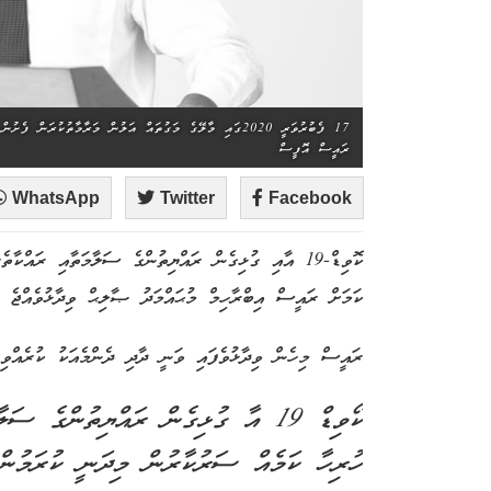
17 ފެބުރުވަރީ 2020ގައި މާލޭގެ މަގުތައް އަލުން މަރާމާތުކުރ
ރައީސް އޮފީސް
WhatsApp
Twitter
Facebook
ކޮވިޑް-19 އާއި ގުޅިގެން
ރައްޔިތުންގެ ސަލާމަތާއި ރައްކާތެ
ކަމަށް ރައީސް އިބްރާހިމް މުޙައްމަދު ޞާލިޙް ވިދާޅުވެއްޖެ އ
ރައީސް މިހެން ވިދާޅުވެފައި ވަނީ ދާދި ދެންމެއަކު ކުރެއްވި 
ކޯވިޑް 19 އާ ގުޅިގެން ރައްޔިތުންގެ ސ
ހުރިހާ ކަމެއް ސަރުކާރުން މިދަނީ ކުރަމުން.