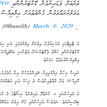
ތެރެއަށް ވަޑައިނުގެން ޑޮކްޓަރުންނާއި
@HPA_MV
ޢަމަލުކުރައްވަމުން ގެންދެވުމަށް އިލްތިމާސް 
March 8, 2020
— Ibrahim Mohamed Solih (@ibusolih)
އެ ޓްވީޓްގައި އެމަނިކުފާނު އިތުރަށް ވިދާޅުވެފައި ވަނީ މިވ
ޑޮކްޓަރުންނާއި ހެލްތު ޕްރޮޓެކްޝަން އެޖެންސީ (އެޗްޕީއޭ)ގެ ލ
އިލްތިމާސްކުރައްވާ ކަމަށެވެ.
ރައީސް މިހެން ވިދާޅުވިއިރު، ޗައިނާގެވުހާން އިން އުފެދުނު
ކޮވިޑް-19 އަށް ރާއްޖެއިންވެސް ދެ މީހަކު ވަނީ އެބައްޔަށް މިހާރު ޕޮޒިޓިވްވެފަ އެވެ.
އެ ދެމީހުންނަކީ ޅ. ކުރެއްދޫ އައިލެންޑް ރިސޯޓުގެ ދެ މުވައ
ބިދޭސީންނެވެ. ނަމަވެސް އެމީހުންނާއި ގުޅޭ އިތުރު މަޢުލޫމާތ