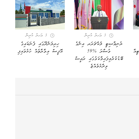
3 އަހރު ކުރިން
3 އަހރު ކުރިން
ޔުނިވާސިޓީ ލެކްޗަރަރ އިންގެ
ހިރިލަންދޫގައި ފެނަކައިގެ
ީއާ
މުސާރަ %59
އޮފީސް އިމާރާތެއް ހުޅުވައިފި
ބޮޑުކުރެވިފައިވާކަމުގައި ރައީސް
ވިދާޅުވެއްޖެ