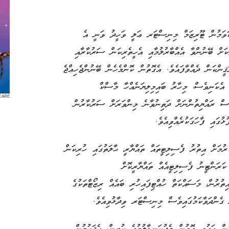
ްކަވަމުން ޓޫރިޒަމް މިނިސްޓަރ ޢަލީ ވަހީދު ވަނީ އެ
ަކަށް ބޭނުންވާ އެއްބާރުލުމާއި އެހީތެރިކަން ސަރުކާރާއި
ޤީންކަން ދެއްވާފައެވެ. އެގޮތުން ކޮންމެހެން ބޭނުންޖެހިއްޖެ
 އެކަނިވެސް، މިހާރު ބައިމިލިޔަނެއްހާ މާސްކް
CARE
ވެސް ރައްޔިތުންނަށް ދަތިނުވާނެ މިންވަރަށް ސަރުކާރުން
ުގައި ފާހަގަކުރެއްވިއެވެ.
ރުމަށް އިތުރު ފެސިލިޓީތައް ތައްޔާރީ ޙާލަތުގައި ހުރިކަން
ައި 30 ކޮޓަރީގެ ޖާގައިގެ ކަރަންޓީނު ފެސިލިޓީއެއް ތައްޔާރީކޮށް
ުރުން، މަސައްކަތް ހުއްޓިފައިހުރި ބައެއް ރިޒޯޓްތަކުގެ
 ގެންދަވާކަމުގައިވެސް މިނިސްޓަރ ވިދާޅުވިއެވެ.