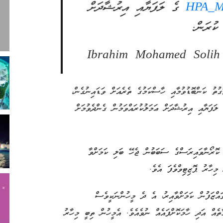
ގެ ލަފަޔާއި އިރުޝާދަށް
ކުރަން.
ަގުތު
ކަންބޮޑުވުމާއި ހާސްކަމުގެ ތެރެއަށް ވަޑައިނުގެން،
ަފަޔާއި އިރުޝާދަށް ޢަމަލުކުރައްވަމުން ގެންދެވުމަށް
 ކޮރޯނާވައިރަސްގެ ސަބަބުން ޖެހޭ ބަލި ކަމަށްވާ
ްޒަފުން ކަމަށްވާއިރު، އެ ދެ މީހުންނަކީވެސް
ެއް އަދި ހާމަކޮށްފައެއް ނުވެއެވެ. އެމީހުން ތިބީ މިހާރު