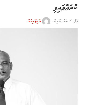
ކުރައްވައިފި
6 އަހރު ކުރިން
އެޑިޓޯރިއަލް