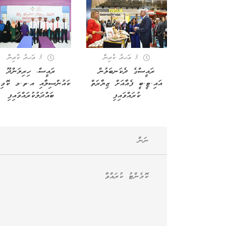
3 އަހރު ކުރިން
3 އަހރު ކުރިން
ރައީސްގެ ދެކަނބަލުން
ރައީސް، ހިރިލަންދޫ
އައި.ޓީ.ބީ ފެއާއަށް ޒިޔާރަތް
ކައުންސިލާއި އ.ތ.މ ކޮމިޓ
ކުރައްވައިފި
ބައްދަލުކުރައްވައިފި