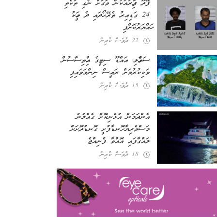
ފޭދޫ ފިހާރައަކުން ވަގަށް ނެގި ތަކެތި
24 ގަޑިއިރު ތެރޭ ހޯދައި ދެ މީހަކު
ހައްޔަރުކޮށްފި
22 ދުވަސް ކުރިން
ސަވާހެލި، އައްޑޫ ސިޓީގެ އިހްތިސާސުން
ވަކިކުރުމަށް ރައީސް ނިންމަވައިފި
15 ދުވަސް ކުރިން
އެންދަމަން އުޅެނިކޮށް ގެއްލުނު
މަސްވެރިޔާ ހޮނޑާފުށީ ގޮނޑުދޮށަށް
ލައްގާފައި އޮއްވާ ފެނިއްޖެ
18 ދުވަސް ކުރިން