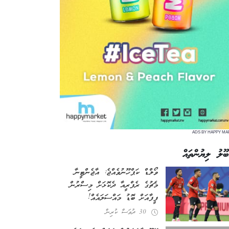
ADS BY HAPPY MA
ބޫލު ލިޔުންތައް
ވޯލްޑް ކަޕް ހޫނުވެއްޖެ: އާޖެންޓީނާ
މެޗުގެ ރެފްރީއާ ދެކޮޅަށް މިސްރުން
ފީފާއަށް ބޮޑު މައްސަލައެއް!
30 ދުވަސް ކުރިން