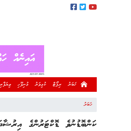
ADS BY AIMS
ޚަބަރު
ރިޕޯޓް
ކުޅިވަރު
މުނިފޫހި
ވިޔަފާރި
ޚަބަރު
ކަންބޮޑުނުވެ ޑޮކްޓަރުންގެ އިރުޝާދ