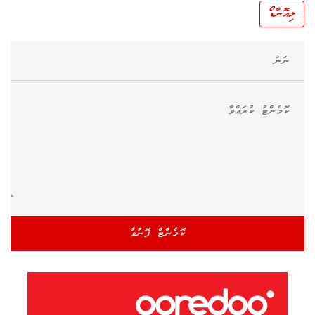
ލިއޮނާޑޯ