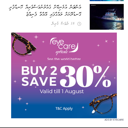
އެންދަމަން އުޅެނިކޮށް ގެއްލުނު މަސްވެރިޔާ ހޮނޑާފުށީ
ގޮނޑުދޮށަށް ލައްގާފައި އޮއްވާ ފެނިއްޖެ
18 ދުވަސް ކުރިން
ADS BY EYECARE