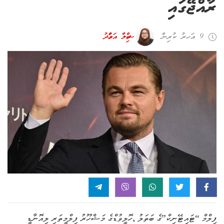
ރާއްޖޭގައި
9 އަހރު ކުރިން
ޝިމްލާ އަހްމަދު
ފިލްމް “ޓައިޓޭނިކް”ގެ ބަތަލު ،ހޮލީވުޑްގެ މަޝްހޫރު ފިލްމީތަރި ލިއޮނާޑީ