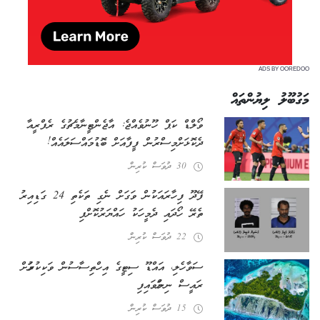
ADS BY OOREDOO
މަގުބޫލު ލިޔުންތައް
ވޯލްޑް ކަޕް ހޫނުވެއްޖެ: އާޖެންޓީނާ މެޗުގެ ރެފްރީއާ
ދެކޮޅަށް މިސްރުން ފީފާއަށް ބޮޑު މައްސަލައެއް!
30 ދުވަސް ކުރިން
ފޭދޫ ފިހާރައަކުން ވަގަށް ނެގި ތަކެތި 24 ގަޑިއިރު
ތެރޭ ހޯދައި ދެ މީހަކު ހައްޔަރުކޮށްފި
22 ދުވަސް ކުރިން
ސަވާހެލި، އައްޑޫ ސިޓީގެ އިހްތިސާސުން ވަކިކުރުމަށް
ރައީސް ނިންމަވައިފި
15 ދުވަސް ކުރިން