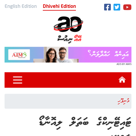
English Edition
Dhivehi Edition
ADS BY AIMS
މުނިފޫހި
ޓައިޓޭނިކްގެ ބަތަލް ލިއޮނާޑޯ