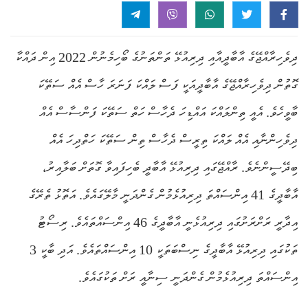
ދިވެހިރާއްޖޭގެ އާބާދީއާއި ދިރިއުޅޭ ތަންތަނުގެ ބޯހިމެނުން 2022 އިން ދައްކާ
ގޮތުން ދިވެހިރާއްޖޭގެ އާބާދީއަކީ ފަސް ލައްކަ ފަނަރަ ހާސް އެއް ސަތޭކަ
ބާވީހެވެ. އެއީ ތިންލައްކަ އައްޑިހަ ދެހާސް ހަތް ސަތޭކަ ފަންސާސް އެއް
ދިވެހިންނާއި އެއް ލައްކަ ތިރީސް ދެހާސް ތިން ސަތޭކަ ހަތްދިހަ އެއް
ބިދޭސީންނެވެ. ރާއްޖޭގައި ދިރިއުޅޭ އާބާދީ ބެހިފައިވާ ގޮތަށް ބަލާއިރު،
އާބާދީގެ 41 އިންސައްތަ ދިރިއުޅެމުން ގެންދަނީ މާލޭގައެވެ. އަތޮޅު ތެރޭގެ
އިދާރީ ރަށްރަށުގައި ދިރިއުޅެނީ އާބާދީގެ 46 އިންސައްތައެވެ. ރިސޯޓު
ތަކުގައި ދިރިއުޅޭ އާބާދީގެ ނިސްބަތަކީ 10 އިންސައްތައެވެ. އަދި ބާކީ 3
އިންސައްތަ ދިރިއުޅެމުން ގެންދަނީ ސިނާއީ ރަށް ތަކުގައެވެ.