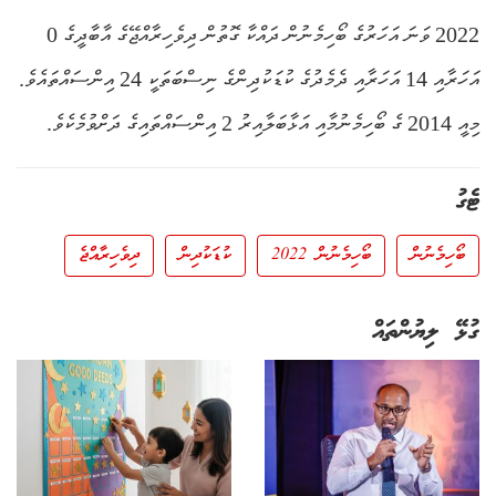
2022 ވަނަ އަހަރުގެ ބޯހިމެނުން ދައްކާ ގޮތުން ދިވެހިރާއްޖޭގެ އާބާދީގެ 0
އަހަރާއި 14 އަހަރާއި ދެމެދުގެ ކުޑަކުދިންގެ ނިސްބަތަކީ 24 އިންސައްތައެވެ.
މިއީ 2014 ގެ ބޯހިމެނުމާއި އަޅާބަލާއިރު 2 އިންސައްތައިގެ ދަށްވުމެކެވެ.
ޓެގު
ބޯހިމެނުން
ބޯހިމެނުން 2022
ކުޑަކުދިން
ދިވެހިރާއްޖެ
ގުޅޭ ލިޔުންތައް