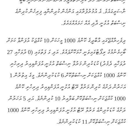
ނާސަރީގައެވެ. އެ އުމުރުފުރާގައި އަންހެން ކުދިންނާއި ފިރިހެން ކުދިންގެ
ނިސްބަތް އުޅެނީ ދާދި އެއް ހަމައެއްގައެވެ.
ދިވެހިރާއްޖޭގައި އާބާދީގެ ކޮންމެ 1000 މީހަކަށް 10 ކުއްޖަކު އުފަންވާ ކަމަށް
ބޯހިމެނުމުގެ ރިޕޯޓުގައިވަނީ ހާމަކޮށްފައެވެ. އަދި ޅަ ފަތުގައި (0 ދުވަހާއި 27
ދުވަހާއި ދެމެދު) ކުޑަކުދިން މަރުވާ ނިސްބަތް އުޅެނީ އުފަންވިއިރު ދިރިހުރި
ކޮންމެ 1000 ކުއްޖަކަށް ނިސްބަތްކޮށް 6 ކުޑަކުދިންނެވެ. މީގެ އިތުރުން 1
އަހަރުން ދަށުގެ ކުދިން މަރުވާ ރޭޓް އުޅެނީ އުފަންވިއިރު ދިރިހުރި ކޮންމެ
1000 ކުއްޖަކަށް ނިސްބަތްކޮށް ބަލާއިރު 10 ކުދިންނެވެ. އަދި 5 އަހަރުން
ދަށުގެ ކުޑަކުދިންގެ މަރުވާ ރޭޓް އުޅެނީ އުފަންވިއިރު ދިރިހުރި ކޮންމެ 1000
ކުއްޖަކަށް ނިސްބަތްކޮށް 11 ކުޑަކުދިންނެވެ.