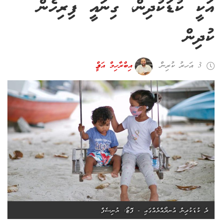
އަކީ ކުޑަކުދިން، ގިނައީ ފިރިހެން
ކުދިން
3 އަހރު ކުރިން
އިބްރާހިމް އަލީފް
ދެ ކުޑަކުދިން އުނދޯއްޔެއްގައި - ފޮޓޯ: ޔުނިސެފް