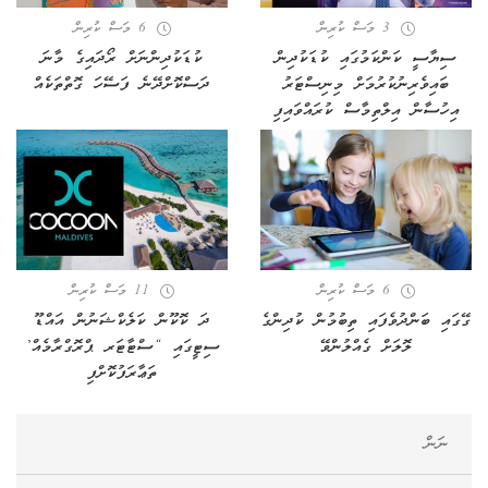
3 މަސް ކުރިން
6 މަސް ކުރިން
ސިޔާސީ ކަންކަމުގައި ކުޑަކުދިން
ކުޑަކުދިންނަށް ރޯދައިގެ މާނަ
ބައިވެރިނުކުރުމަށް މިނިސްޓަރު
ދަސްކޮށްދޭނެ ފަސޭހަ ގޮތްތަކެއް
އިހުސާން އިލްތިމާސް ކުރައްވައިފި
6 މަސް ކުރިން
11 މަސް ކުރިން
ގޭގައި ބަންދުވެފައި ތިބުމުން ކުދިންގެ
​ދަ ކޮކޫން ކަލެކްޝަނުން އައްޑޫ
ލޮލަށް ގެއްލުންވޭ
ސިޓީގައި “ސްޓާޓަރ ޕްރޮގްރާމެއް’
ތަޢާރަފުކޮށްފި