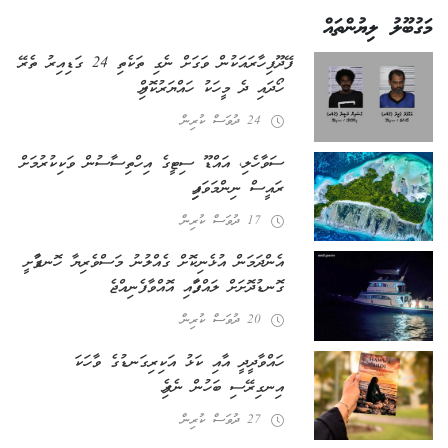
މަގުބޫލު ލިޔުންތައް
ފޭދޫ ފިހާރައަކުން ވަގަށް ނެގި ތަކެތި 24 ގަޑިއިރު ތެރޭ
ހޯދައި ދެ މީހަކު ހައްޔަރުކޮށްފި
24 ދުވަސް ކުރިން
ސަވާހެލި، އައްޑޫ ސިޓީގެ އިހްތިސާސުން ވަކިކުރުމަށް
ރައީސް ނިންމަވައިފި
17 ދުވަސް ކުރިން
އެންދަމަން އުޅެނިކޮށް ގެއްލުނު މަސްވެރިޔާ ހޮނޑާފުށީ
ގޮނޑުދޮށަށް ލައްގާފައި އޮއްވާ ފެނިއްޖެ
20 ދުވަސް ކުރިން
ހައްވާދީދީ އާއި ކަޅު އަކިރިގަނޑުގެ ވާހަކަ
އިނގިރޭސި ބަހުން ނެރެފި
27 ދުވަސް ކުރިން