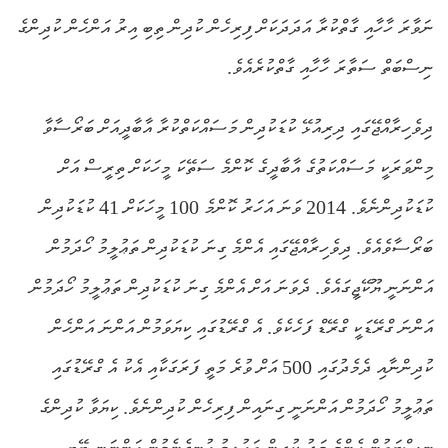
ނަވާރަ ހާހާއި ގާތްކުރާ އަދަދަކަށް ފިރިހެން ކުދިން ތިބި އިރު އަންހެން ކުދިންގެ
ނިސްބަތް ސަތާރަ ހާހާއި ގާތްކުރެއެވެ.
ދިވެހިރާއްޖޭގައި ދިރިއުޅޭ ކުޑަކުދިން މަސައްކަތްކުރާ އާބާދީއަށް ބަރޯސާވާ
މިންވަރަކީ މަސައްކަތުގެ އާބާދީގެ ކޮންމެ ސަތޭކަ މީހަކަށް ތިރީސް އަށް
ކުޑަކުދިންނެވެ. 2014 ވަނަ އަހަރު ކޮންމެ 100 މީހަކަށް 41 ކުޑަކުދިން
ބަރޯސާވެއެވެ. ދިވެހިރާއްޖޭގައި އެންމެ ގިނަ ކުޑަކުދިން ތަޢުލީމު ހޯދަމުން
އަންނަނީ ޔޫކޭޖީގައެވެ. ދެވަނަ އަށް އެންމެ ގިނަ ކުޑަކުދިން ތަޢުލީމު ހޯދަމުން
އަންނަ ގްރޭޑަކީ ގްރޭޑް ފަހެކެވެ. އެ ގްރޭޑުގައި ކިޔަވަމުން އަންނަ އަންހެން
ކުދިންނާއި ދެމެދުގައި 500 އަށް ވުރެ މަތީ ފަރަގަކާއި އެކު އެ ގްރޭޑުގައި
ތަޢުލީމު ހޯދަމުން އަންނަނީ ގިނައިން ފިރިހެން ކުދިންނެވެ. ކިޔަވާ ކުދިންގެ
ނިސްބަތުން އެންމެ މަދު ކުދިން ތަޢުލީމު އުނގެނެމުން އަންނަނީ ބޭބީ