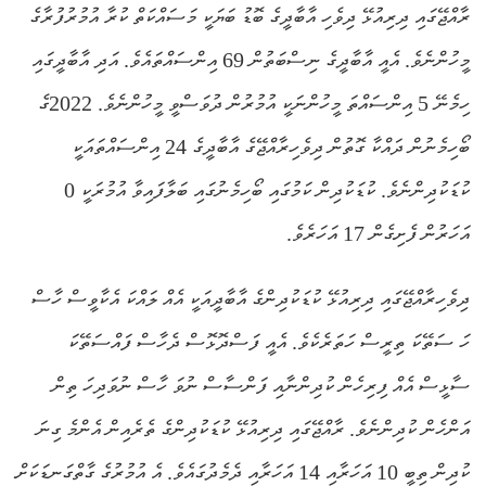
ރާއްޖޭގައި ދިރިއުޅޭ ދިވެހި އާބާދީގެ ބޮޑު ބަޔަކީ މަސައްކަތް ކުރާ އުމުރުފުރާގެ
މީހުންނެވެ. އެއީ އާބާދީގެ ނިސްބަތުން 69 އިންސައްތައެވެ. އަދި އާބާދީގައި
ހިމެނޭ 5 އިންސައްތަ މީހުންނަކީ އުމުރުން ދުވަސްވީ މީހުންނެވެ. 2022ގެ
ބޯހިމެނުން ދައްކާ ގޮތުން ދިވެހިރާއްޖޭގެ އާބާދީގެ 24 އިންސައްތައަކީ
ކުޑަކުދިންނެވެ. ކުޑަކުދިން ކަމުގައި ބޯހިމެނުގައި ބަލާފައިވާ އުމުރަކީ 0
އަހަރުން ފެށިގެން 17 އަހަރެވެ.
ދިވެހިރާއްޖޭގައި ދިރިއުޅޭ ކުޑަކުދިންގެ އާބާދީއަކީ އެއް ލައްކަ އެކާވީސް ހާސް
ހަ ސަތޭކަ ތިރީސް ހަތަރެކެވެ. އެއީ ފަސްދޮޅޮސް ދެހާސް ފައްސަތޭކަ
ސާޅީސް އެއް ފިރިހެން ކުދިންނާއި ފަންސާސް ނުވަ ހާސް ނުވަދިހަ ތިން
އަންހެން ކުދިންނެވެ. ރާއްޖޭގައި ދިރިއުޅޭ ކުޑަކުދިންގެ ތެރެއިން އެންމެ ގިނަ
ކުދިން ތިބީ 10 އަހަރާއި 14 އަހަރާއި ދެމެދުގައެވެ. އެ އުމުރުގެ ގާތްގަނޑަކަށް