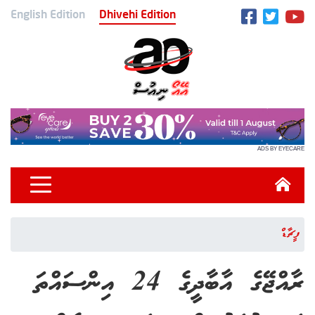
English Edition
Dhivehi Edition
ADS BY EYECARE
ފީޗާޑް
ރާއްޖޭގެ އާބާދީގެ 24 އިންސައްތަ