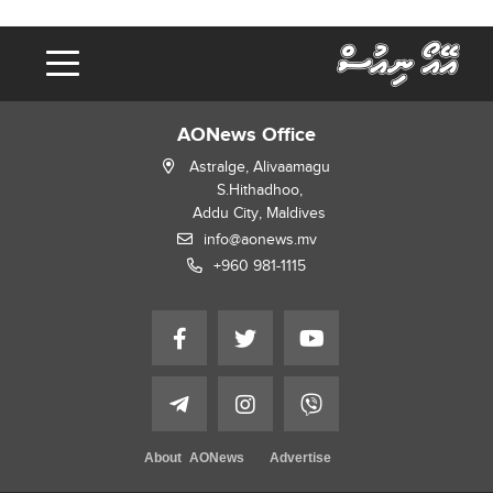
AONews Office
Astralge, Alivaamagu
S.Hithadhoo,
Addu City, Maldives
info@aonews.mv
+960 981-1115
About AONews
Advertise