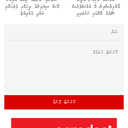
އަވަސްއާ ގުޅިގެން އުރީދޫ
ސަޕްލައި ދޯންޏެއް ދިޔަވެ އަޑިއަށް
މޯލްޑިވްސްއިން އާ އެކްސްޕްރެސް
ގޮސް ސިފައިންގެ މީހަކާއި ފުލުހަކާއި
ޝޮޕެއް މާލޭގައި ހުޅުވައިފި
ކައްޕި ގެއްލިއްޖެ