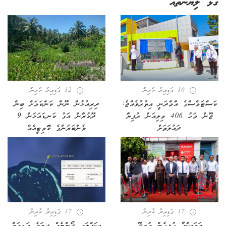
ގުޅޭ ލިޔުންތައް
10 ގަޑިއިރު ކުރިން
12 ގަޑިއިރު ކުރިން
ކަސްޓަމްސްގެ އާމްދަނީ އިތުރުވެއްޖެ:
ދިރިއުޅުން ނޫން ކަންކަމަށް ބިން
ޖޫން މަހު 406 މިލިއަން ރުފިޔާ
ދޫކުރާން އަގު ކަނޑައަޅަން 9
ދައުލަތަށް
މެންބަރުންގެ ކޮމިޓީއެއް
17 ގަޑިއިރު ކުރިން
17 ގަޑިއިރު ކުރިން