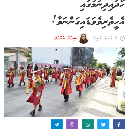
ހޯދައިދިނުމުގައި
އެހީތެރިވެވަޑައިގަންނަވާ!
9 އަހރު ކުރިން
ޝިމްލާ އަހްމަދު