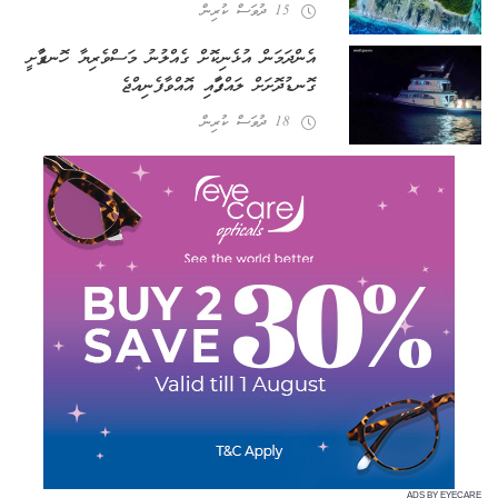
15 ދުވަސް ކުރިން
އެންދަމަން އުޅެނިކޮށް ގެއްލުނު މަސްވެރިޔާ ހޮނޑާފުށީ
ގޮނޑުދޮށަށް ލައްގާފައި އޮއްވާ ފެނިއްޖެ
18 ދުވަސް ކުރިން
ADS BY EYECARE