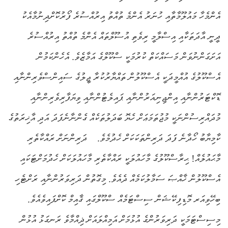
އެންމެހާ މައުލޫމާތާއި ހުނަރު އެންމެ ތުއްތު އިރުއްސުރެ ފޯރުކޮށްދިނުމާއެކު
ދީނީ އާދަތަކާއި އިސްލާމީ ރިވެތި އުސޫލްތައް އެންމެ ތުއްތު އިރުއްސުރެ
އަށަގަންނުވަން މަސައްކަތް ކުރުމަކީ ސްކޫލްގެ އަމާޒެވެ. އެހެންކަމުން
އެސްކޫލުގެ އުއްމީދަކީ އެސްކޫލުން ތައްޔާރުކުރާ ޖީލުގެ ސައިންސްވެރިންނާއި
ޑޮކްޓަރުންނާއި އިންޖިނިއަރުންނާއި ޕައިލެޓުންނާއި ވިޔަފާރިވެރިންނާއި
މުދައްރިސުންނަކީ މުޖުތަމަޢަށް ހެޔޮ ބަދަލުތަކެއް ގެންނާނެފަދަ އަދި އާޚިރަތުގެ
ކާމިޔާބު ހޯދާނެ ފަދަ ދަރިންތަކަކަށް ހެދުމެވެ.
ދަރިންނަށް ރައްކާތެރި
މާޙައުލެއް! ޙިރާސްކޫލުގެ މާހައުލަކީ ރައްކާތެރި މާހައުލަކަށް ހެދުމަށްޓަކައި
އެސްކޫލުން ޚާއްޞަ ސަމާލުކަމެއް ދެއެވެ. މިގޮތުން ދަރިވަރުންނާއި ރަށްޓެހި
ބިހޭވިއަރ މޮޑިފިކޭޝަން ސިސްޓަމެއް ސްކޫލްގައި ޤާއިމް ކޮށްފައިވެއެވެ.
މިސިސްޓަމަކީ ދަރިވަރުންގެ އުޅުމަށް އަމިއްލައަށް ޛިއްމާވެ ރަނގަޅު އުޅުން