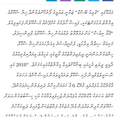
އައްޑޫގައި “ވެލިއު ބޭސްޑް” ޒަމާނީ ތަޢުލީމު ފޯރުކޮށްދެމުންދާ ޙިރާ ސްކޫލްގެ
ޢިމާރާތް އެޅުމަށްޓަކައި، ފައިސާ ހޯދުމުގެ ކެމްޕޭނެއް އެސްކޫލުން ފަށައިފިއެވެ.
“އޭއޯ ނިއުސް” އަށް މައުލޫމާތު ދެއްވަމުން ހިރާ ސްކޫލްގެ ޕްރިންސިޕަލް،
މަރިޔަމް ސިތާރާ ވިދާޅުވީ، ފެށުނީއްސުރެ މިއަދާހަމައަށް ޙިރާ ސްކޫލް
ހިންގަމުން އަންނަނީ ދީލަތިފަރާތެއްގެ ގޯތީގައި އަމިއްލަ ވިޔަފާރިވެރިއެއްގެ
ދާއިމީ ދީލަތި އެހީގައި ބިނާކޮށްފައިވާ އިމާރާތެއްގައިކަމަށެވެ. “2010 ގައި
ނާސަރީލެވެލްއިން ފެށި ސްކޫލް ތަރައްގީވަމުން އައިސް ކޮންމެ އަހަރަކު
އާގްރޭޑެއް އުފައްދައި ގްރޭޑް 6 އާ ހަމަޔަށް މިހާރު ދަރިވަރުން ކިޔަވަމުންދޭ.
ކޮންމެ އަހަރަކު އާގްރޭޑެއް އުފައްދަން ޖެހިފައިވުމާއެކު އެކި ހިސާބުތަކުން އަލަށް
ސްކޫލަށް ކުދިން ވައްދަން އެދޭ އެތަކެއް ފަރާތްތަކަށް ޖާގައިގެ ދަތިކަމާހުރެ
އެފުރުސަތު ވަނީ ނުދެވި. ޕްރައިމަރީގެ ދަރިވަރުން 2 ސެޝަނަށް ގެނައުމާއެކު