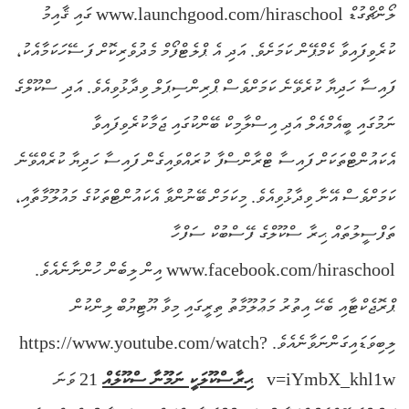
ލޯންޗްގުޑް www.launchgood.com/hiraschool ގައި ޤާއިމު
ކުރެވިފައިވާ ކެމްޕޭން ކަމަށެވެ. އަދި އެ ޕްލެޓްފޯމް މެދުވެރިކޮށް ފަސޭހަކަމާއެކު،
ފައިސާ ހަދިޔާ ކުރެވޭނެ ކަމަށްވެސް ޕްރިންސިޕަލް ވިދާޅުވިއެވެ. އަދި ސްކޫލްގެ
ނަމުގައި ބީއެމްއެލް އަދި އިސްލާމިކް ބޭންކުގައި ޖަމާކުރެވިފައިވާ
އެކައުންޓްތަކަށް ފައިސާ ޓްރާންސްފާ ކުރައްވައިގެން ފައިސާ ހަދިޔާ ކުރެއްވޭނެ
ކަމަށްވެސް އޭނާ ވިދާޅުވިއެވެ. މިކަމަށް ބޭނުންވާ އެކައުންޓްތަކުގެ މައުލޫމާތާއި،
ތަފްސީލުތައް ޙިރާ ސްކޫލްގެ ފޭސްބުކް ސަފްހާ
www.facebook.com/hiraschool އިން ލިބެން ހުންނާނެއެވެ.
ޕްރޮޖެކްޓާއި ބެހޭ އިތުރު މަޢުލޫމާތު ތިރީގައި މިވާ ޔޫޓިޔުބް ލިންކުން
ލިބިވަޑައިގަންނަވާނެއެވެ. https://www.youtube.com/watch?
v=iYmbX_khl1w
ޙިރާސްކޫލަކީ ނަމޫނާ ސްކޫލެއް
21 ވަނަ