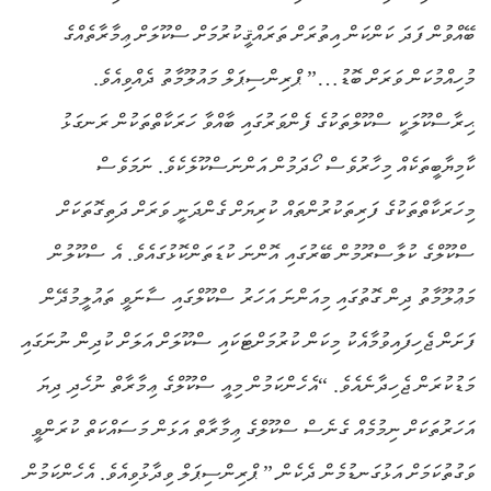
ބޭއްވުން ފަދަ ކަންކަން އިތުރަށް ތަރައްޤީކުރުމަށް ސްކޫލަށް ޢިމާރާތެއްގެ
މުހިއްމުކަން ވަރަށް ބޮޑު…” ޕްރިންސިޕަލް މައުލޫމާތު ދެއްވިއެވެ.
ޙިރާސްކޫލަކީ ސްކޫލްތަކުގެ ފެންވަރުގައި ބާއްވާ ހަރަކާތްތަކުން ރަނގަޅު
ކާމިޔާބީތަކެއް މިހާރުވެސް ހޯދަމުން އަންނަސްކޫލެކެވެ. ނަމަވެސް
މިހަރަކާތްތަކުގެ ފަރިތަކުރުންތައް ކުރިޔަށް ގެންދަނީ ވަރަށް ދަތިގޮތަކަށް
ސްކޫލްގެ ކުލާސްރޫމުން ބޭރުގައި އޮންނަ ކުޑަތަންކޮޅުގައެވެ. އެ ސްކޫލުން
މަޢުލޫމާތު ދިން ގޮތުގައި މިއަންނަ އަހަރު ސްކޫލްގައި ސާނަވީ ތައުލީމުދޭން
ފަށަން ޖެހިފައިވުމާއެކު މިކަން ކުރުމަށްޓަކައި ސްކޫލަށް އަލަށް ކުދިން ނުނަގައި
މަޑުކުރަން ޖެހިދާނެއެވެ. “އެހެންކަމުން މިއީ ސްކޫލްގެ ޢިމާރާތް ނުހެދި ދިޔަ
އަހަރުތަކަށް ނިމުމެއް ގެނެސް ސްކޫލްގެ ޢިމާރާތް އަޅަން މަސައްކަތް ކުރަންވީ
ވަގުތުކަމަށް އަޅުގަނޑުމެން ދެކެން.” ޕްރިންސިޕަލް ވިދާޅުވިއެވެ. އެހެންކަމުން