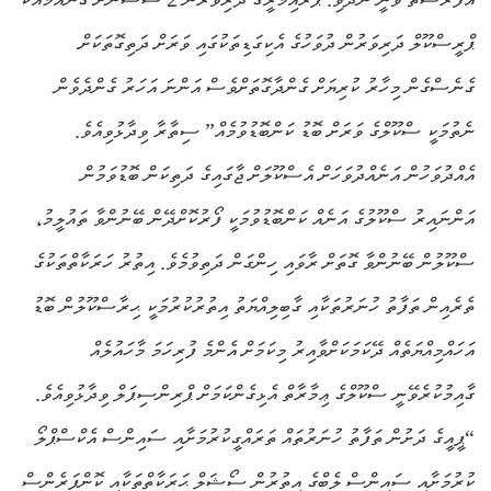
ޕްރީސްކޫލް ދަރިވަރުން ދުވަހުގެ އެކިގަޑިތަކުގައި ވަރަށް ދަތިގޮތަކަށް
ގެނެސްގެން މިހާރު ކުރިޔަށް ގެންދާގޮތަށްވެސް އަންނަ އަހަރު ގެންދެވެން
ނެތުމަކީ ސްކޫލްގެ ވަރަށް ބޮޑު ކަންބޮޑުވުމެއް” ސިތާރާ ވިދާޅުވިއެވެ.
އެއްދުވަހުން އަނެއްދުވަހަށް އެސްކޫލަށް ޖާގައިގެ ދަތިކަން ބޮޑުވަމުން
އަންނައިރު ސްކޫލުގެ އަނެއް ކަންބޮޑުވުމަކީ ފޯރުކޮށްދޭން ބޭނުންވާ ތައުލީމު،
ސްކޫލުން ބޭނުންވާ ގޮތަށް ރާވައި ހިންގަން ދަތިވުމެވެ. އިތުރު ހަރަކާތްތަކުގެ
ތެރެއިން ތަފާތު ހުނަރުތަކާއި ގާބިލިއްޔަތު އިތުރުކުރުމަކީ ޙިރާސްކޫލުން ބޮޑު
އަހައްމިއްޔަތެއް ދޭކަމަކަށްވާއިރު މިކަމަށް އެންމެ ފުރިހަމަ މާހައުލެއް
ގާއިމުކުރެވޭނީ ސްކޫލްގެ ޢިމާރާތް އެޅިގެންކަމަށް ޕްރިންސިޕަލް ވިދާޅުވިއެވެ.
“ޕީއީގެ ދަށުން ތަފާތު ހުނަރުތައް ތަރައްގީކުރުމަށާއި ސައިންސް އެކްސްޕްލޯ
ކުރުމަށާއި ސައިންސް ލެބްގެ އިތުރުން ސޯޝަލް ޙަރަކާތްތަކާއި ކޮންފަރެންސް