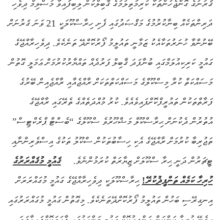
ޤަރުނުގެ ގޮންޖެހުންތަކާ ކުރިމަތިލުމުގެ ޤާބިލްކަން ލިބިފައިވާ މުސްލިމް ދިވެހި
ދަރިންތަކެއް ބިނާކުރުމުގެ މަޤްޞަދުގައި ފެށި ހިރާސްކޫލަކީ 21 ވަނަ ޤަރުނަށް
ބޭނުންވާ ހުނަރުތަކާއެކު ޒަމާނީ ތައުލީމު ފޯރުކޮށްދޭ ތަނެކެވެ. ދިވެހިރާއްޖޭގެ
ގައުމީ ކަރިކިއުލަމްގައި ބުނާފަދަ ޤާބިލް ފަރުދެއް ތައްޔާރުކުރުމަށް ޢަމަލީ ގޮތުން
މަސައްކަތް ކުރާ މިސްކޫލްގެ މަސައްކަތްތަކަށް ރާއްޖެއާއި ރާއްޖެއިން ބޭރުގެ
ފަރާތްތަކުން ތައުރީފްކޮށްފައިވެއެވެ. ކުރު މުއްދަތެއްގެ ތެރޭގައި ރާއްޖޭގެ
އުތުރުން ދެކުނަށް ޙިރާސްކޫލް މަޝްހޫރުވެ ސްކޫލްގެ “ބެސްޓް ޕްރެކްޓިސް”
ތަޖުރިބާ ކުރުމަށް ރާއްޖޭގެ އެކި ހިސާބުތަކުން ސްކޫލު ތަކުގެ އިސްވެރިންނާއި
ޓީޗަރުން ދަނީ ޙިރާ ސްކޫލަށް ޒިޔާރަތް ކުރަމުންނެވެ.
ޤައުމީ މުޤައްރަރުގެ
ހުރިހާ ކަމެއް ތަންފީޛުކުރޭ!
ޙިރާސްކޫލަކީ ދިވެހިރާއްޖޭގެ ގައުމީ މުގައްރަރަށް
އިނގިރޭސި ބަހުން ތައުލީމު ފޯރުކޮށްދޭތަނެކެވެ. މިގޮތުން ގައުމީ މުގައްރަރުގައި
ހިމެނޭ ހުރިހާ ކަންކަން ތަންފީޒުކޮށް ގައުމީ މަންހަޖުގައި ފާހަގަކޮށްފައިވާފަދަ