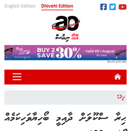
English Edition
Dhivehi Edition
ADS BY EYECARE
ފީޗާޑް
ޙިރާ ސްކޫލަށް ދާއިމީ ބޯހިޔާވަހިކަމެއް