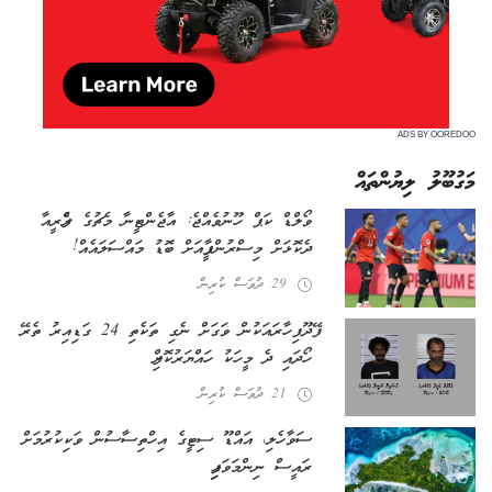
ADS BY OOREDOO
މަގުބޫލު ލިޔުންތައް
ވޯލްޑް ކަޕް ހޫނުވެއްޖެ: އާޖެންޓީނާ މެޗުގެ ރެފްރީއާ
ދެކޮޅަށް މިސްރުން ފީފާއަށް ބޮޑު މައްސަލައެއް!
29 ދުވަސް ކުރިން
ފޭދޫ ފިހާރައަކުން ވަގަށް ނެގި ތަކެތި 24 ގަޑިއިރު ތެރޭ
ހޯދައި ދެ މީހަކު ހައްޔަރުކޮށްފި
21 ދުވަސް ކުރިން
ސަވާހެލި، އައްޑޫ ސިޓީގެ އިހްތިސާސުން ވަކިކުރުމަށް
ރައީސް ނިންމަވައިފި