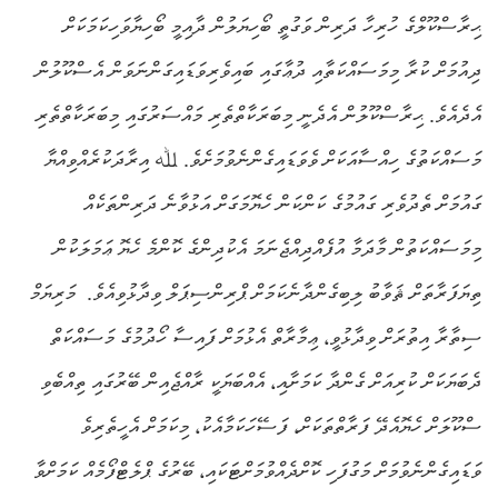
ޙިރާސްކޫލްގެ ހުރިހާ ދަރިން ވަގުތީ ބޯހިޔަލުން ދާއިމީ ބޯހިޔާވަހިކަމަކަށް
ދިއުމަށް ކުރާ މިމަސައްކަތާއި ދުޢާގައި ބައިވެރިވަޑައިގަންނަވަން އެސްކޫލުން
އެދެއެވެ. ޙިރާސްކޫލުން އެދެނީ މިބަރަކާތްތެރި މައްސަރުގައި މިބަރަކާތްތެރި
މަސައްކަތުގެ ހިއްސާއަކަށް ވެވަޑައިގެންނެވުމަށެވެ. ﷲ އިރާދަކުރެއްވިއްޔާ
ގައުމަށް ތެދުވެރި ގައުމުގެ ކަންކަން ހެޔޮމަގަށް އަޅުވާނެ ދަރިންތަކެއް
މިމަސައްކަތުން މާދަމާ އުފެއްދިއްޖެނަމަ އެކުދިންގެ ކޮންމެ ހެޔޮ ޢަމަލަކުން
ތިޔަފަރާތަށް ޘަވާބު ލިބިގެންދާނެކަމަށް ޕްރިންސިޕަލް ވިދާޅުވިއެވެ.
މަރިޔަމް
ސިތާރާ އިތުރަށް ވިދާޅުވީ، ޢިމާރާތް އެޅުމަށް ފައިސާ ހޯދުމުގެ މަސައްކަތް
ދެބަޔަކަށް ކުރިއަށް ގެންދާ ކަމަށާއި، އެއްބަޔަކީ ރާއްޖެއިން ބޭރުގައި ތިއްބެވި
ސްކޫލަށް ހެޔޮއެދޭ ފަރާތްތަކަށް، ފަސޭހަކަމާއެކު، މިކަމަށް އެހީތެރިވެ
ވަޑައިގެންނެވުމަށް މަގުފަހި ކޮށްދެއްވުމަށްޓަކައި، ބޭރުގެ ޕްލެޓްފޯމެއް ކަމަށްވާ