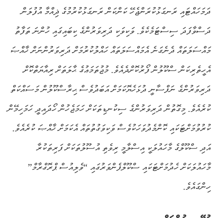
ދަމަހައްޓައި ރަނގަޅުކުރަންޖެހޭ ކަންކަން ރަނގަޅުކުރުމުގެ ޛިއްމާ އުފުލަން
ދަސްވާފަދަ ސިސްޓަމެކެވެ. ވަކިވަކި ދަރިވަރުންގެ ކިބައިގައި ހުންނަ ތަފާތު
މައްސަލަތައް ދެނެގަނެ އެމައްސަލަތައް ހައްލުކުރުމަށް ދަރިވަރުންނަށް ޚާއްޞަ
އެހީތެރިކަން ސްކޫލުން ފޯރުކޮށްދެއެވެ. މުޖުތަމަޢުގެ ޙާލަތަށް ރިއާޔަތްކޮށް
ދަރިވަރުންގެ ނަފްސާނީ ދުޅަހެޔޮކަމަށް އަބަދުވެސް ޙިރާސްކޫލުން މަސައްކަތް
ކުރެއެވެ. މިގޮތުން ދަރިވަރުންގެ ސިކުނޑިތަކަށް ހަމަޖެހުން ހޯދައިދީ ހަމަހިމޭން
ކުރުވުމަށްޓަކައި ކޮންމެދުވަހަކުވެސް ވަކިވަގުތުތައް އެކަމަށް ޚާއްޞަ ކުރެއެވެ.
އަދި ސްކޫލްގެ މާހައުލަކީ އިސްލާމީ ރިވެތި އުސޫލުތަކަށް ފަރިތަކުރާ
މާހައުލަކަށް ހެދުމަށްޓަކައި ސްކޫލްފެންވަރުގައި “ވެލިއުސް ޕްރޮގްރާމް”
ހިންގައެވެ.