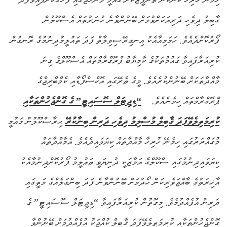
ގާބިލު ދިވެހި ދަރިއަކަށްވުމަށް ބޭނުންވާނެ ހުނަރުތައް އެސްކޫލުން
ފޯރުކޮށްދެއެވެ. ހަމަމިއާއެކު އިނގިރޭސިވިލާތް ފަދަ ތައުލީމުދިނުމުގެ ރޮނގުން
ކުރިއަރާފައިވާ ގައުމުތަކުގެ ކާމިޔާބު ޕްރޮގްރާމްތައް އެސްކޫލްގެ ގިނަ
މާއްދާތަކަށް ބޭނުންކުރެއެވެ. މީގެ ތެރޭގައި އޮކްސްފޯޑާއި ކެމްބްރިޖްގެ
ޕްރޮގްރާމްތައް ހިމެނެއެވެ.
“ޑިޖިޓަލް ސޮސައިޓީ” ގެ ގޮންޖެހުންތަކާއި
ކުރިމަތިލެވޭފަދަ ޤާބިލް މުސްލިމު ދިވެހި ދަރިން ބިނާކުރޭ
ޙިރާސްކޫލުން ގައުމީ
މުގައްރަރުގައި ހިމެނޭ ހުރިހާ މާއްދާތައް ކިޔަވައިދެއެވެ. އެމާއްދާތައް
ކިޔަވައިދިނުމުގައި ސްކޫލްގެ އަމާޒަކީ ދުނިޔަވީ ތަޢުލީމު ފޯރުކޮށްދިނުމާއެކު
އާޚިރަތުގެ ބާއްޖަވެރިކަން ހޯދުމަށް ބޭނުންވާނެ ފަދަ ބިންގަލެއްގެ މަތީގައި
ދަރިން އުފެއްދުމެވެ. މިގޮތުން ކުރިއަރާފައިވާ “ޑިޖިޓަލް ސޮސައިޓީ” ގެ
ގޮންޖެހުންތަކާއި ކުރިމަތިލެވޭފަދަ ޤާބިލް ކުއްޖަކު އުފެއްދުމަށް ބޭނުންވާ