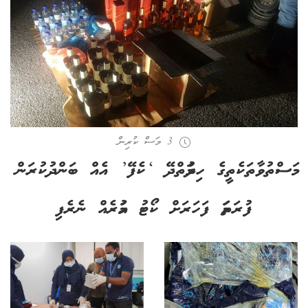
3 މަސް ކުރިން
މަސްތުވާތަކެތީގެ ހިދުމަތްދޭ ‘ކެފޭ’ އެއް ބަންދުކުރަން
ފުރަތަމަ ފަހަރަށް ކޯޓު އަމުރެއް ނެރެފި