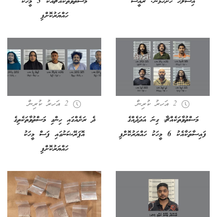
އިސްލާހު ހުށަހަޅާނެ: ރައީސް
މަސްތުވާތަކެއްޗާއެކު 3 މީހަކު
ހައްޔަރުކޮށްފި
2 އަހރު ކުރިން
2 އަހރު ކުރިން
މަސްތުވާތަކެއްޗާ، ގިނަ އަދަދެއްގެ
ދެ ރަށެއްގައި ހިންގި މަސްތުވާތަކެތިގެ
ފައިސާތަކާއެކު 6 މީހަކު ހައްޔަރުކޮށްފި
އޮޕަރޭޝަނުގައި ފަސް މީހަކު
ހައްޔަރުކޮށްފި