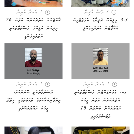
3 މަސް ކުރިން
1 އަހރު ކުރިން
3.3 މިލިއަން ރުފިޔާގެ އެމްފެޓަމިން
ރާއްޖެއަށް އެތެރެކުރަން އުޅުނު 26
އެއާޕޯޓުން އަތުލައިގެންފި
މިލިއަން ރުފިޔާގެ މަސްތުވާތަކެތި
އަތުލައިގެންފި
1 އަހރު ކުރިން
1 އަހރު ކުރިން
ގއ. ގެމަނަފުއްޓަށް މަސްތުވާތަކެތި
މަސްތުވާތަކެތި ބޭނުންކޮށް،
އެތެރެކުރަން އުޅުނު މީހަކު
ވިޔަފާރިކުރާކަމުގެ ތުހުމަތުގައި ހިތަދޫ
ހައްޔަރުކޮށް ބަންދަށް 10
މީހަކު ހައްޔަރުކޮށްފި
ދުވަސްޖަހައިފި