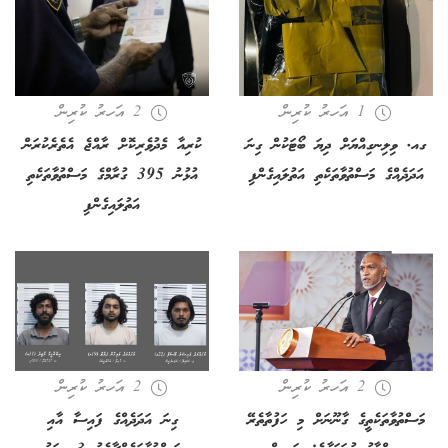
1 އަހރު ކުރިން
2 އަހރު ކުރިން
ގއ. ވިލިނގިއްޔަށް ދިޔަ ބޯޓަކުން ގިނަ
ކުރިއާ މެދުވެރިކޮށް ރާއްޖެ އެތެރެކުރަން
އަދަދެއްގެ މަސްތުވާތަކެތި އަތުލައިގެންފި
އުޅުނު 395 ގުރާމްގެ މަސްތުވާތަކެތި
އަތުލައިގެންފި
2 އަހރު ކުރިން
2 އަހރު ކުރިން
މަސްތުވާތަކެތީގެ ގާނޫނަށް މި ހަފުތާތެރޭ
ގިނަ އަދަދެއްގެ ފައިސާ އާއި