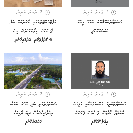
2 އަހރު ކުރިން
2 އަހރު ކުރިން
މަސްތުވާތަކެއްޗާއެކު އައްޑޫ މީހަކު
އެޕާޓްމަންޓުތަކަކާއި ކާރުތަކެއް ބަލާ
ހައްޔަރުކޮށްފި
ފާސްކޮށް ކިލޯއަކަށްވުރެ ގިނަ
މަސްތުވާތަކެތި އަތުލައިގެންފި
2 އަހރު ކުރިން
2 އަހރު ކުރިން
މަސްތުވާތަކެތީގެ މައްސަލައަކާއި ގުޅިގެން
މަސްތުވާތަކެތި އަދި ބޮގަރު ކައްކާ،
އުބާދަތު ހޯދުމަށް ފަސްވަނަ ފަހަރަށް
ވިޔާފާރިކުރަމުން ދިޔަ ދެމީހަކު
އިއުލާންކޮށްފި
ހައްޔަރުކޮށްފި