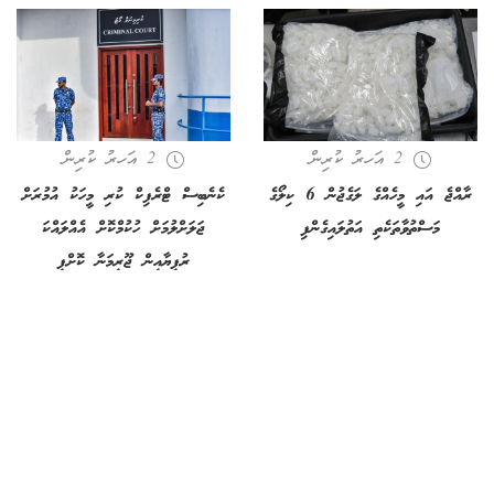
2 އަހރު ކުރިން
2 އަހރު ކުރިން
ރާއްޖެ އައި މީހެއްގެ ލަގެޖުން 6 ކިލޯގެ
ކެނެބިސް ޓްރެފިކް ކުރި މީހަކު އުމުރަށް
މަސްތުވާތަކެތި އަތުލައިގެންފި
ޖަލަށްލުމަށް ހުކުމްކޮށް އެއްލައްކަ
ރުފިޔާއިން ޖޫރިމަނާ ކޮށްފި
2 އަހރު ކުރިން
2 އަހރު ކުރިން