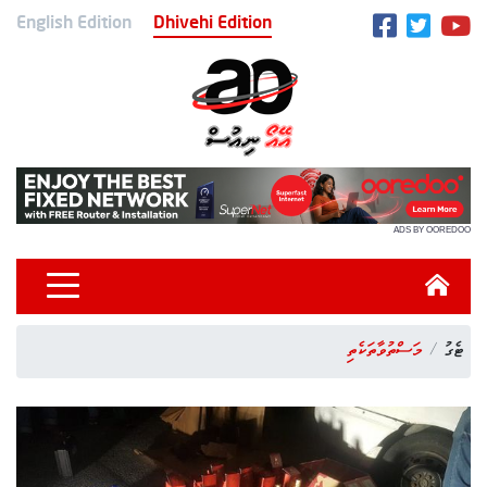
English Edition
Dhivehi Edition
ADS BY OOREDOO
ޓެގު
މަސްތުވާތަކެތި