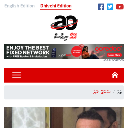
English Edition
Dhivehi Edition
ADS BY OOREDOO
ޓެގު
ސަންޖޭ ދަތް