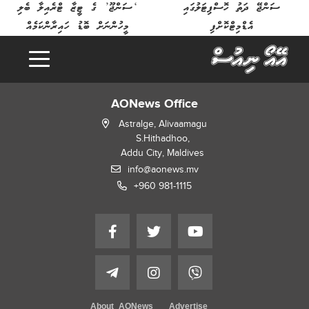
ސަންޖޭ ދަތު ހޮސްޕިޓަލުގައި
‘ސަންޖޫ’ ގެ ޓީޒާ ޓްރެއިލާ ބެލި
އެޑްމިޓްކޮށްފި
މީހުންނަށް ބޮޑު ހައިރާންކަމެއް
AONews Office
Astralge, Alivaamagu
S.Hithadhoo,
Addu City, Maldives
info@aonews.mv
+960 981-1115
About AONews
Advertise