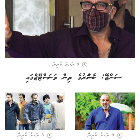
6 އަހރު ކުރިން
ސަންޖޭ: ކެންސަރުގެ ތިން ވަނަ ސްޓޭޖްގައި
6 އަހރު ކުރިން
8 އަހރު ކުރިން