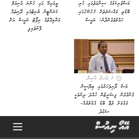
މަސްވެރިކަމުގެ ސިނާޢަތުގައި ހުރި
ވީއައިއޭ ގައި ހުންނަ އެނިމަލް
ބޮޑެތި މައްސަލަތަށް 2023ގައި
ކަރަންޓީނު ޔުނިޓުގައި ދޫނިތައް
ހައްލުވެގެންދާނެ: ރައީސް
މަރާލިގޮތުގެ ރިޕޯޓު ރައީސް އަށް
ފޮނުވައިފި
5 އަހރު ކުރިން
މަސް ދޯނިފަހަރުގައި ބިދޭސީން
ގެންގުޅެން ފިޝަރީޒުން ހުއްދަ ދިނުމަކީ
ޤައުމަށް ދެވޭ ބޮޑު ގެއްލުމެއް-
ސަޢުދު