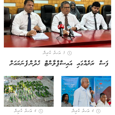
3 އަހރު ކުރިން
ފަސް ރަށެއްގައި އައިސްޕްލާންޓް ހެދުން ފެނަކައަށް
4 އަހރު ކުރިން
4 އަހރު ކުރިން