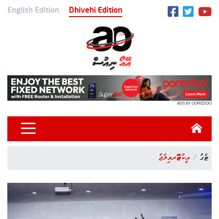
English Edition
Dhivehi Edition
ADS BY OOREDOO
ޓެގު
އީކުއޭޓަރވިލެޖު