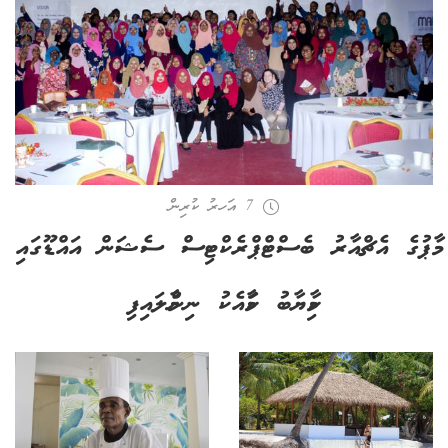
7 އަހރު ކުރިން
މާޕުގެ އެޗްއާރު ބެސްޓްޕްރެކްޓިސް ސެޝަން އައްޑޫގައި
ކާމިޔާބު ކަމާއެކު ނިންމާލައިފި