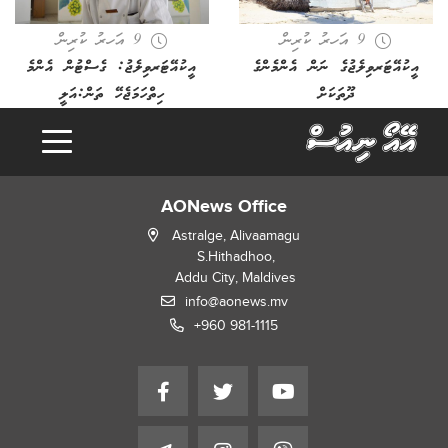
9 އަހރު ކުރިން
9 އަހރު ކުރިން
އީކުއޭޓަރވިލެޖުގެ ނަން އެންމެންގެ
އީކުއޭޓަރވިލެޖު: ގެސްޓުން އެންމެ
ދޫތަކަށް
ހިތްހަމަޖެހޭ ތަން:އަލީ
AONews Office
Astralge, Alivaamagu
S.Hithadhoo,
Addu City, Maldives
info@aonews.mv
+960 981-1115