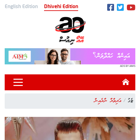
English Edition
Dhivehi Edition
ADS BY AIMS
ޓެގު
އަދިތްޔާ ނާރެއިން