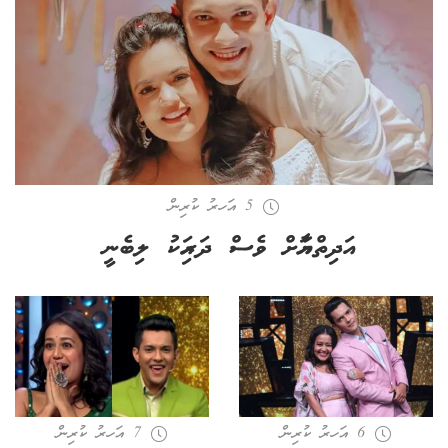
5 އަހރު ކުރިން
އަދިތްޔާއަށް ވެސް ދަރިއަކު ލިބެނީ
6 އަހރު ކުރިން
7 އަހރު ކުރިން