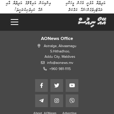
އަދިތްޔާ އުޅެނީ އެހެން މީހަކާއި
އިންޑިއަން އައިޑޮލްގެ އަދިތްޔާ އާއި
ރައްޓެހިވެގެން:ނެހާ ކައްކަރް
ނެހާ ކައިވެނިކުރަނީތަ!
AONews Office
Astralge, Alivaamagu
S.Hithadhoo,
Addu City, Maldives
info@aonews.mv
+960 981-1115
About AONews
Advertise