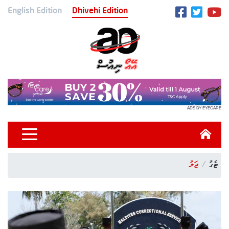
English Edition
Dhivehi Edition
ADS BY EYECARE
ޓެގު
ޖަލު