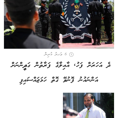
6 އަހރު ކުރިން
ދެ އަހަރަށް ފަހު, އާއިލާގެ ފަރާތުން ގައިދީންނަށް
އަންނައުނު ފޮނުވޭ ގޮތް ހަމަޖައްސައިފި