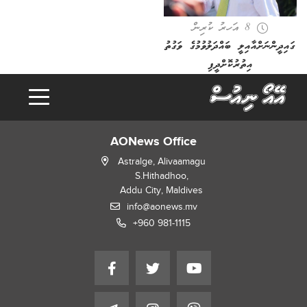
8 އަހރު ކުރިން
ގައިދީންނަށްއާއިލީ ބައްދަލުވުމުގެ ވަގުތު
އިތުރުކޮށްދީފި
AONews Office
Astralge, Alivaamagu
S.Hithadhoo,
Addu City, Maldives
info@aonews.mv
+960 981-1115