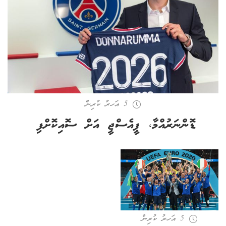
5 އަހރު ކުރިން
ޑޮންނަރުއްމާ، ޕީއެސްޖީ އަށް ސޮއިކޮށްފި
5 އަހރު ކުރިން