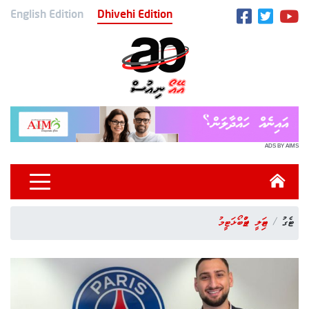
English Edition
Dhivehi Edition
ADS BY AIMS
ޓެގު
އިޓަލީ ފުޓްބޯޅަ ޓީމު