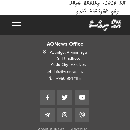
ޔޫރޯ 2020: އިންގްލެންޑް ބަލިކޮށް
އިޓަލީ ޗެމްޕިއަންކަން ހޯދައިފި
AONews Office
Astralge, Alivaamagu
S.Hithadhoo,
Addu City, Maldives
info@aonews.mv
+960 981-1115
About AONews
Advertise