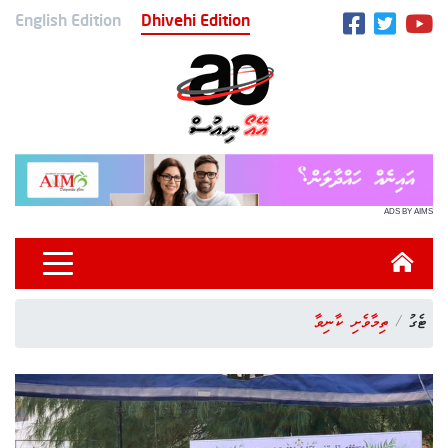
English Edition
Dhivehi Edition
ADS BY AIMS
ޓެގު
ތިމާވެށި ކާނިވާ