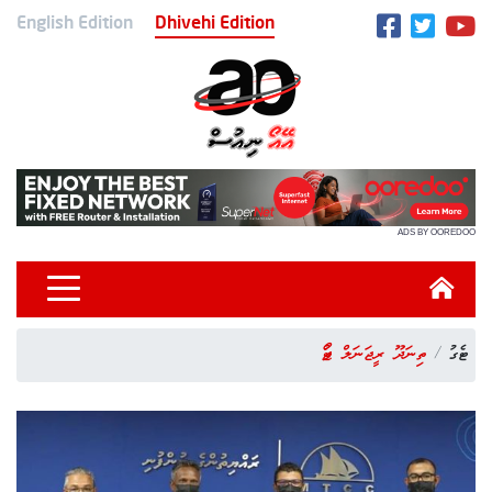
English Edition
Dhivehi Edition
ADS BY OOREDOO
ޓެގު
ތިނަދޫ ރީޖަނަލް ޕޯޓު