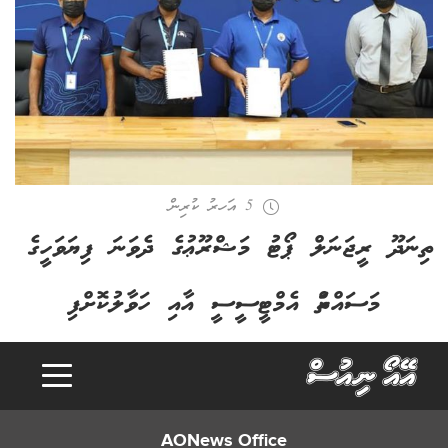
5 އަހރު ކުރިން
ތިނަދޫ ރީޖަނަލް ޕޯޓު މަޝްރޫޢުގެ ދެވަނަ ފިޔަވަހީގެ
މަސައްކަތް އެމްޓީސީސީ އާއި ހަވާލުކޮށްފި
AONews Office