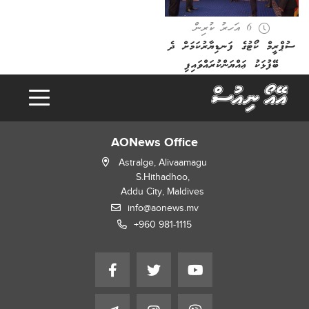
6 އަހރު ކުރިން
ސުޕްރީމް ކޯޓުގެ ފަނޑިޔާރުކަމަށް ދެ
ބޭފުޅަކު ޢައްޔަންކުރައްވައިފި
AONews Office
Astralge, Alivaamagu
S.Hithadhoo,
Addu City, Maldives
info@aonews.mv
+960 981-1115