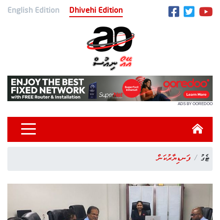
English Edition
Dhivehi Edition
ADS BY OOREDOO
ޓެގު
ފަނޑިޔާރުކަން