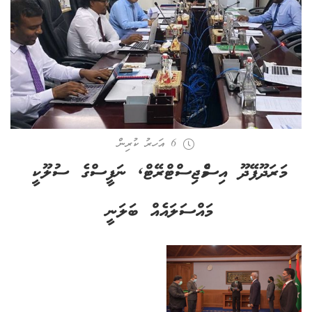
6 އަހރު ކުރިން
މަރަދޫފޭދޫ އިސްމެޖިސްޓްރޭޓް, ނަފީސްގެ ސުލޫކީ
މައްސަލައެއް ބަލަނީ