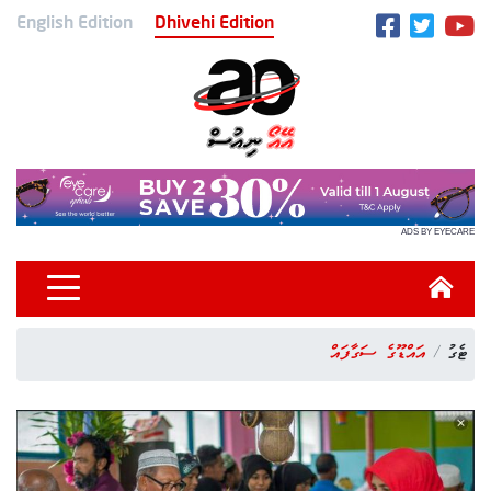
English Edition
Dhivehi Edition
ADS BY EYECARE
ޓެގު
އައްޑޫގެ ސަގާފައް