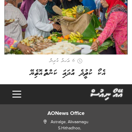
6 އަހރު ކުރިން
އެކޯ ކުދުއީދެ ހައުދަހައި ކަންތައް އޮވެއިޔޭ
AONews Office
Astralge, Alivaamagu
S.Hithadhoo,