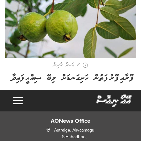
8 އަހރު ކުރިން
ފޭރާއި ފޭރު ފަތުން ހަށިގަނޑަށް ލިބޭ ޞިއްޙީ ފައިދާ
AONews Office
Astralge, Alivaamagu
S.Hithadhoo,