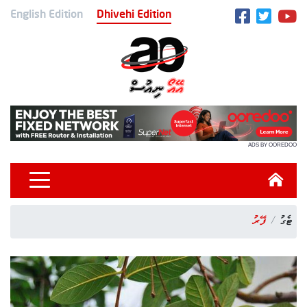
English Edition
Dhivehi Edition
ADS BY OOREDOO
ޓެގު
ފޭރު