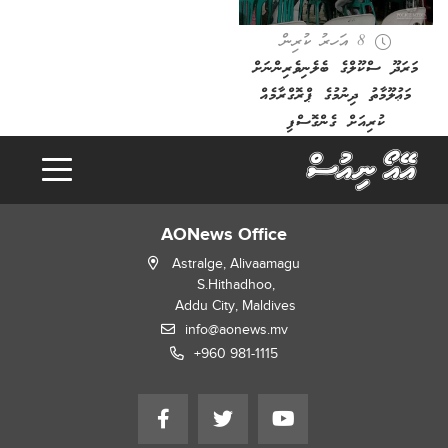
8 އަހރު ކުރިން
މަރަދޫ ސްކޫލްގެ ބެލެނިވެރިންނަށް
މަޢުލޫމާތު ދިނުމުގެ ޕްރޮގްރާމެއް
ކުރިއަށް ގެންގޮސްފި
AONews Office
Astralge, Alivaamagu
S.Hithadhoo,
Addu City, Maldives
info@aonews.mv
+960 981-1115