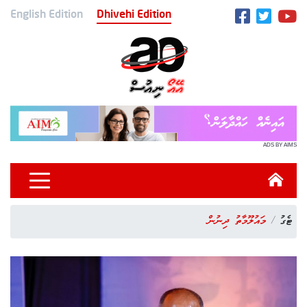
English Edition
Dhivehi Edition
ADS BY AIMS
ޓެގު
މައުލޫމާތު ދިނުން