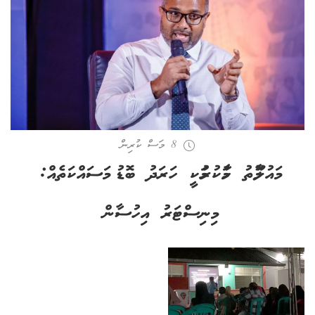
8 މަސް ކުރިން
މައުލޫމާތު ހާމަކުރުމަކީ ހަރަދު ބޮޑު މަސައްކަތެއް:
މިނިސްޓަރު އިހުސާން